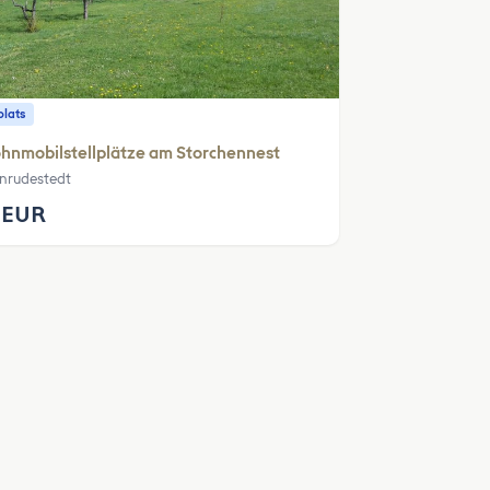
plats
nmobilstellplätze am Storchennest
inrudestedt
 EUR