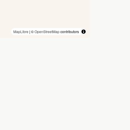
MapLibre
| ©
OpenStreetMap
contributors