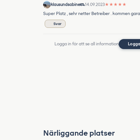
klausundsabine
14.09.2023
★
★
★
★
★
Super Platz , sehr netter Betreiber . kommen gara
Svar
Logga in för att se all information
Logga
Närliggande platser