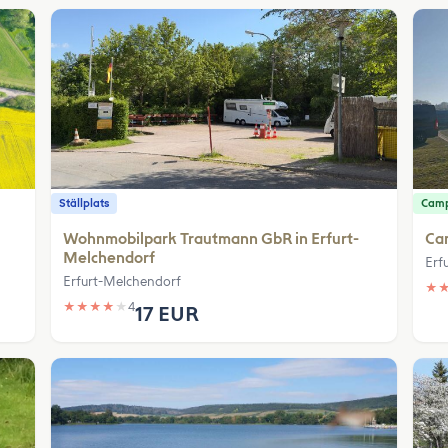
Ställplats
Camp
Wohnmobilpark Trautmann GbR in Erfurt-
Ca
Melchendorf
Erfu
Erfurt-Melchendorf
★
★
★
★
★
★
4
17 EUR