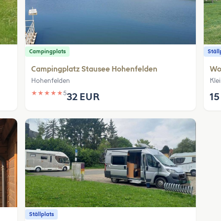
Campingplats
Ställ
Campingplatz Stausee Hohenfelden
Woh
Hohenfelden
Kle
★
★
★
★
★
5
32 EUR
15
Ställplats