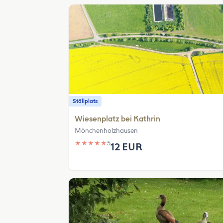
Ställplats
Wiesenplatz bei Kathrin
Mönchenholzhausen
★
★
★
★
★
5
12 EUR