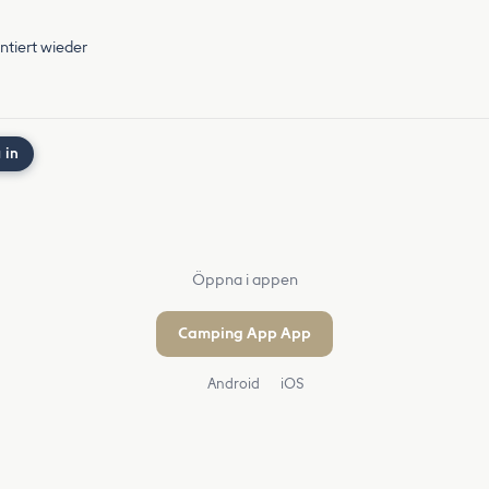
ntiert wieder
 in
Öppna i appen
Camping App App
Android
iOS