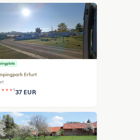
ingplats
mpingpark Erfurt
rt
★
★
★
★
5
37 EUR