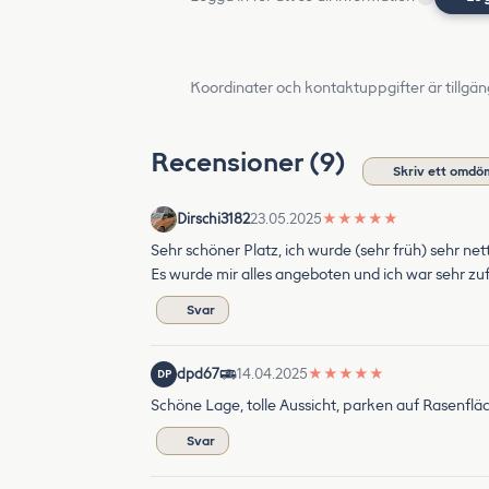
Koordinater och kontaktuppgifter är tillgän
Recensioner (9)
Skriv ett omdö
Dirschi3182
23.05.2025
★
★
★
★
★
Sehr schöner Platz, ich wurde (sehr früh) sehr ne
Es wurde mir alles angeboten und ich war sehr z
Svar
dpd67
14.04.2025
★
★
★
★
★
DP
Schöne Lage, tolle Aussicht, parken auf Rasenfläc
Svar