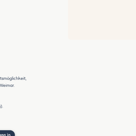
tsmöglichkeit,
s Weimar.
).
gga in