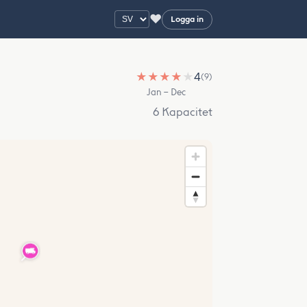
♥
Logga in
★
★
★
★
★
4
(9)
Jan – Dec
6 Kapacitet