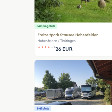
Campingplats
Freizeitpark Stausee Hohenfelden
Hohenfelden / Thüringen
★
★
★
★
★
4
26 EUR
Ställplats