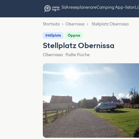
Sök
reseplanerare
Camping App-listor
Lä
Startsida
›
Obernissa
›
Stellplatz Obernissa
Öppna
Ställplats
Stellplatz Obernissa
Obernissa · Kalte Küche