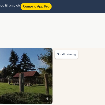
gg till en plats
Camping App Pro
Satellitvisning
4