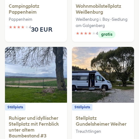
Campingplatz
Wohnmobilstellplatz
Pappenheim
Weißenburg
Pappenheim
Weißenburg i. Bay.-Siedlung
am Galgenberg
★
★
★
★
★
4
30 EUR
★
★
★
★
★
4
gratis
Ställplats
Ställplats
Ruhiger und idyllischer
Stellplatz
Stellplatz mit Fernblick
Gundelsheimer Weiher
unter altem
Treuchtlingen
Baumbestand #3