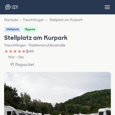
Startsida
›
Treuchtlingen
›
Stellplatz am Kurpark
Öppna
Ställplats
Stellplatz am Kurpark
Treuchtlingen · Kästleinsmühlenstraße
★
★
★
★
★
5
(48)
Mar – Dec
91 Kapacitet