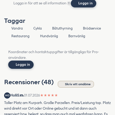
Logga in för att se all information
Logga in
?
Taggar
Vandra
Cykla
Båtuthyrning
Brödservice
Restaurang
Hundvänlig
Barnvänlig
Koordinater och kontaktuppgifter är tillgängliga för Pro-
användare.
Logga in
Recensioner (48)
Skriv ett omdöme
HolliS.
01.07.2026
★
★
★
★
★
HO
Toller Platz am Kurpark. Große Parzellen. Preis/Leistung top. Platz
wird direkt vor Ort oder Online gebucht und ist dann auch
reserviert bzw. belegt, so dass man auch mal wegfahren kann. Es