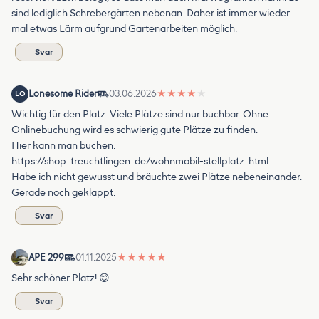
sind lediglich Schrebergärten nebenan. Daher ist immer wieder
mal etwas Lärm aufgrund Gartenarbeiten möglich.
Svar
Lonesome Rider
03.06.2026
★
★
★
★
★
LO
Wichtig für den Platz. Viele Plätze sind nur buchbar. Ohne
Onlinebuchung wird es schwierig gute Plätze zu finden.
Hier kann man buchen.
https://shop. treuchtlingen. de/wohnmobil-stellplatz. html
Habe ich nicht gewusst und bräuchte zwei Plätze nebeneinander.
Gerade noch geklappt.
Svar
APE 299
01.11.2025
★
★
★
★
★
Sehr schöner Platz! 😊
Svar