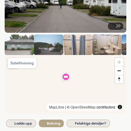
20
Satellitvisning
MapLibre
| ©
OpenStreetMap
contributors
Ladda upp
Bokning
Felaktiga detaljer?