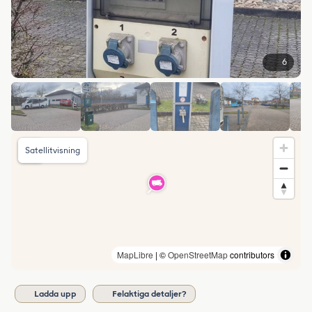
6
Satellitvisning
MapLibre
| ©
OpenStreetMap
contributors
Ladda upp
Felaktiga detaljer?