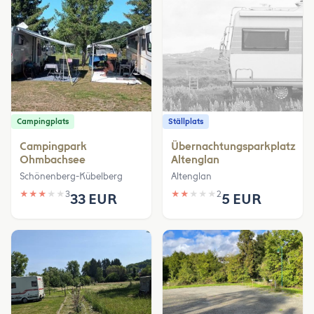
Campingplats
Ställplats
Campingpark
Übernachtungsparkplatz
Ohmbachsee
Altenglan
Schönenberg-Kübelberg
Altenglan
★
★
★
★
★
3
★
★
★
★
★
2
33 EUR
5 EUR