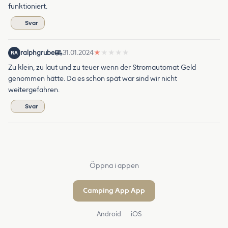
funktioniert.
Svar
ralphgrube
31.01.2024
★
★
★
★
★
RA
Zu klein, zu laut und zu teuer wenn der Stromautomat Geld
genommen hätte. Da es schon spät war sind wir nicht
weitergefahren.
Svar
Öppna i appen
Camping App App
Android
iOS