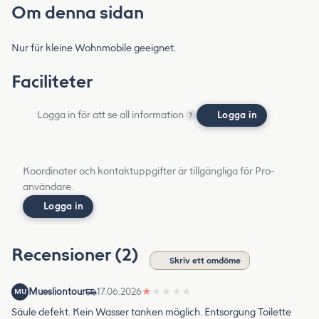
Om denna sidan
Nur für kleine Wohnmobile geeignet.
Faciliteter
Logga in för att se all information
Logga in
?
Koordinater och kontaktuppgifter är tillgängliga för Pro-
användare.
Logga in
Recensioner (2)
Skriv ett omdöme
Muesliontour
17.06.2026
★
★
★
★
★
MU
Säule defekt. Kein Wasser tanken möglich. Entsorgung Toilette