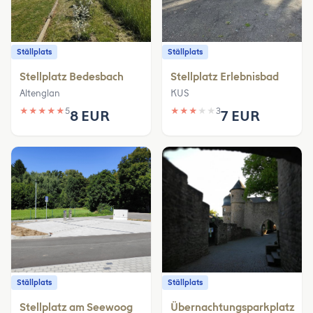
Ställplats
Ställplats
Stellplatz Bedesbach
Stellplatz Erlebnisbad
Altenglan
KUS
★
★
★
★
★
5
★
★
★
★
★
3
8 EUR
7 EUR
Ställplats
Ställplats
Stellplatz am Seewoog
Übernachtungsparkplatz