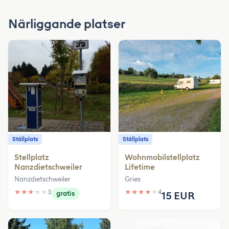
Närliggande platser
Ställplats
Ställplats
Stellplatz
Wohnmobilstellplatz
Nanzdietschweiler
Lifetime
Nanzdietschweiler
Gries
★
★
★
★
★
3
★
★
★
★
★
4
gratis
15 EUR