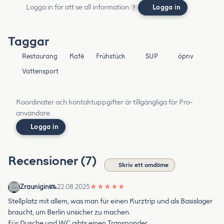
Logga in för att se all information
Logga in
?
Taggar
Restaurang
Kafé
Frühstück
SUP
öpnv
Vattensport
Koordinater och kontaktuppgifter är tillgängliga för Pro-
användare.
Logga in
Recensioner (7)
Skriv ett omdöme
Zraunigin
22.08.2025
★
★
★
★
★
Stellplatz mit allem, was man für einen Kurztrip und als Basislager
braucht, um Berlin unsicher zu machen.
Für Dusche und WC gibts einen Transponder.