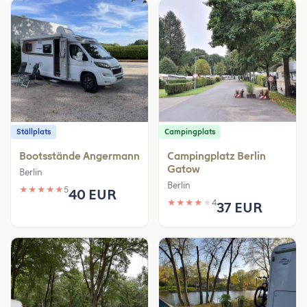
Ställplats
Campingplats
Bootsstände Angermann
Campingplatz Berlin
Gatow
Berlin
Berlin
★
★
★
★
★
5
40 EUR
★
★
★
★
★
4
37 EUR