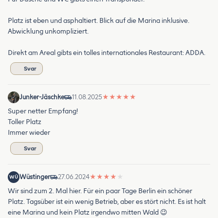
Platz ist eben und asphaltiert. Blick auf die Marina inklusive.
Abwicklung unkompliziert.
Direkt am Areal gibts ein tolles internationales Restaurant: ADDA.
Svar
Junker-Jäschke
11.08.2025
★
★
★
★
★
Super netter Empfang!
Toller Platz
Immer wieder
Svar
Wüstinger
27.06.2024
★
★
★
★
★
WÜ
Wir sind zum 2. Mal hier. Für ein paar Tage Berlin ein schöner
Platz. Tagsüber ist ein wenig Betrieb, aber es stört nicht. Es ist halt
eine Marina und kein Platz irgendwo mitten Wald 😉