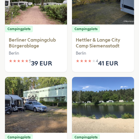
Campingplats
Campingplats
Berliner Campingclub
Hettler & Lange City
Bürgerablage
Camp Siemensstadt
Berlin
Berlin
★
★
★
★
★
5
★
★
★
★
★
4
39 EUR
41 EUR
Campingplats
Campingplats