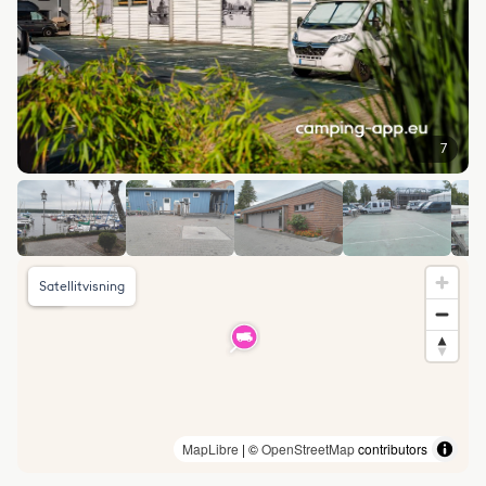
7
Satellitvisning
MapLibre
| ©
OpenStreetMap
contributors