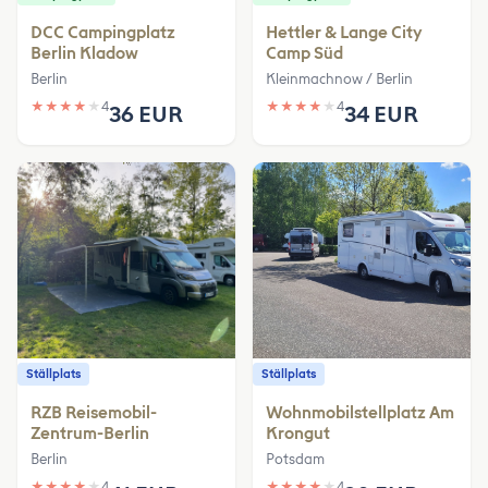
DCC Campingplatz
Hettler & Lange City
Berlin Kladow
Camp Süd
Berlin
Kleinmachnow / Berlin
★
★
★
★
★
4
★
★
★
★
★
4
36 EUR
34 EUR
Ställplats
Ställplats
RZB Reisemobil-
Wohnmobilstellplatz Am
Zentrum-Berlin
Krongut
Berlin
Potsdam
★
★
★
★
★
4
★
★
★
★
★
4