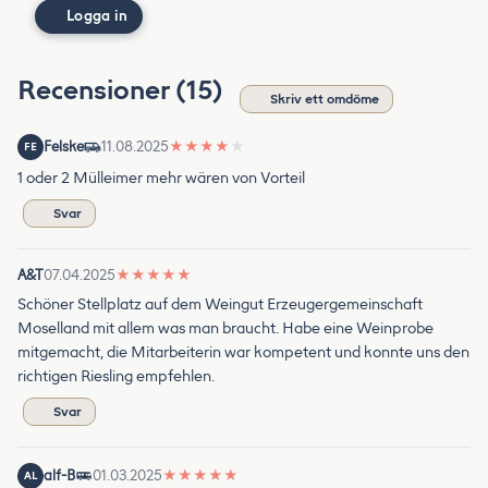
Logga in
Recensioner (15)
Skriv ett omdöme
Felske
11.08.2025
★
★
★
★
★
FE
1 oder 2 Mülleimer mehr wären von Vorteil
Svar
A&T
07.04.2025
★
★
★
★
★
Schöner Stellplatz auf dem Weingut Erzeugergemeinschaft
Moselland mit allem was man braucht. Habe eine Weinprobe
mitgemacht, die Mitarbeiterin war kompetent und konnte uns den
richtigen Riesling empfehlen.
Svar
alf-B
01.03.2025
★
★
★
★
★
AL