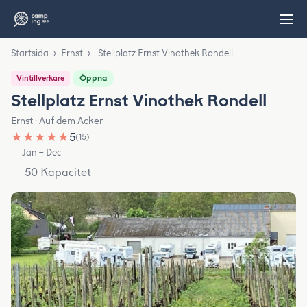
Startsida
›
Ernst
›
Stellplatz Ernst Vinothek Rondell
Öppna
Vintillverkare
Stellplatz Ernst Vinothek Rondell
Ernst · Auf dem Acker
★
★
★
★
★
5
(15)
Jan – Dec
50 Kapacitet