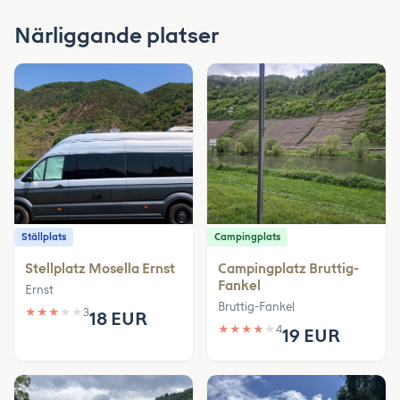
Närliggande platser
Ställplats
Campingplats
Stellplatz Mosella Ernst
Campingplatz Bruttig-
Fankel
Ernst
Bruttig-Fankel
★
★
★
★
★
3
18 EUR
★
★
★
★
★
4
19 EUR