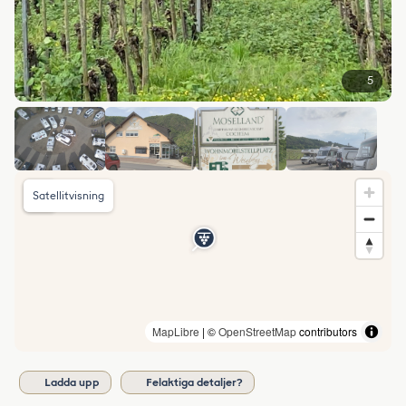
5
Satellitvisning
MapLibre
| ©
OpenStreetMap
contributors
Ladda upp
Felaktiga detaljer?