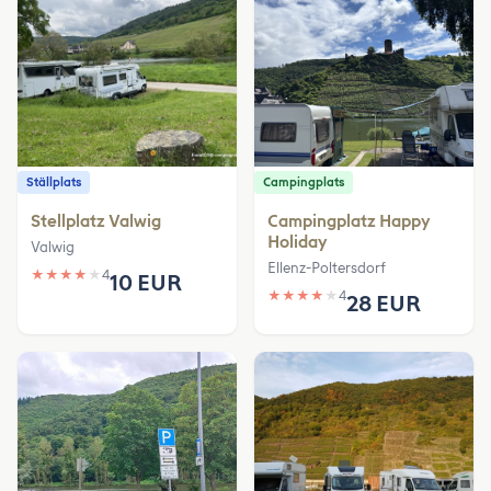
Ställplats
Campingplats
Stellplatz Valwig
Campingplatz Happy
Holiday
Valwig
Ellenz-Poltersdorf
★
★
★
★
★
4
10 EUR
★
★
★
★
★
4
28 EUR