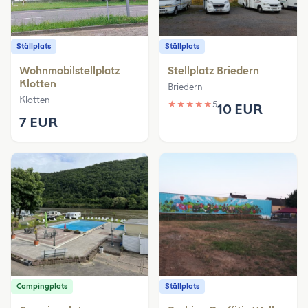
Ställplats
Ställplats
Wohnmobilstellplatz
Stellplatz Briedern
Klotten
Briedern
Klotten
★
★
★
★
★
5
10 EUR
7 EUR
Campingplats
Ställplats