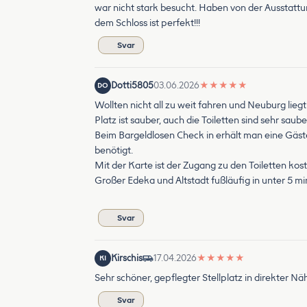
war nicht stark besucht. Haben von der Ausstattu
dem Schloss ist perfekt!!!
Svar
Dotti5805
03.06.2026
★
★
★
★
★
DO
Wollten nicht all zu weit fahren und Neuburg lieg
Platz ist sauber, auch die Toiletten sind sehr saube
Beim Bargeldlosen Check in erhält man eine Gäs
benötigt.
Mit der Karte ist der Zugang zu den Toiletten kost
Großer Edeka und Altstadt fußläufig in unter 5 min
Svar
Kirschis
17.04.2026
★
★
★
★
★
KI
Sehr schöner, gepflegter Stellplatz in direkter Nä
Svar