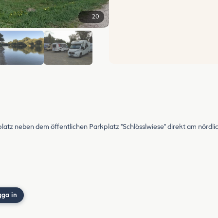
20
+14
latz neben dem öffentlichen Parkplatz "Schlösslwiese" direkt am nördli
gga in