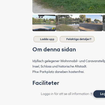
Ladda upp
Felaktiga detaljer?
Om denna sidan
Idyllisch gelegener Wohnmobil- und Caravanstellp
Insel, Schloss und historische Altstadt.
Pkw Parkplatz daneben kostenfrei.
Faciliteter
Logga in för att se all information
Lo
?