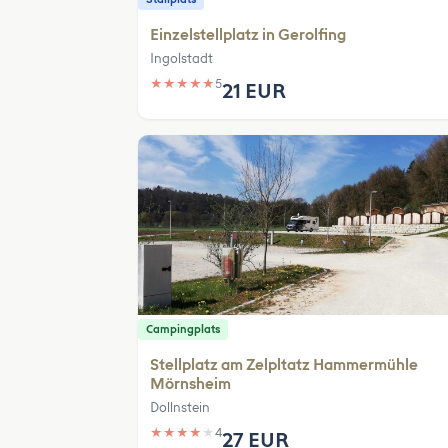
Einzelstellplatz in Gerolfing
Ingolstadt
★
★
★
★
★
5
21 EUR
Campingplats
Stellplatz am Zelpltatz Hammermühle
Mörnsheim
Dollnstein
★
★
★
★
★
4
27 EUR