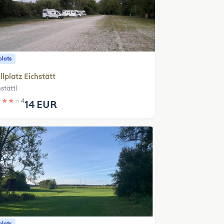
plats
llplatz Eichstätt
stättl
★
★
★
★
4
14 EUR
plats