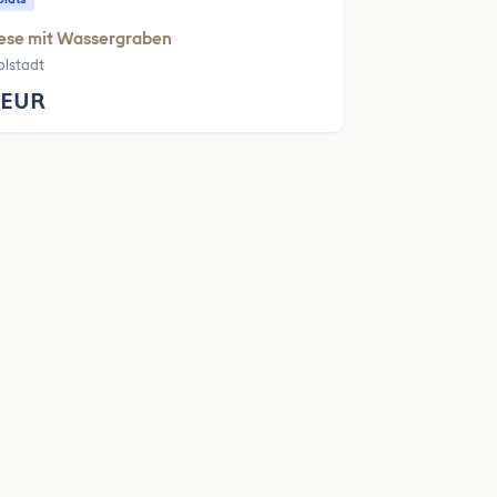
ese mit Wassergraben
olstadt
 EUR