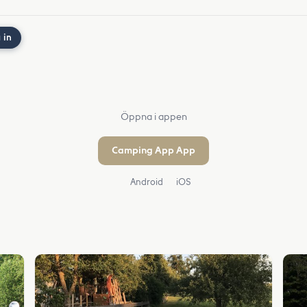
 in
Öppna i appen
Camping App App
Android
iOS