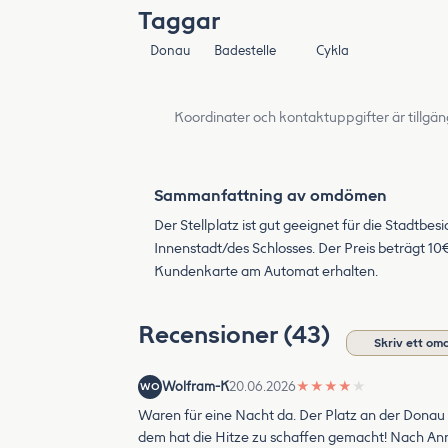
Taggar
Donau
Badestelle
Cykla
Koordinater och kontaktuppgifter är tillgän
Sammanfattning av omdömen
Der Stellplatz ist gut geeignet für die Stadtb
Innenstadt/des Schlosses. Der Preis beträgt 10
Kundenkarte am Automat erhalten.
Recensioner (43)
Skriv ett o
Wolfram-K
20.06.2026
★
★
★
★
★
WO
Waren für eine Nacht da. Der Platz an der Donau 
dem hat die Hitze zu schaffen gemacht! Nach Anr