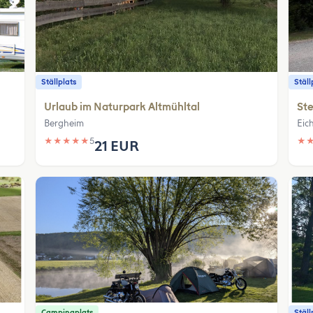
Ställplats
Ställ
Urlaub im Naturpark Altmühltal
Ste
Bergheim
Eich
★
★
★
★
★
5
★
21 EUR
Campingplats
Ställ