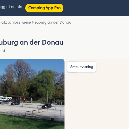
gg till en plats
Camping App Pro
platz Schlösslwiese Neuburg an der Donau
euburg an der Donau
cht
Satellitvisning