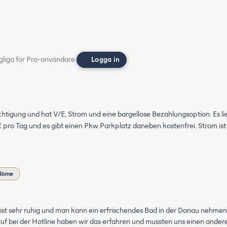
gliga för Pro-användare.
Logga in
esichtigung und hat V/E, Strom und eine bargellose Bezahlungsoption. Es 
€ pro Tag und es gibt einen Pkw Parkplatz daneben kostenfrei. Strom ist
mdöme
ist sehr ruhig und man kann ein erfrischendes Bad in der Donau nehmen. 
uf bei der Hotline haben wir das erfahren und mussten uns einen andere