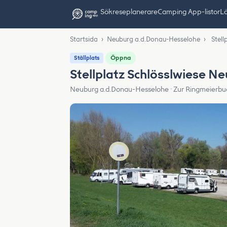
Sök
reseplanerare
Camping App-listor
Lä
Startsida
›
Neuburg a.d.Donau-Hesselohe
›
Stell
Öppna
Ställplats
Stellplatz Schlösslwiese N
Neuburg a.d.Donau-Hesselohe · Zur Ringmeierbu