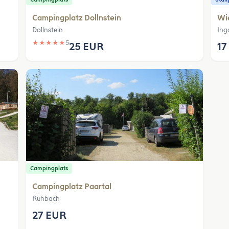
Campingplatz Dollnstein
Wi
Dollnstein
Ing
★
★
★
★
★
5
25 EUR
17
Campingplats
Campingplatz Paartal
Kühbach
27 EUR