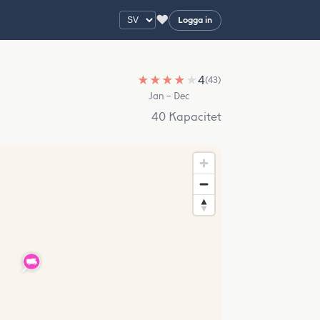
♥
Logga in
★
★
★
★
★
4
(43)
Jan – Dec
40 Kapacitet