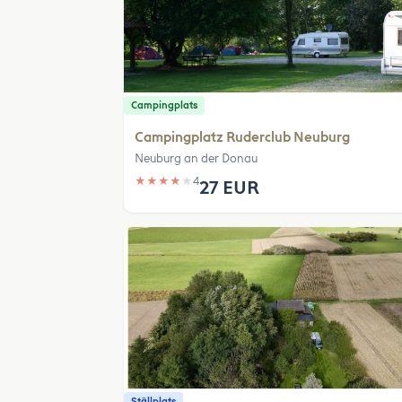
Campingplats
Campingplatz Ruderclub Neuburg
Neuburg an der Donau
★
★
★
★
★
4
27 EUR
Ställplats