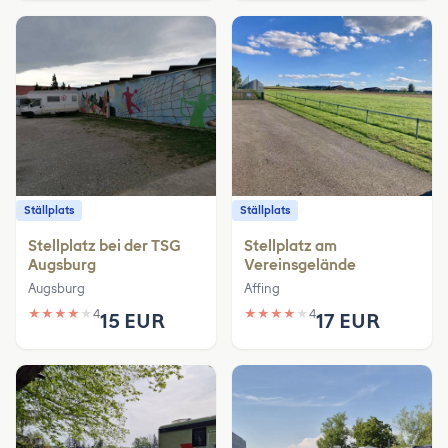
Ställplats
Ställplats
Stellplatz bei der TSG
Stellplatz am
Augsburg
Vereinsgelände
Augsburg
Affing
★
★
★
★
★
4
★
★
★
★
★
4
15 EUR
17 EUR