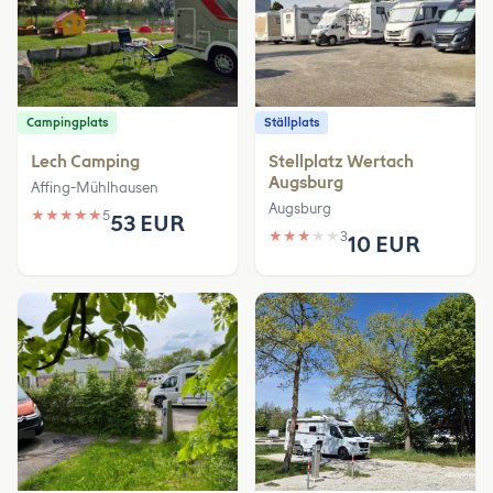
Campingplats
Ställplats
Lech Camping
Stellplatz Wertach
Augsburg
Affing-Mühlhausen
Augsburg
★
★
★
★
★
5
53 EUR
★
★
★
★
★
3
10 EUR