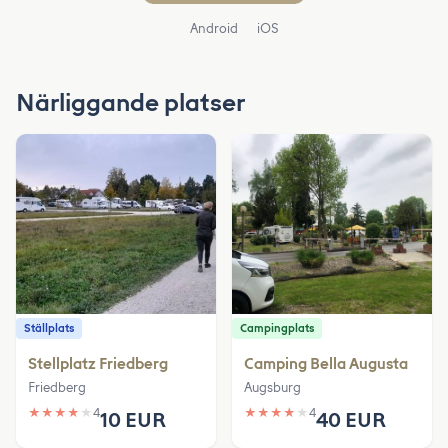
Android
iOS
Närliggande platser
Ställplats
Campingplats
Stellplatz Friedberg
Camping Bella Augusta
Friedberg
Augsburg
★
★
★
★
★
4
★
★
★
★
★
4
10 EUR
40 EUR