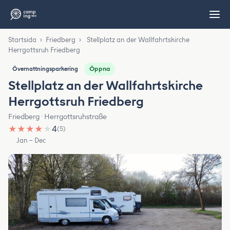
Startsida
›
Friedberg
›
Stellplatz an der Wallfahrtskirche
Herrgottsruh Friedberg
Öppna
Övernattningsparkering
Stellplatz an der Wallfahrtskirche
Herrgottsruh Friedberg
Friedberg · Herrgottsruhstraße
★
★
★
★
★
4
(5)
Jan – Dec