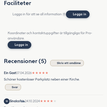
Faciliteter
Logga in för att se all information
Logga in
?
Koordinater och kontaktuppgifter är tillgängliga för Pro-
användare.
Logga in
Recensioner (5)
Skriv ett omdöme
Ein Gast
07.04.2026
★
★
★
★
★
Schöner kostenloser Parkplatz neben einer Kirche.
Svar
Sinalco1
24.10.2024
★
★
★
★
★
SI