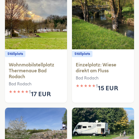
Ställplats
Ställplats
Wohnmobilstellplatz
Einzelplatz: Wiese
Thermenaue Bad
direkt am Fluss
Rodach
Bad Rodach
Bad Rodach
★
★
★
★
★
5
15 EUR
★
★
★
★
★
5
17 EUR