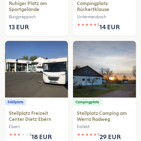
Ruhiger Platz am
Campingplatz
Sportgelände
Rückertklause
Burgpreppach
Untermerzbach
★
★
★
★
★
5
13 EUR
14 EUR
Ställplats
Campingplats
Stellplatz Freizeit
Stellplatz Camping am
Center Dietz Ebern
Werra Radweg
Ebern
Eisfeld
★
★
★
★
★
3
★
★
★
★
★
5
18 EUR
29 EUR