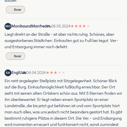
sauber.
Svar
MonikaundManfred
08.05.2024
★
★
★
★
★
MO
Liegt direkt an der Straße - ist aber nichts ruhig. Schönes, aber
ausgestorbenes Städtchen. Einkaufen gut zu Fuß bei tegut. Ver-
und Entsorgung immer noch defekt.
Svar
EnglU
04.04.2024
★
★
★
★
★
EN
Ein nett angelegter Stellplatz mit Sitzgelegenheit. Schöner Blick
auf die Burg. Einkaufsmöglichkeit fußläufig erreichbar. Der Ort
sieht mit seinen alten Ortskern schön aus. Mit 5 Sternen finden wir
ihn überbewertet. Er liegt neben einem Sportplatz an einer
Landstraße, die bis jetzt gut befahren ist und vom Sportplatz hört
man auch alles, was uns jedoch nicht besonders gestört hat. Es gibt
bestimmt ruhigere Plätze in diesem Ort. Die Ver. - und Endsorgung
wird momentan erneuert und funktioniert nicht, sonst zumindest