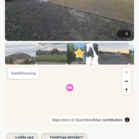
8
Satellitvisning
MapLibre
| ©
OpenStreetMap
contributors
Ladda upp
Felaktiga detaljer?