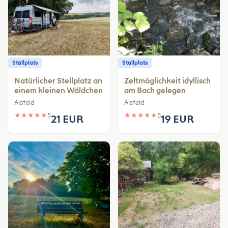
Ställplats
Ställplats
Natürlicher Stellplatz an
Zeltmöglichkeit idyllisch
einem kleinen Wäldchen
am Bach gelegen
Alsfeld
Alsfeld
★
★
★
★
★
5
★
★
★
★
★
5
21 EUR
19 EUR