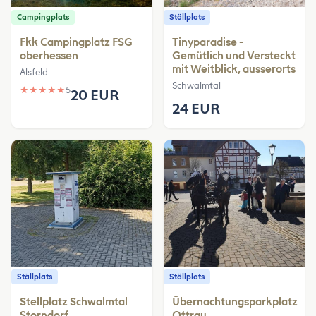
Campingplats
Ställplats
Fkk Campingplatz FSG
Tinyparadise -
oberhessen
Gemütlich und Versteckt
mit Weitblick, ausserorts
Alsfeld
Schwalmtal
★
★
★
★
★
5
20 EUR
24 EUR
Ställplats
Ställplats
Stellplatz Schwalmtal
Übernachtungsparkplatz
Storndorf
Ottrau