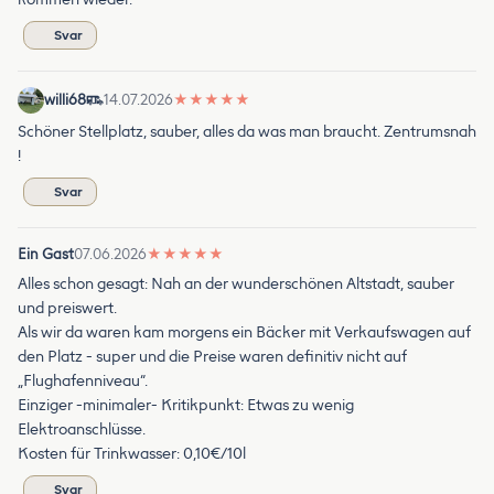
Svar
willi68
14.07.2026
★
★
★
★
★
Schöner Stellplatz, sauber, alles da was man braucht. Zentrumsnah
!
Svar
Ein Gast
07.06.2026
★
★
★
★
★
Alles schon gesagt: Nah an der wunderschönen Altstadt, sauber
und preiswert.
Als wir da waren kam morgens ein Bäcker mit Verkaufswagen auf
den Platz - super und die Preise waren definitiv nicht auf
„Flughafenniveau“.
Einziger -minimaler- Kritikpunkt: Etwas zu wenig
Elektroanschlüsse.
Kosten für Trinkwasser: 0,10€/10l
Svar