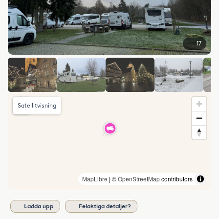
17
Satellitvisning
MapLibre
| ©
OpenStreetMap
contributors
Ladda upp
Felaktiga detaljer?