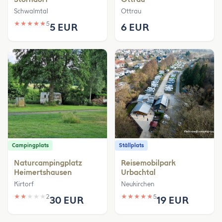
Schwalmtal
Ottrau
★
★
★
★
★
5
5 EUR
6 EUR
Campingplats
Ställplats
Naturcampingplatz
Reisemobilpark
Heimertshausen
Urbachtal
Kirtorf
Neukirchen
★
★
★
★
★
2
★
★
★
★
★
5
30 EUR
19 EUR