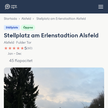
Startsida
›
Alsfeld
›
Stellplatz am Erlenstadtion Alsfeld
Öppna
Ställplats
Stellplatz am Erlenstadtion Alsfeld
Alsfeld · Fulder Tor
★
★
★
★
★
5
(60)
Jan – Dec
45 Kapacitet