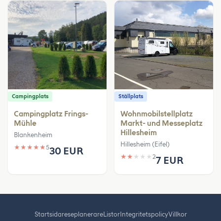
Campingplats
Ställplats
Campingplatz Frings-
Wohnmobilstellplatz
Mühle
Markt- und Messeplatz
Hillesheim
Blankenheim
Hillesheim (Eifel)
★
★
★
★
★
5
30 EUR
★
★
★
★
★
2
7 EUR
Startsida
reseplanerare
Listor
Integritetspolicy
Villkor