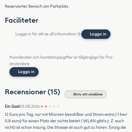
Reservierter Bereich am Parkplatz.
Faciliteter
Logga in för att se all information
Logga in
?
Koordinater och kontaktuppgifter är tillgängliga för Pro-
användare.
Logga in
Recensioner (15)
Skriv ett omdöme
Ein Gast
05.08.2026
★
★
★
★
★
12 Euro pro Tag, nur mit Münzen bezahlbar und Strom extra ( 1 kw/
0,8 euro) für einen Platz der nichts bietet ( WLAN gibt's z. Z. auch
nicht) ist schon traurig. Die Strasse ist auch gut zu hören. Einzig die