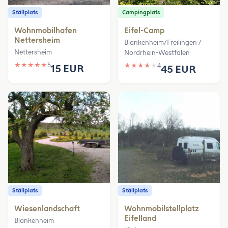
Ställplats
Campingplats
Wohnmobilhafen
Eifel-Camp
Nettersheim
Blankenheim/Freilingen /
Nettersheim
Nordrhein-Westfalen
★
★
★
★
★
5
★
★
★
★
★
4
15 EUR
45 EUR
Ställplats
Ställplats
Wiesenlandschaft
Wohnmobilstellplatz
Eifelland
Blankenheim