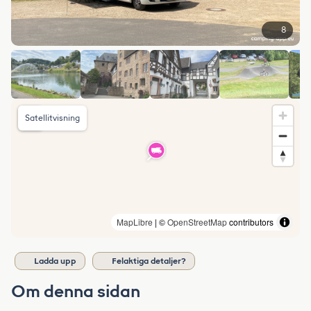
8
Satellitvisning
MapLibre
| ©
OpenStreetMap
contributors
Ladda upp
Felaktiga detaljer?
Om denna sidan