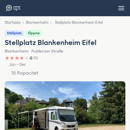
Startsida
›
Blankenheim
›
Stellplatz Blankenheim Eifel
Öppna
Ställplats
Stellplatz Blankenheim Eifel
Blankenheim · Koblenzer Straße
★
★
★
★
★
4
(15)
Jan – Dec
15 Kapacitet