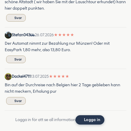
schöne Altstadt ( wir haben Sie mit der Lauschtour erkundet) kann
hier doppelt punkten.
Svar
Stefan043
26.07.2026
★
★
★
★
★
Der Automat nimmt zur Bezahlung nur Münzen! Oder mit
EasyPark 1,80 mehr, also 13,80 Euro.
Svar
Dackel4711
13.07.2025
★
★
★
★
★
Bin auf der Durchreise nach Belgien hier 2 Tage geblieben kann
nicht meckern, Erholung pur
Svar
Logga in för att se all information
Logga in