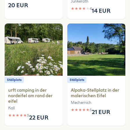
Jünkerath
20 EUR
★
★
★
★
★
4
14 EUR
Ställplats
Ställplats
urft camping in der
Alpaka-Stellplatz in der
nordeifel am rand der
malerischen Eifel
eifel
Mechernich
Kall
★
★
★
★
★
5
21 EUR
★
★
★
★
★
5
22 EUR