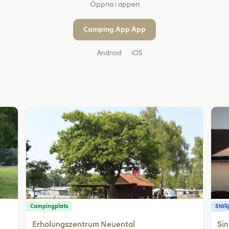
Öppna i appen
Camping App App
Android
iOS
Campingplats
Ställ
Erholungszentrum Neuental
Sin