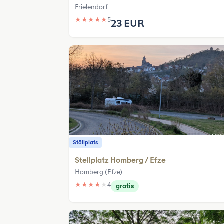
Frielendorf
★
★
★
★
★
5
23 EUR
Ställplats
Stellplatz Homberg / Efze
Homberg (Efze)
★
★
★
★
★
4
gratis