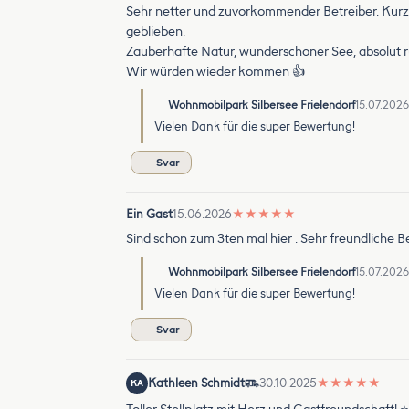
Sehr netter und zuvorkommender Betreiber. Kurze
geblieben.
Zauberhafte Natur, wunderschöner See, absolut r
Wir würden wieder kommen 👍
Wohnmobilpark Silbersee Frielendorf
15.07.2026
Vielen Dank für die super Bewertung!
Svar
Ein Gast
15.06.2026
★
★
★
★
★
Sind schon zum 3ten mal hier . Sehr freundliche B
Wohnmobilpark Silbersee Frielendorf
15.07.2026
Vielen Dank für die super Bewertung!
Svar
Kathleen Schmidt
30.10.2025
★
★
★
★
★
KA