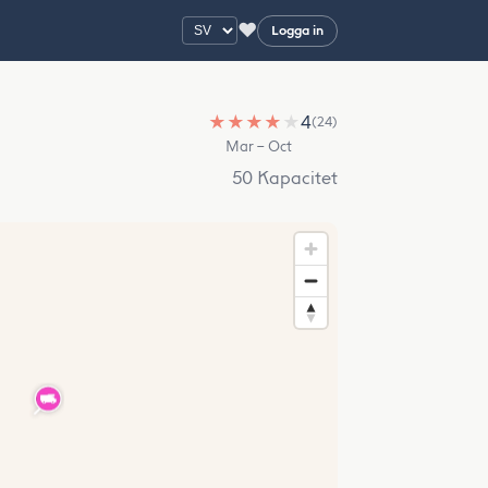
♥
Logga in
★
★
★
★
★
4
(24)
Mar – Oct
50 Kapacitet