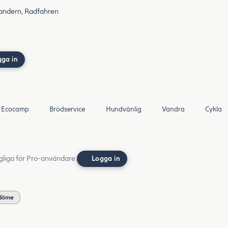
Wandern, Radfahren
gga in
Ecocamp
Brödservice
Hundvänlig
Vandra
Cykla
gliga för Pro-användare.
Logga in
mdöme