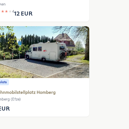
ken
★
★
★
★
4
12 EUR
plats
hnmobilstellplatz Homberg
berg (Efze)
EUR