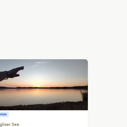
plats
gliser See