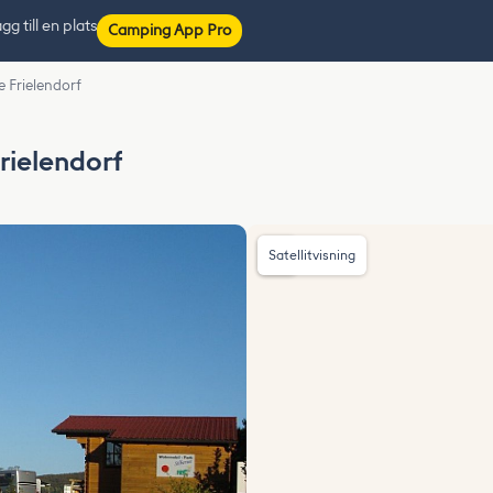
gg till en plats
Camping App Pro
 Frielendorf
rielendorf
Satellitvisning