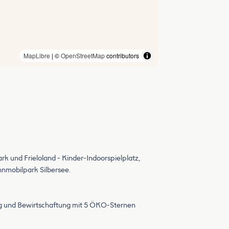
MapLibre
| ©
OpenStreetMap
contributors
rk und Frieloland - Kinder-Indoorspielplatz,
hnmobilpark Silbersee.
ng und Bewirtschaftung mit 5 ÖKO-Sternen