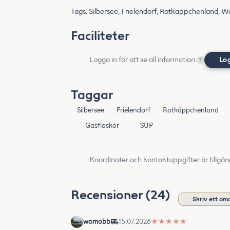
Tags: Silbersee, Frielendorf, Rotkäppchenland, 
Faciliteter
Logga in för att se all information
Lo
?
Taggar
Silbersee
Frielendorf
Rotkäppchenland
Gasflaskor
SUP
Koordinater och kontaktuppgifter är tillgän
Recensioner (24)
Skriv ett o
womobb
15.07.2026
★
★
★
★
★