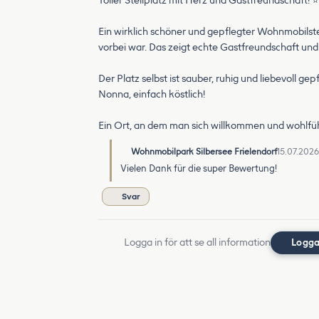
Toller Stellplatz mit Herz und Gastfreundschaft
Ein wirklich schöner und gepflegter Wohnmobilstellp
vorbei war. Das zeigt echte Gastfreundschaft und
Der Platz selbst ist sauber, ruhig und liebevoll g
Nonna, einfach köstlich!
Ein Ort, an dem man sich willkommen und wohlfüh
Wohnmobilpark Silbersee Frielendorf
15.07.2026
Vielen Dank für die super Bewertung!
Svar
Logga in för att se all information
Logga