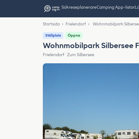
Sök
reseplanerare
Camping App-listor
Lä
Startsida
›
Frielendorf
›
Wohnmobilpark Silbersee
Öppna
Ställplats
Wohnmobilpark Silbersee F
Frielendorf · Zum Silbersee