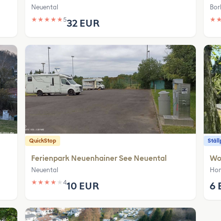
Neuental
Bor
★
★
★
★
★
5
★
32 EUR
QuickStop
Ställ
Ferienpark Neuenhainer See Neuental
Wo
Neuental
Hom
★
★
★
★
★
4
10 EUR
6 