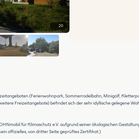
20
+14
Freizeitangeboten (Ferienwohnpark, Sommerrodelbahn, Minigolf, Kletterpa
itere Freizeitangebote) befindet sich der sehr idyllische gelegene Wo
HNmobil für Klimaschutz e.V. aufgrund seiner ökologischen Gestaltu
n offizielles, von dritter Seite geprüftes Zertifikat.)