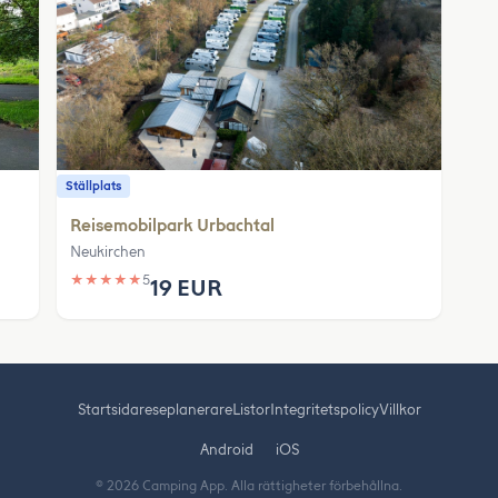
Ställplats
Reisemobilpark Urbachtal
Neukirchen
★
★
★
★
★
5
19 EUR
Startsida
reseplanerare
Listor
Integritetspolicy
Villkor
Android
iOS
© 2026 Camping App. Alla rättigheter förbehållna.