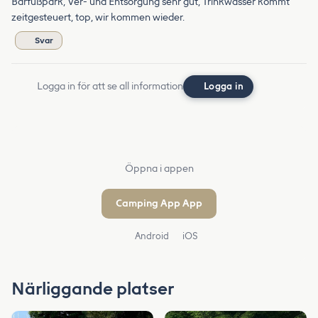
Barfußpark, Ver- und Entsorgung sehr gut, Trinkwasser kommt
zeitgesteuert, top, wir kommen wieder.
Svar
Logga in för att se all information
Logga in
Öppna i appen
Camping App App
Android
iOS
Närliggande platser