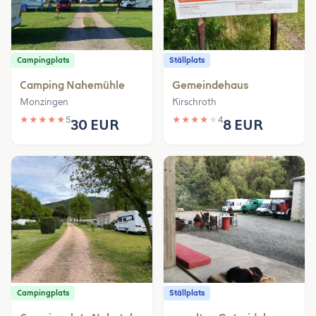
Campingplats
Ställplats
Camping Nahemühle
Gemeindehaus
Monzingen
Kirschroth
★
★
★
★
★
5
★
★
★
★
★
4
30 EUR
8 EUR
Campingplats
Ställplats