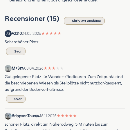
Bereich und empfiehlt das angeschlossene Café.
Recensioner (15)
Skriv ett omdöme
A2310
24.05.2026
★
★
★
★
★
A2
Sehr schöner Platz
Svar
M+S
03.04.2026
★
★
★
★
★
Gut gelegener Platz für Wander-/Radtouren. Zum Zeitpunkt sind
die beschriebenen Wiesen als Stellplätze nicht nutzbar/gesperrt,
aufgrund der Bodenverhältnisse.
Svar
KrippsonTour
16.11.2025
★
★
★
★
★
schöner Platz, direkt am Naheradweg, 5 Minuten bis zum