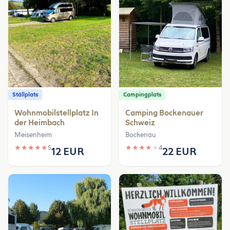
Ställplats
Campingplats
Wohnmobilstellplatz In
Camping Bockenauer
der Heimbach
Schweiz
Meisenheim
Bockenau
★
★
★
★
★
5
★
★
★
★
★
4
12 EUR
22 EUR