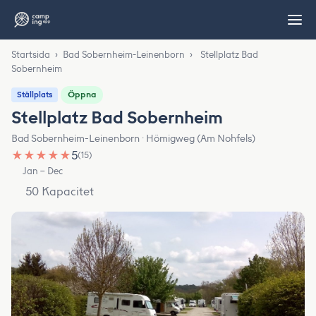
Startsida
›
Bad Sobernheim-Leinenborn
›
Stellplatz Bad
Sobernheim
Öppna
Ställplats
Stellplatz Bad Sobernheim
Bad Sobernheim-Leinenborn · Hömigweg (Am Nohfels)
★
★
★
★
★
5
(15)
Jan – Dec
50 Kapacitet