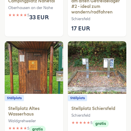
Campingplatz Nahetal
am alten Getreidelager
#2 - ideal zum
Oberhausen an der Nahe
wandern/radfahren
★
★
★
★
★
5
33 EUR
Schiersfeld
17 EUR
Ställplats
Ställplats
Stellplatz Altes
Stellplatz Schiersfeld
Wasserhaus
Schiersfeld
Waldgrehweiler
★
★
★
★
★
5
gratis
★
★
★
★
★
5
gratis