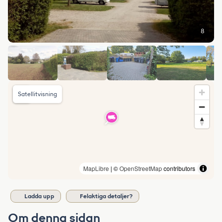
8
Satellitvisning
MapLibre
| ©
OpenStreetMap
contributors
Ladda upp
Felaktiga detaljer?
Om denna sidan