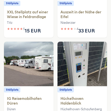
Ställplats
Ställplats
XXL Stellplatz auf einer
Auszeit in der Nähe der
Wiese in Feldrandlage
Eifel
Titz
Niederzier
★
★
★
★
★
5
★
★
★
★
★
4
15 EUR
33 EUR
Ställplats
Ställplats
IG Reisemobilhafen
Hückelhoven
Düren
Haldenblick
Düren
Hückelhoven-Schaufenberg