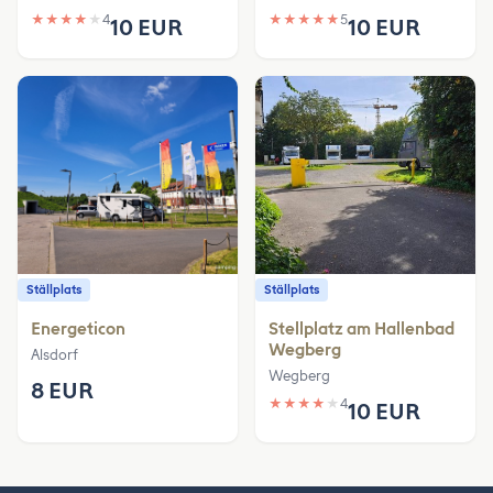
★
★
★
★
★
4
★
★
★
★
★
5
10 EUR
10 EUR
Ställplats
Ställplats
Energeticon
Stellplatz am Hallenbad
Wegberg
Alsdorf
Wegberg
8 EUR
★
★
★
★
★
4
10 EUR