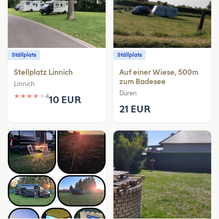
Ställplats
Ställplats
Stellplatz Linnich
Auf einer Wiese, 500m
zum Badesee
Linnich
Düren
★
★
★
★
★
4
10 EUR
21 EUR