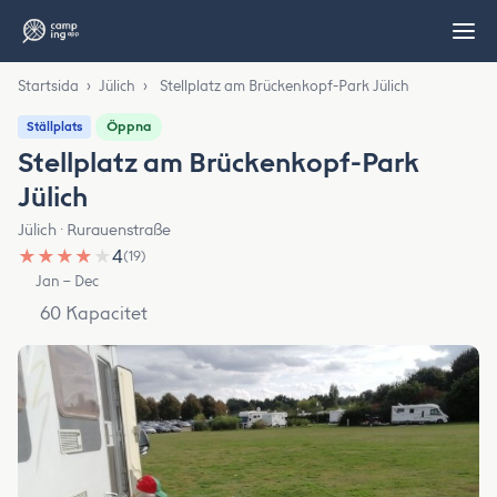
Startsida
›
Jülich
›
Stellplatz am Brückenkopf-Park Jülich
Öppna
Ställplats
Stellplatz am Brückenkopf-Park
Jülich
Jülich · Rurauenstraße
★
★
★
★
★
4
(19)
Jan – Dec
60 Kapacitet