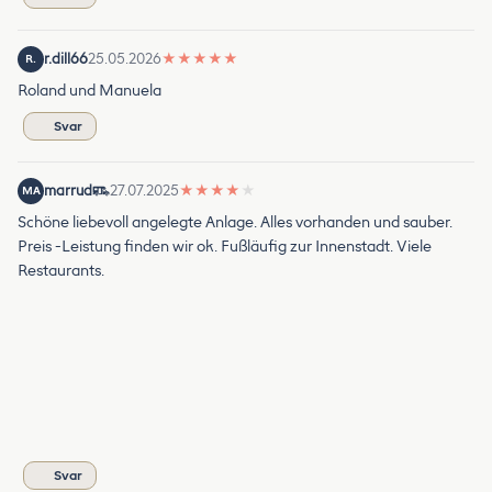
r.dill66
25.05.2026
★
★
★
★
★
R.
Roland und Manuela
Svar
marrud
27.07.2025
★
★
★
★
★
MA
Schöne liebevoll angelegte Anlage. Alles vorhanden und sauber.
Preis -Leistung finden wir ok. Fußläufig zur Innenstadt. Viele
Restaurants.
Svar