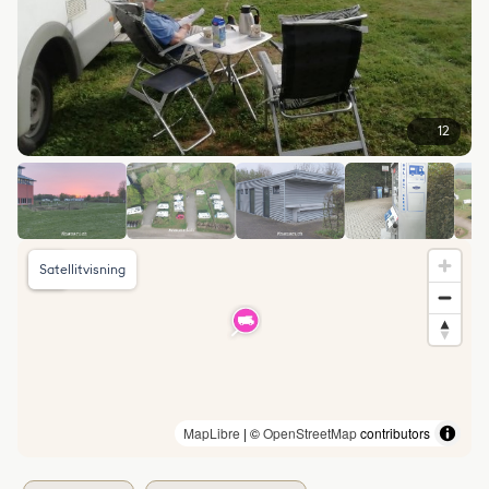
12
Satellitvisning
MapLibre
| ©
OpenStreetMap
contributors