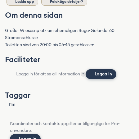
Ladda upp
Felaktiga detaljer?
Om denna sidan
Großer Wiesesnplatz am ehemaligen Buga-Gelände. 60
Stromanschlüsse.
Toiletten sind von 20:00 bis 06:45 geschlossen
Faciliteter
Logga in för att se all information
Logga in
?
Taggar
11m
Koordinater och kontaktuppgifter är tillgängliga för Pro-
användare.
Logga in