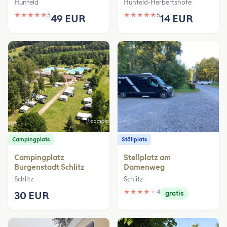
Hünfeld
Hünfeld-Herbertshöfe
★
★
★
★
★
5
★
★
★
★
★
5
49 EUR
14 EUR
Campingplats
Ställplats
Campingplatz
Stellplatz am
Burgenstadt Schlitz
Damenweg
Schlitz
Schlitz
★
★
★
★
★
4
30 EUR
gratis