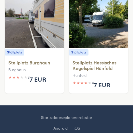
Ställplats
Ställplats
Stellplatz Burghaun
Stellplatz Hessisches
Kegelspiel Hünfeld
Burghaun
Hünfeld
★
★
★
★
★
3
7 EUR
★
★
★
★
★
4
7 EUR
Startsida
reseplanerare
Listor
Android
iOS