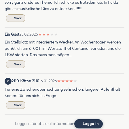
sorry ganz anderes Thema. Ich schicke es trotzdem ab. In Fulda
gibt es musikalische Kids zu entdecken!!!!!!!!
Svar
Ein Gast
23.02.2026
★
★
★
★
★
Ein Stellplatz mit integriertem Wecker. An Wochentagen werden
pünktlich um 6. 00 h im Wertstoffhof Container verladen und die
LKW starten. Das muss man mögen…
Svar
2110-Käthe-2110
16.01.2026
★
★
★
★
★
21
Für eine Zwischenübernachtung sehr schön, längerer Aufenthalt
kommt für uns nicht in Frage.
Svar
Logga in för att se all information
Logga in