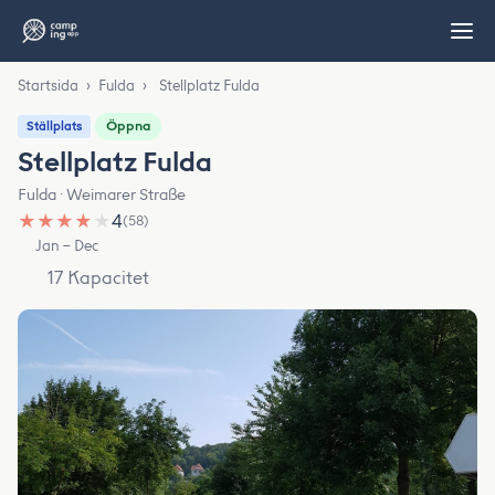
Startsida
›
Fulda
›
Stellplatz Fulda
Öppna
Ställplats
Stellplatz Fulda
Fulda · Weimarer Straße
★
★
★
★
★
4
(58)
Jan – Dec
17 Kapacitet