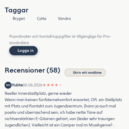
Taggar
Brygeri
Cykla
Vandra
Koordinater och kontaktuppgifter är tillgängliga för Pro-
användare.
Logga in
Recensioner (58)
Skriv ett omdöme
Hubke
06.06.2026
★
★
★
★
★
HU
Reeller Innerstadtplatz, gerne wieder
Wenn man keinen fünfsternekomfort erwartet, OK. ein Stellplatz
mit Platz und Kontakt zum Jugendzentrum, (kann ja auch mal
positiv und überraschend sein, ich habe nette Töne auf
nichtverstärkten E-Gitarren gehört, von (leider sehr traurigen
Jugendlichen). Vielleicht ist ein Camper mal im Musikgenre?. .