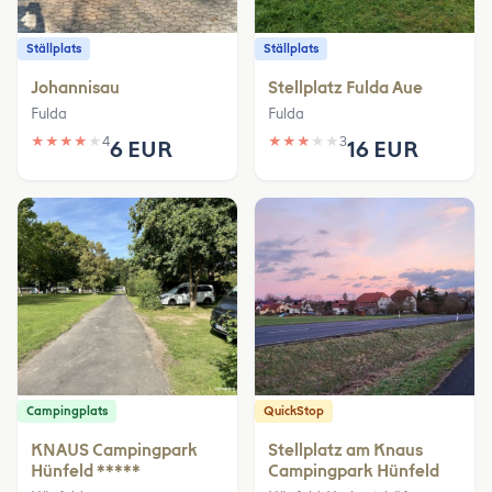
Ställplats
Ställplats
Johannisau
Stellplatz Fulda Aue
Fulda
Fulda
★
★
★
★
★
4
★
★
★
★
★
3
6 EUR
16 EUR
Campingplats
QuickStop
KNAUS Campingpark
Stellplatz am Knaus
Hünfeld *****
Campingpark Hünfeld