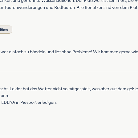
keit und getrennte Wasserstationen. Der Platzwart ist sehr nett, die V
r Tourenwanderungen und Radtouren. Alle Benutzer sind von dem Platz
mdöme
war einfach zu händeln und lief ohne Probleme! Wir kommen gerne wie
t. Leider hat das Wetter nicht so mitgespielt, was aber auf dem gekiest
kann.
m EDEKA in Piesport erledigen.