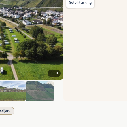
Satellitvisning
11
+5
taljer?