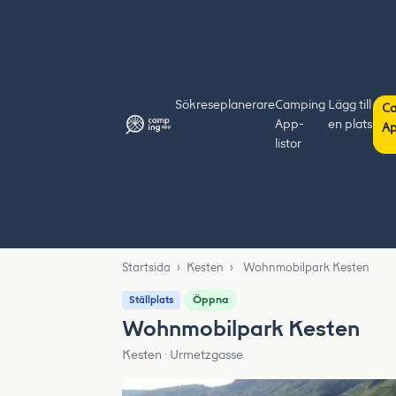
Sök
reseplanerare
Camping
Lägg till
C
App-
en plats
Ap
listor
Startsida
›
Kesten
›
Wohnmobilpark Kesten
Öppna
Ställplats
Wohnmobilpark Kesten
Kesten · Urmetzgasse