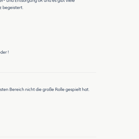
er- und Entsorgung ok und es gibt viele
 begeistert.
der !
en Bereich nicht die große Rolle gespielt hat.