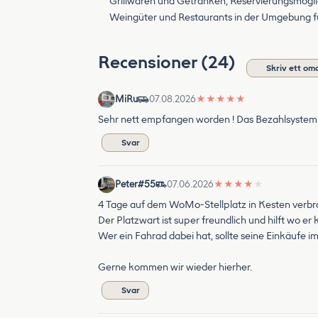
Grillwaren und Getränken, Reservierungsmöglich
Weingüter und Restaurants in der Umgebung fü
Recensioner (24)
Skriv ett o
MiRu
07.08.2026
★
★
★
★
★
Sehr nett empfangen worden ! Das Bezahlsystem 
Svar
Peter#55
07.06.2026
★
★
★
★
★
4 Tage auf dem WoMo-Stellplatz in Kesten verbrach
Der Platzwart ist super freundlich und hilft wo er 
Wer ein Fahrad dabei hat, sollte seine Einkäufe i
Gerne kommen wir wieder hierher.
Svar