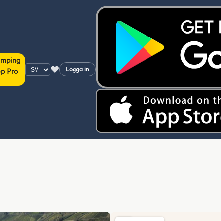
amping
♥
Logga in
p Pro