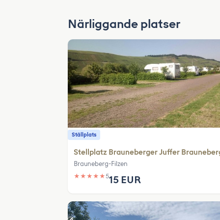
Närliggande platser
Ställplats
Stellplatz Brauneberger Juffer Brauneber
Brauneberg-Filzen
★
★
★
★
★
5
15 EUR