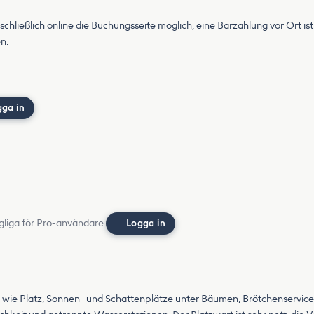
ließlich online die Buchungsseite möglich, eine Barzahlung vor Ort is
n.
gga in
gliga för Pro-användare.
Logga in
en, wie Platz, Sonnen- und Schattenplätze unter Bäumen, Brötchenservi