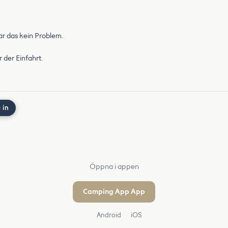
ar das kein Problem.
 der Einfahrt.
 in
Öppna i appen
Camping App App
Android
iOS