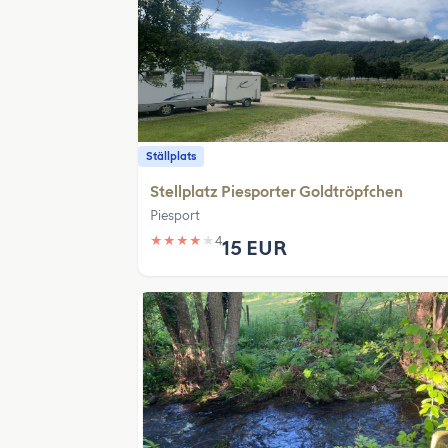
Ställplats
Stellplatz Piesporter Goldtröpfchen
Piesport
★
★
★
★
★
4
15 EUR