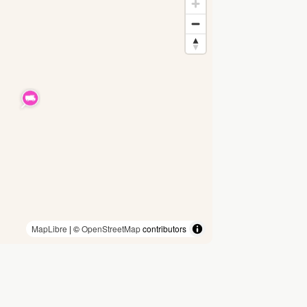
MapLibre
| ©
OpenStreetMap
contributors