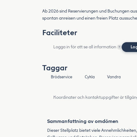
Ab 2026 sind Reservierungen und Buchungen aussch
spontan anreisen und einen freien Platz aussuche
Faciliteter
Logga in för att se all information
Lo
?
Taggar
Brödservice
Cykla
Vandra
Koordinater och kontaktuppgifter är tillgän
Sammanfattning av omdömen
Dieser Stellplatz bietet viele Annehmlichkeit