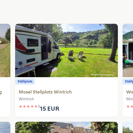
Ställplats
Ställ
g
Mosel Stellplatz Wintrich
Wo
Wintrich
Min
★
★
★
★
★
5
★
15 EUR