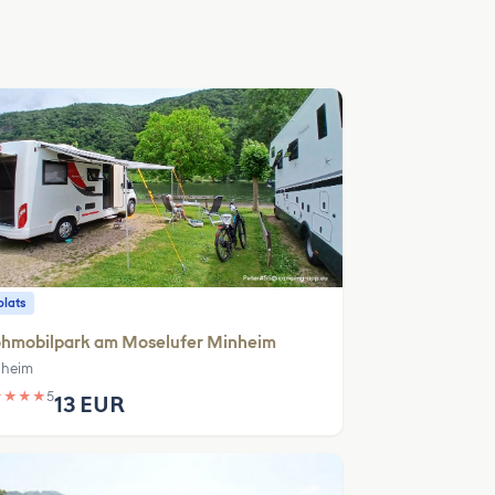
plats
hmobilpark am Moselufer Minheim
heim
★
★
★
★
5
13 EUR