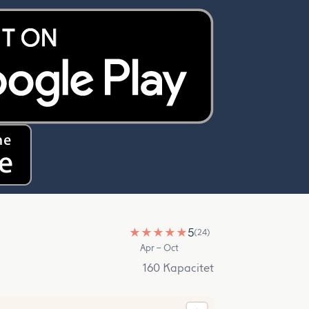
★
★
★
★
★
5
(24)
Apr – Oct
160 Kapacitet