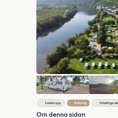
Ladda upp
Bokning
Felaktiga de
Om denna sidan