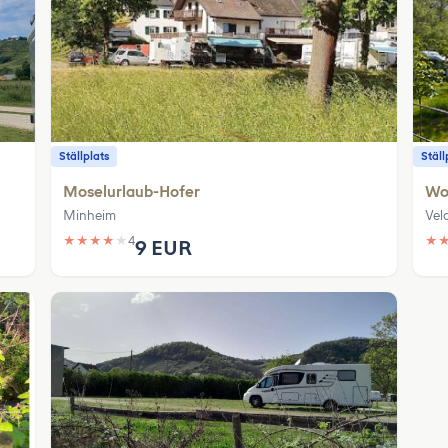
Ställplats
Ställ
Moselurlaub-Hofer
Wo
Minheim
Vel
★
★
★
★
★
4
★
9 EUR