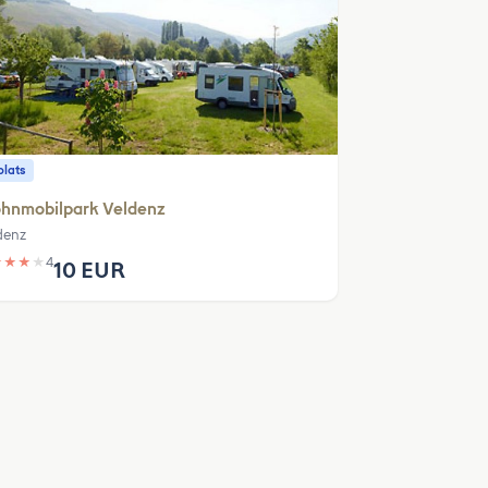
plats
hnmobilpark Veldenz
denz
★
★
★
★
4
10 EUR