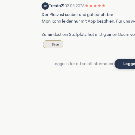
Trenta21
02.05.2026
★
★
★
★
★
TR
Der Platz ist sauber und gut befahrbar.
Man kann leider nur mit App bezahlen. Für uns w
Zumindest ein Stellplatz hat mittig einen Baum vor
Svar
Logga in för att se all information
Logga