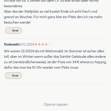
Ich war vor ca. 5 Jahren auf dem CP. Es war schön aber nichts
besonderes.
Aber das der Stellplatz so viel kostet finde ich echt frech und
grenzt an Wucher. Für mich ganz klar ein Platz den ich nie mehr
besuchen werde!
Svar
Koslowski
24.12.2024
★
★
★
★
★
Wir waren 12/2024 da mit Wohnmobil. Im Sommer ist sicher alles
toll, aber im Winter wenn außer das Sanitär Gebäude alles andere
zu ist (verständlicherweise), ist der Preis von 34 € etwas zu happig,
dafür das man bis 10 Uhr wieder vom Platz muss.
Svar
Öppna i appen