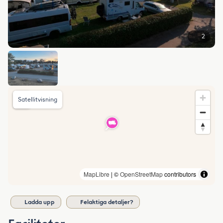
2
Satellitvisning
MapLibre
| ©
OpenStreetMap
contributors
Ladda upp
Felaktiga detaljer?