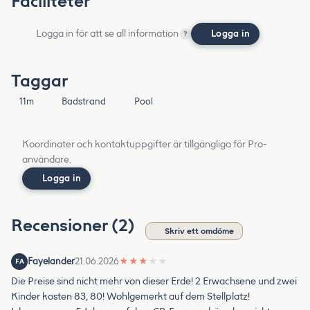
Faciliteter
Logga in för att se all information
Logga in
?
Taggar
11m
Badstrand
Pool
Koordinater och kontaktuppgifter är tillgängliga för Pro-
användare.
Logga in
Recensioner (2)
Skriv ett omdöme
Fayelander
21.06.2026
★
★
★
★
★
FA
Die Preise sind nicht mehr von dieser Erde! 2 Erwachsene und zwei
Kinder kosten 83, 80! Wohlgemerkt auf dem Stellplatz!