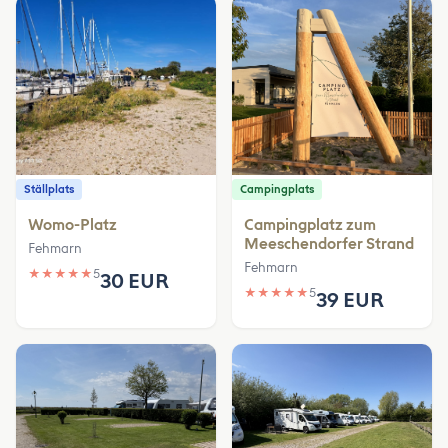
Ställplats
Campingplats
Womo-Platz
Campingplatz zum
Meeschendorfer Strand
Fehmarn
Fehmarn
★
★
★
★
★
5
30 EUR
★
★
★
★
★
5
39 EUR