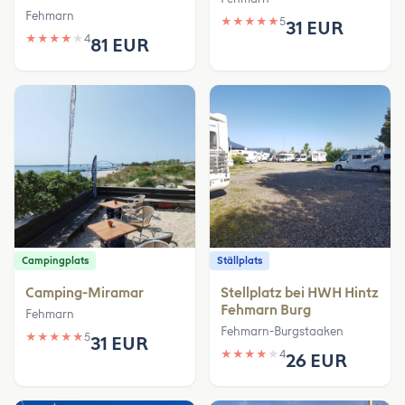
Fehmarn
★
★
★
★
★
5
31 EUR
★
★
★
★
★
4
81 EUR
Campingplats
Ställplats
Camping-Miramar
Stellplatz bei HWH Hintz
Fehmarn Burg
Fehmarn
Fehmarn-Burgstaaken
★
★
★
★
★
5
31 EUR
★
★
★
★
★
4
26 EUR