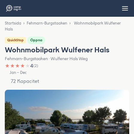
Startsida
›
Fehmarn-Burgstaaken
›
Wohnmobilpark Wulfener
Hals
Öppna
QuickStop
Wohnmobilpark Wulfener Hals
Fehmarn-Burgstaaken · Wulfener Hals Weg
★
★
★
★
★
4
(2)
Jan – Dec
72 Kapacitet