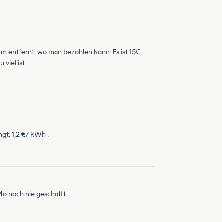
0 m entfernt, wo man bezahlen kann. Es ist 15€
viel ist.
gt. 1,2 €/ kWh .
Mo noch nie geschafft.