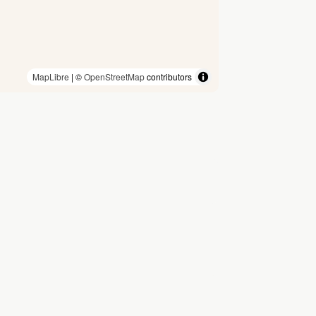
MapLibre
| ©
OpenStreetMap
contributors