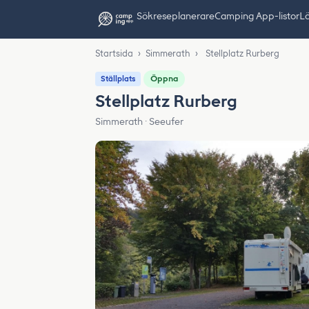
Sök
reseplanerare
Camping App-listor
Lä
Startsida
›
Simmerath
›
Stellplatz Rurberg
Öppna
Ställplats
Stellplatz Rurberg
Simmerath · Seeufer