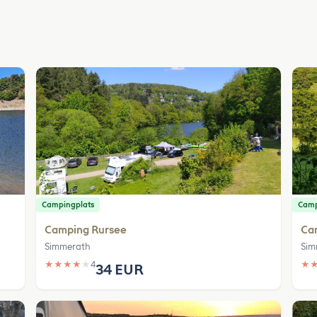
Campingplats
Camp
Camping Rursee
Ca
Simmerath
Sim
★
★
★
★
★
4
★
34 EUR