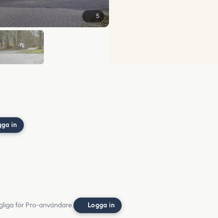
5
gga in
gliga för Pro-användare.
Logga in