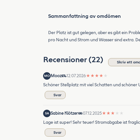
Sammanfattning av omdömen
Der Platz ist gut gelegen, aber es gibt ein Pr
pro Nacht und Strom und Wasser sind extra. Der P
Recensioner (22)
Skriv ett o
Mooz
12.07.2026
★
★
★
★
★
MO
Schöner Stellplatz mit viel Schatten und schöner
Svar
Sabine Klötzer
07.12.2025
★
★
★
★
★
SA
Lage ist super! Sehr teuer! Stromabgabe ist frag
Svar