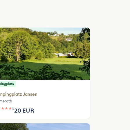
ingplats
mpingplatz Jansen
merath
★
★
★
★
5
20 EUR