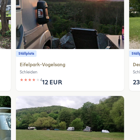
Ställplats
Ställ
Eifelpark-Vogelsang
Den
Schleiden
Sch
★
★
★
★
★
4
12 EUR
23