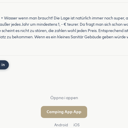
0 € + Wasser wenn man braucht! Die Lage ist natürlich immer noch super, ab
z, außer jedes Jahr um mindestens 1, - € teurer. Da fragt man sich schon
heint es nicht zu stören, die zahlen wohl jeden Preis. Entsprechend ist
Platz zu bekommen. Wenn es ein kleines Sanitär Gebäude geben würde w
 in
Öppna i appen
Camping App App
Android
iOS