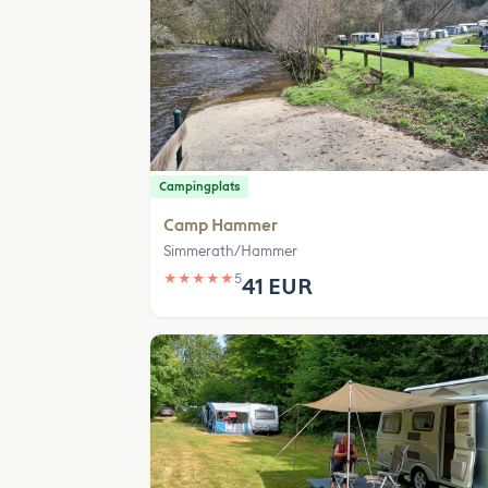
Campingplats
Camp Hammer
Simmerath/Hammer
★
★
★
★
★
5
41 EUR