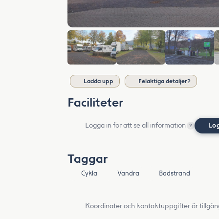
Ladda upp
Felaktiga detaljer?
Faciliteter
Logga in för att se all information
Lo
?
Taggar
Cykla
Vandra
Badstrand
Koordinater och kontaktuppgifter är tillgän