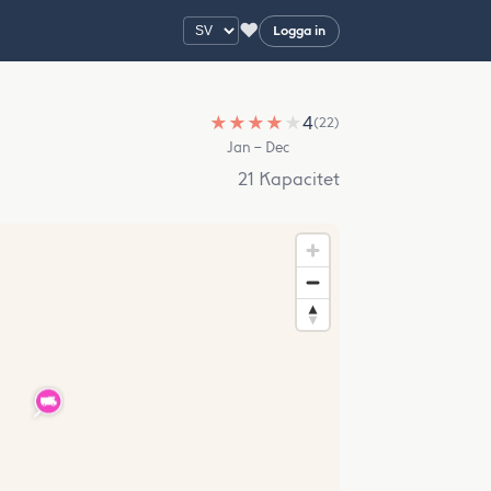
♥
Logga in
★
★
★
★
★
4
(22)
Jan – Dec
21 Kapacitet