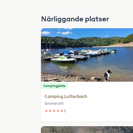
Närliggande platser
Campingplats
Camping Lutterbach
Simmerath
★
★
★
★
★
5