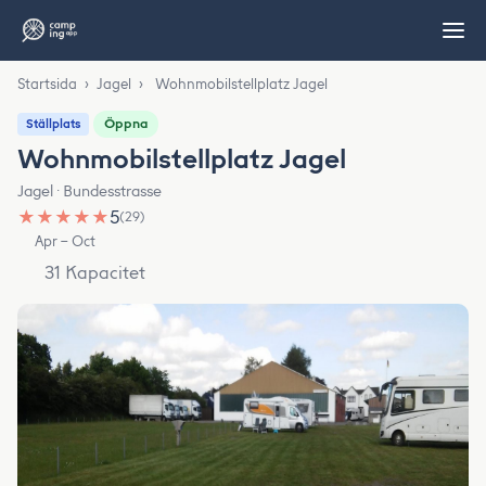
Startsida
›
Jagel
›
Wohnmobilstellplatz Jagel
Öppna
Ställplats
Wohnmobilstellplatz Jagel
Jagel · Bundesstrasse
★
★
★
★
★
5
(29)
Apr – Oct
31 Kapacitet