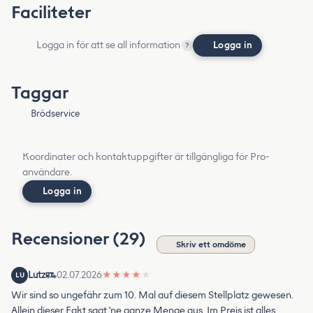
Faciliteter
Logga in för att se all information
Logga in
?
Taggar
Brödservice
Koordinater och kontaktuppgifter är tillgängliga för Pro-
användare.
Logga in
Recensioner (29)
Skriv ett omdöme
Lutz
02.07.2026
★
★
★
★
★
LU
Wir sind so ungefähr zum 10. Mal auf diesem Stellplatz gewesen.
Allein dieser Fakt sagt 'ne ganze Menge aus. Im Preis ist alles