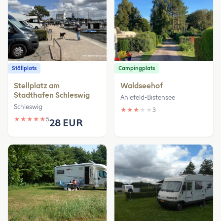
Ställplats
Campingplats
Stellplatz am
Waldseehof
Stadthafen Schleswig
Ahlefeld-Bistensee
Schleswig
★
★
★
★
★
3
★
★
★
★
★
5
28 EUR