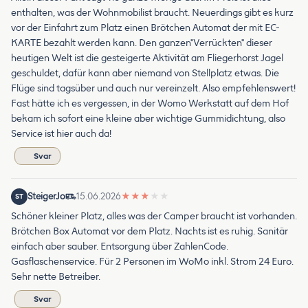
enthalten, was der Wohnmobilist braucht. Neuerdings gibt es kurz
vor der Einfahrt zum Platz einen Brötchen Automat der mit EC-
KARTE bezahlt werden kann. Den ganzen"Verrückten" dieser
heutigen Welt ist die gesteigerte Aktivität am Fliegerhorst Jagel
geschuldet, dafür kann aber niemand von Stellplatz etwas. Die
Flüge sind tagsüber und auch nur vereinzelt. Also empfehlenswert!
Fast hätte ich es vergessen, in der Womo Werkstatt auf dem Hof
bekam ich sofort eine kleine aber wichtige Gummidichtung, also
Service ist hier auch da!
Svar
SteigerJo
15.06.2026
★
★
★
★
★
ST
Schöner kleiner Platz, alles was der Camper braucht ist vorhanden.
Brötchen Box Automat vor dem Platz. Nachts ist es ruhig. Sanitär
einfach aber sauber. Entsorgung über ZahlenCode.
Gasflaschenservice. Für 2 Personen im WoMo inkl. Strom 24 Euro.
Sehr nette Betreiber.
Svar