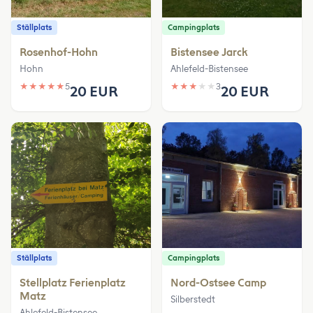
Ställplats
Campingplats
Rosenhof-Hohn
Bistensee Jarck
Hohn
Ahlefeld-Bistensee
★
★
★
★
★
5
★
★
★
★
★
3
20 EUR
20 EUR
Ställplats
Campingplats
Stellplatz Ferienplatz
Nord-Ostsee Camp
Matz
Silberstedt
Ahlefeld-Bistensee