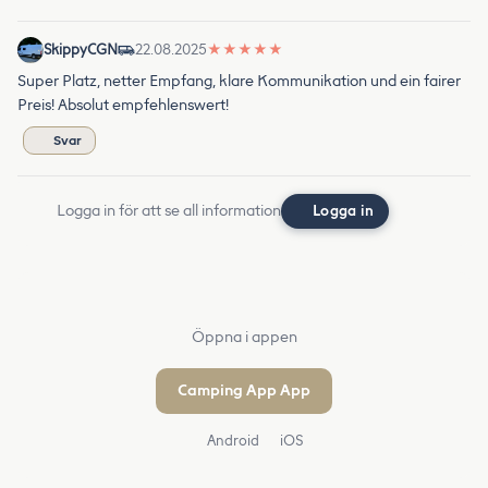
SkippyCGN
22.08.2025
★
★
★
★
★
Super Platz, netter Empfang, klare Kommunikation und ein fairer
Preis! Absolut empfehlenswert!
Svar
Logga in för att se all information
Logga in
Öppna i appen
Camping App App
Android
iOS