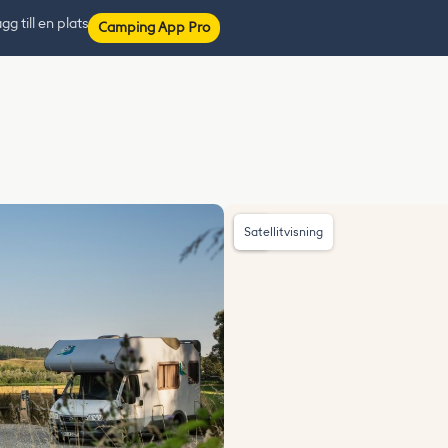
gg till en plats
Camping App Pro
Satellitvisning