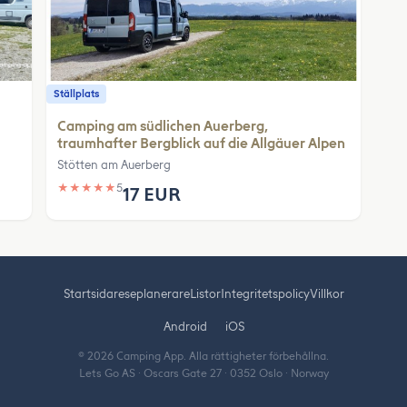
Ställplats
Camping am südlichen Auerberg,
traumhafter Bergblick auf die Allgäuer Alpen
Stötten am Auerberg
★
★
★
★
★
5
17 EUR
Startsida
reseplanerare
Listor
Integritetspolicy
Villkor
Android
iOS
© 2026 Camping App. Alla rättigheter förbehållna.
Lets Go AS · Oscars Gate 27 · 0352 Oslo · Norway