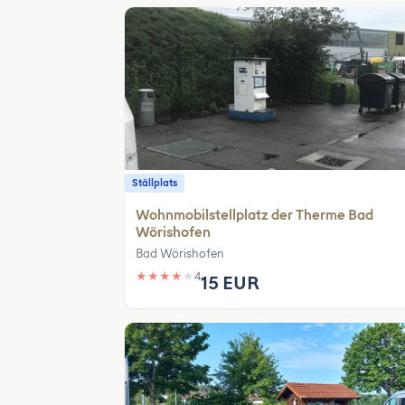
Ställplats
Wohnmobilstellplatz der Therme Bad
Wörishofen
Bad Wörishofen
★
★
★
★
★
4
15 EUR