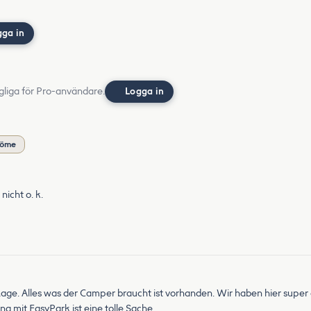
gga in
gliga för Pro-användare.
Logga in
döme
nicht o. k.
er Lage. Alles was der Camper braucht ist vorhanden. Wir haben hier supe
ng mit EasyPark ist eine tolle Sache.