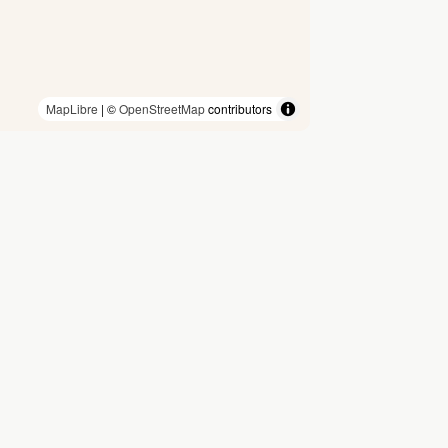
MapLibre
| ©
OpenStreetMap
contributors