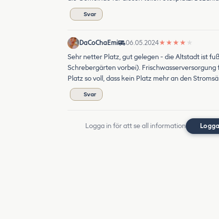
Svar
DaCoChaEmi
06.05.2024
★
★
★
★
★
Sehr netter Platz, gut gelegen - die Altstadt ist
Schrebergärten vorbei). Frischwasserversorgung f
Platz so voll, dass kein Platz mehr an den Stroms
Svar
Logga in för att se all information
Logga