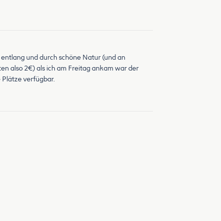
ch entlang und durch schöne Natur (und an
ten also 2€) als ich am Freitag ankam war der
 Plätze verfügbar.