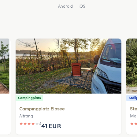
Android
iOS
Campingplats
Ställ
Campingplatz Elbsee
Ste
Aitrang
Mar
★
★
★
★
★
4
★
41 EUR