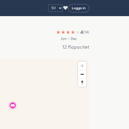
♥
Logga in
★
★
★
★
★
4
(14)
Jan – Dec
12 Kapacitet