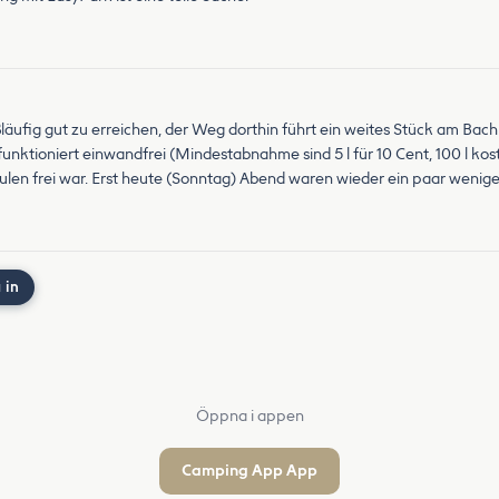
 fußläufig gut zu erreichen, der Weg dorthin führt ein weites Stück am Ba
unktioniert einwandfrei (Mindestabnahme sind 5 l für 10 Cent, 100 l kos
äulen frei war. Erst heute (Sonntag) Abend waren wieder ein paar wenige
 in
Öppna i appen
Camping App App