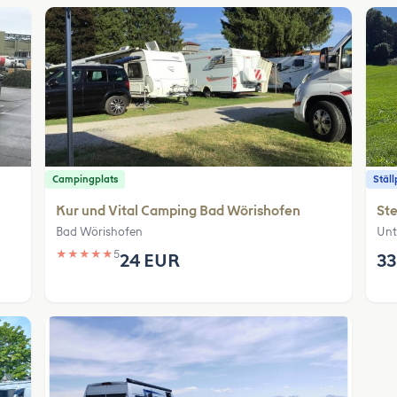
Campingplats
Ställ
Kur und Vital Camping Bad Wörishofen
Ste
Bad Wörishofen
Unt
★
★
★
★
★
5
24 EUR
33