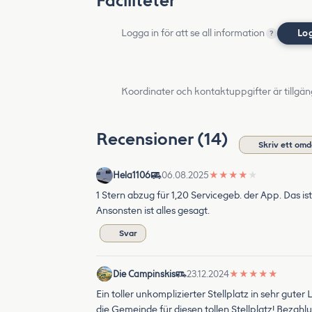
Faciliteter
Logga in för att se all information
Lo
?
Koordinater och kontaktuppgifter är tillgän
Recensioner (14)
Skriv ett om
Hela1106
06.08.2025
★
★
★
★
★
1 Stern abzug für 1,20 Servicegeb. der App. Das ist 
Ansonsten ist alles gesagt.
Svar
Die Campinskis
23.12.2024
★
★
★
★
★
Ein toller unkomplizierter Stellplatz in sehr gut
die Gemeinde für diesen tollen Stellplatz! Bezahlu