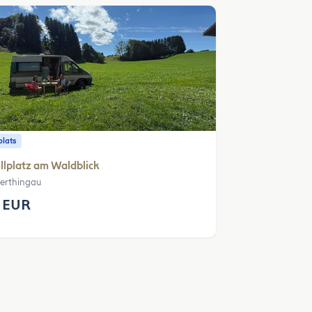
plats
llplatz am Waldblick
erthingau
 EUR