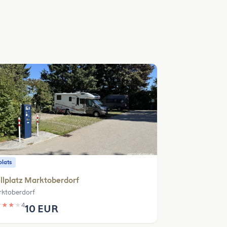
plats
llplatz Marktoberdorf
ktoberdorf
★
★
★
★
4
10 EUR