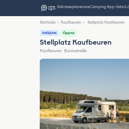
Sök
reseplanerare
Camping App-listor
Lä
Startsida
›
Kaufbeuren
›
Stellplatz Kaufbeuren
Öppna
Ställplats
Stellplatz Kaufbeuren
Kaufbeuren · Buronstraße