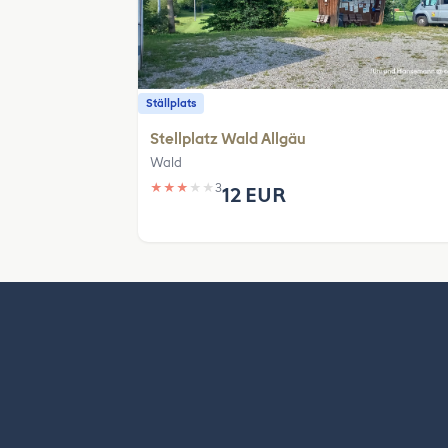
Ställplats
Stellplatz Wald Allgäu
Wald
★
★
★
★
★
3
12 EUR