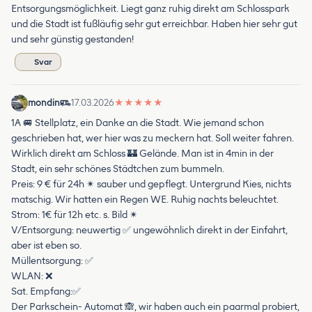
Entsorgungsmöglichkeit. Liegt ganz ruhig direkt am Schlosspark
und die Stadt ist fußläufig sehr gut erreichbar. Haben hier sehr gut
und sehr günstig gestanden!
Svar
mondin
17.03.2026
★
★
★
★
★
1A 🚐 Stellplatz, ein Danke an die Stadt. Wie jemand schon
geschrieben hat, wer hier was zu meckern hat. Soll weiter fahren.
Wirklich direkt am Schloss 🏰 Gelände. Man ist in 4min in der
Stadt, ein sehr schönes Städtchen zum bummeln.
Preis: 9 € für 24h ✴ sauber und gepflegt. Untergrund Kies, nichts
matschig. Wir hatten ein Regen WE. Ruhig nachts beleuchtet.
Strom: 1€ für 12h etc. s. Bild ✴
V/Entsorgung: neuwertig ✅ ungewöhnlich direkt in der Einfahrt,
aber ist eben so.
Müllentsorgung: ✅
WLAN: ❌
Sat. Empfang:✅
Der Parkschein- Automat 🙈, wir haben auch ein paarmal probiert,