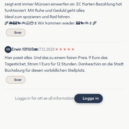
zeigt erst immer Münzen einwerfen an. EC Karten Bezahlung hat
funktioniert. Mit Ruhe und Geduld geht alles.
Ideal zum spazieren und Rad fahren.
🌾🌦🏰🐎🚲🤗😍🌷Wir kommen wieder. 🏰🐎🚲🌷🌾
Svar
Erwin 101165
17.12.2025
★
★
★
★
★
ER
Hier passt alles. Und das zu einem fairen Preis. 9 Euro das
Tagesticket, Strom 1 Euro für 12 Stunden. Dankeschön an die Stadt
Bückeburg für diesen vorbildlichen Stellplatz.
Svar
Logga in för att se all information
Logga in