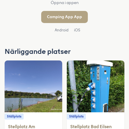
Öppna i appen
Camping App App
Android
iOS
Närliggande platser
Ställplats
Ställplats
Stellplatz Am
Stellplatz Bad Eilsen