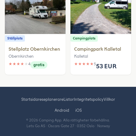
Ställplats
Campingplats
Stellplatz Obernkirchen
Campingpark Kalletal
Obernkirchen
Kalletal
★
★
★
★
★
4
★
★
★
★
★
5
gratis
53 EUR
Startsida
reseplanerare
Listor
Integritetspolicy
Villkor
Android
iOS
© 2026 Camping App. Alla rättigheter förbehållna.
Lets Go AS · Oscars Gate 27 · 0352 Oslo · Norway