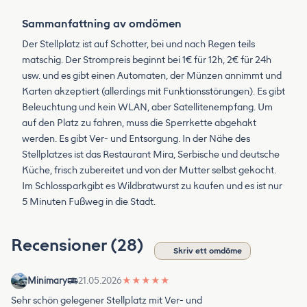
Sammanfattning av omdömen
Der Stellplatz ist auf Schotter, bei und nach Regen teils
matschig. Der Strompreis beginnt bei 1€ für 12h, 2€ für 24h
usw. und es gibt einen Automaten, der Münzen annimmt und
Karten akzeptiert (allerdings mit Funktionsstörungen). Es gibt
Beleuchtung und kein WLAN, aber Satellitenempfang. Um
auf den Platz zu fahren, muss die Sperrkette abgehakt
werden. Es gibt Ver- und Entsorgung. In der Nähe des
Stellplatzes ist das Restaurant Mira, Serbische und deutsche
Küche, frisch zubereitet und von der Mutter selbst gekocht.
Im Schlossparkgibt es Wildbratwurst zu kaufen und es ist nur
5 Minuten Fußweg in die Stadt.
Recensioner (28)
Skriv ett omdöme
Minimary
21.05.2026
★
★
★
★
★
Sehr schön gelegener Stellplatz mit Ver- und