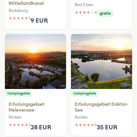
Mittellandkanal
Bad Eilsen
Bückeburg
★
★
★
★
★
4
gratis
★
★
★
★
★
5
9 EUR
Campingplats
Campingplats
Erholungsgebiet
Erholungsgebiet Doktor-
Helenensee
See
Rinteln
Rinteln
★
★
★
★
★
5
★
★
★
★
★
5
28 EUR
35 EUR