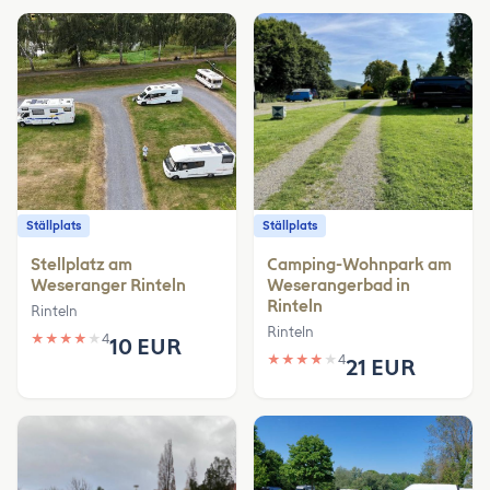
Ställplats
Ställplats
Stellplatz am
Camping-Wohnpark am
Weseranger Rinteln
Weserangerbad in
Rinteln
Rinteln
Rinteln
★
★
★
★
★
4
10 EUR
★
★
★
★
★
4
21 EUR