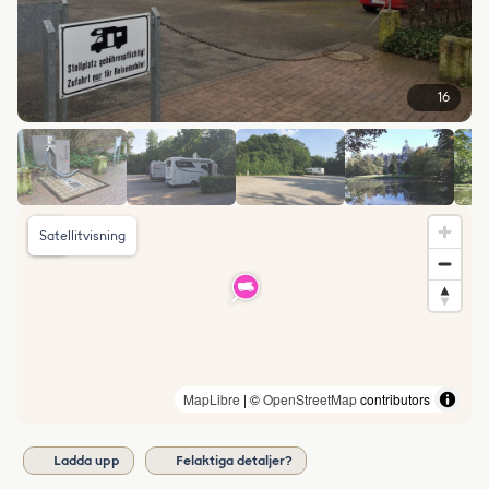
16
Satellitvisning
MapLibre
| ©
OpenStreetMap
contributors
Ladda upp
Felaktiga detaljer?