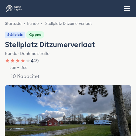
Startsida
›
Bunde
›
Stellplatz Ditzumerverlaat
Öppna
Ställplats
Stellplatz Ditzumerverlaat
Bunde · Denkmalstraße
★
★
★
★
★
4
(8)
Jan – Dec
10 Kapacitet