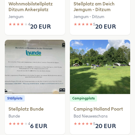
Wohnmobilstellplatz
Stellplatz am Deich
Ditzum Ankerplatz
Jemgum - Ditzum
Jemgum
Jemgum - Ditzum
★
★
★
★
★
4
★
★
★
★
★
5
20 EUR
20 EUR
Ställplats
Campingplats
Stellplatz Bunde
Camping Holland Poort
Bunde
Bad Nieuweschans
★
★
★
★
★
4
★
★
★
★
★
5
6 EUR
20 EUR