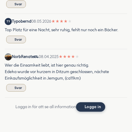
Svar
Typobernd
08.05.2026
★
★
★
★
★
TY
Top Platz für eine Nacht, sehr ruhig, fehlt nur noch ein Bäcker.
Svar
NorbRenate
08.04.2025
★
★
★
★
★
Wer die Einsamkeit liebt, ist hier genau richtig.
Edeka wurde vor kurzem in Ditzum geschlossen, nächste
Einkaufsmöglichkeit in Jemgum, (ca11km)
Svar
Logga in för att se all information
Logga in