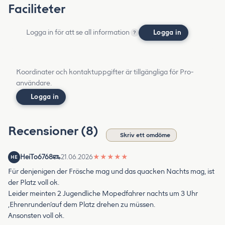
Faciliteter
Logga in för att se all information
Logga in
?
Koordinater och kontaktuppgifter är tillgängliga för Pro-
användare.
Logga in
Recensioner (8)
Skriv ett omdöme
HeiTo6768
21.06.2026
★
★
★
★
★
HE
Für denjenigen der Frösche mag und das quacken Nachts mag, ist
der Platz voll ok.
Leider meinten 2 Jugendliche Mopedfahrer nachts um 3 Uhr
‚Ehrenrunden‘auf dem Platz drehen zu müssen.
Ansonsten voll ok.