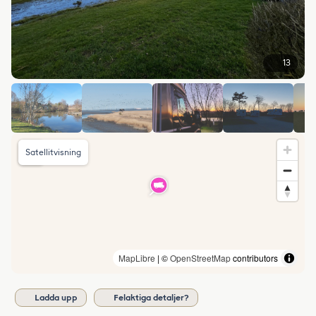
13
Satellitvisning
MapLibre
| ©
OpenStreetMap
contributors
Ladda upp
Felaktiga detaljer?