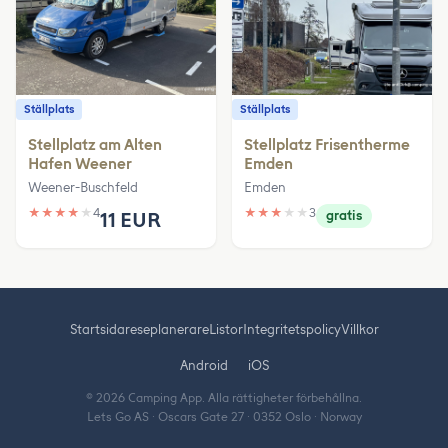
Ställplats
Ställplats
Stellplatz am Alten
Stellplatz Frisentherme
Hafen Weener
Emden
Weener-Buschfeld
Emden
★
★
★
★
★
4
★
★
★
★
★
3
11 EUR
gratis
Startsida
reseplanerare
Listor
Integritetspolicy
Villkor
Android
iOS
© 2026 Camping App. Alla rättigheter förbehållna.
Lets Go AS · Oscars Gate 27 · 0352 Oslo · Norway