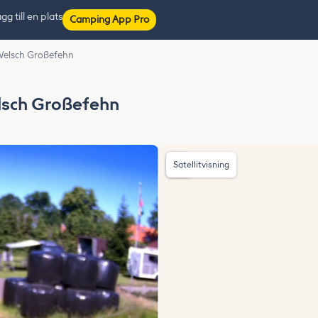
gg till en plats
Camping App Pro
 Welsch Großefehn
elsch Großefehn
Satellitvisning