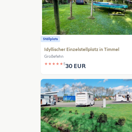
Ställplats
Idyllischer Einzelstellplatz in Timmel
Großefehn
★
★
★
★
★
5
30 EUR