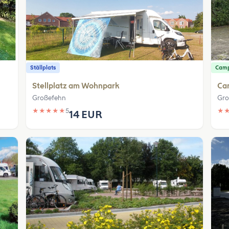
Ställplats
Camp
Stellplatz am Wohnpark
Ca
Großefehn
Gro
★
★
★
★
★
5
★
14 EUR