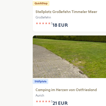
QuickStop
Stellplatz Großefehn Timmeler Meer
Großefehn
★
★
★
★
★
5
18 EUR
Ställplats
Camping im Herzen von Ostfriesland
Aurich
★
★
★
★
★
5
21 EUR