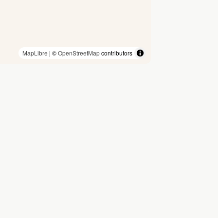
MapLibre
| ©
OpenStreetMap
contributors