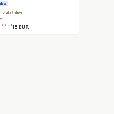
plats
llplatz Ihlow
ow
★
★
★
★
4
15 EUR