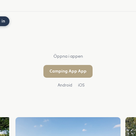
 in
Öppna i appen
Camping App App
Android
iOS