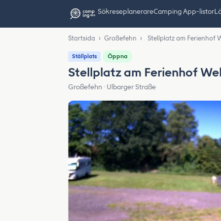
Sök
reseplanerare
Camping App-listor
Lä
Startsida
›
Großefehn
›
Stellplatz am Ferienhof
Öppna
Ställplats
Stellplatz am Ferienhof W
Großefehn · Ulbarger Straße