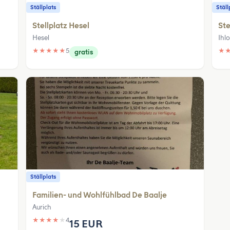
Ställplats
Ställ
Stellplatz Hesel
Ste
Hesel
Ihl
★
★
★
★
★
5
★
gratis
Ställplats
Familien- und Wohlfühlbad De Baalje
Aurich
★
★
★
★
★
4
15 EUR