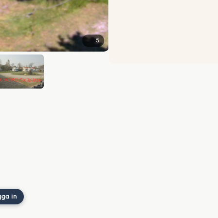
5
gga in