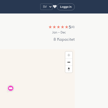
♥
Logga in
★
★
★
★
★
5
(4)
Jan – Dec
8 Kapacitet