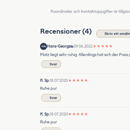
Koordinater och kontaktuppgifter är tillgän
Recensioner (4)
Skriv ett omdö
Hans-Georg
09.06.2022
★
★
★
★
★
HA
Platz liegt sehr ruhig. Allerdings hat sich der Prei
Svar
K. Sp.
18.07.2020
★
★
★
★
★
Ruhe pur
Svar
K. Sp.
18.07.2020
★
★
★
★
★
Ruhe pur