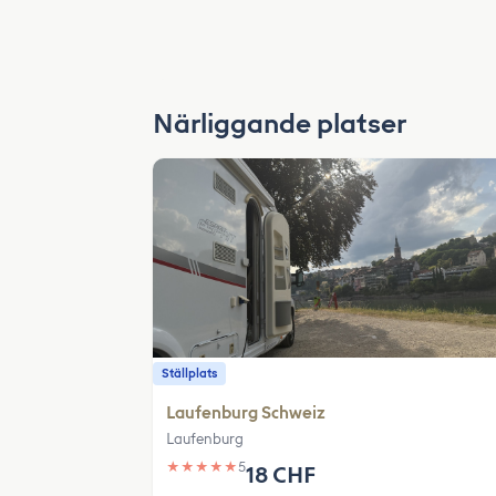
Närliggande platser
Ställplats
Laufenburg Schweiz
Laufenburg
★
★
★
★
★
5
18 CHF