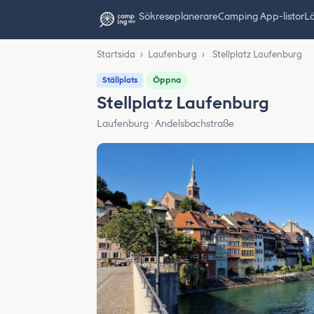
Sök
reseplanerare
Camping App-listor
Lä
Startsida
›
Laufenburg
›
Stellplatz Laufenburg
Öppna
Ställplats
Stellplatz Laufenburg
Laufenburg · Andelsbachstraße