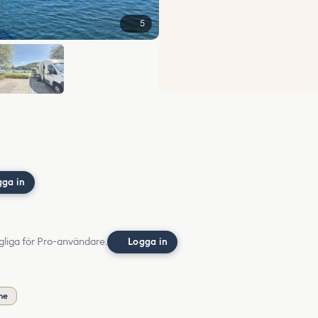
5
gga in
gliga för Pro-användare.
Logga in
me