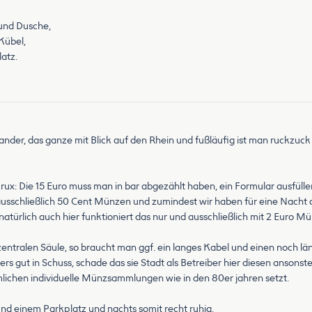
 und Dusche,
Kübel,
atz.
ander, das ganze mit Blick auf den Rhein und fußläufig ist man ruckzuck 
 Krux: Die 15 Euro muss man in bar abgezählt haben, ein Formular ausfü
) ausschließlich 50 Cent Münzen und zumindest wir haben für eine Nacht
natürlich auch hier funktioniert das nur und ausschließlich mit 2 Euro 
 zentralen Säule, so braucht man ggf. ein langes Kabel und einen noch
s gut in Schuss, schade das sie Stadt als Betreiber hier diesen ansonst
lichen individuelle Münzsammlungen wie in den 80er jahren setzt.
nd einem Parkplatz und nachts somit recht ruhig.