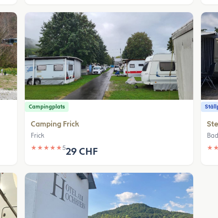
Campingplats
Ställ
Camping Frick
Ste
Frick
Bad
★
★
★
★
★
5
★
29 CHF