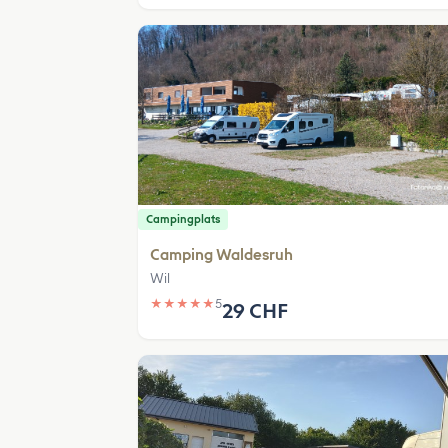
Campingplats
Camping Waldesruh
Wil
★
★
★
★
★
5
29 CHF