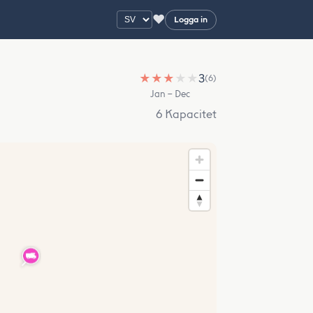
♥
Logga in
★
★
★
★
★
3
(6)
Jan – Dec
6 Kapacitet