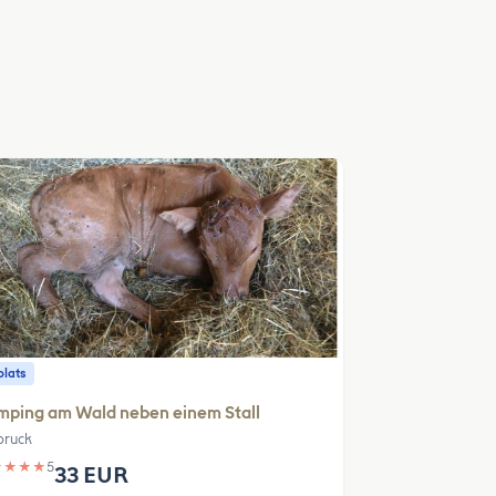
plats
mping am Wald neben einem Stall
bruck
★
★
★
★
5
33 EUR