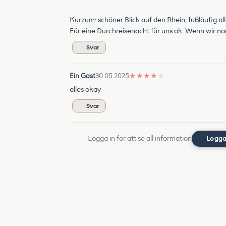
Kurzum: schöner Blick auf den Rhein, fußläufig 
Für eine Durchreisenacht für uns ok. Wenn wir
Svar
Ein Gast
30.05.2025
★
★
★
★
★
alles okay
Svar
Logga in för att se all information
Logga