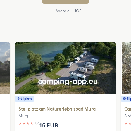
Android
iOS
Ställplats
Ställ
Stellplatz am Naturerlebnisbad Murg
Ca
Murg
Alb
★
★
★
★
★
4
★
15 EUR