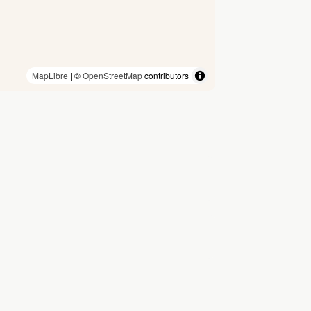
MapLibre
| ©
OpenStreetMap
contributors