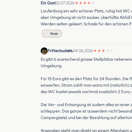
Ein Gast
22.07.2026
★
★
★
★
★
Laufenburg ein sehr schöner Platz, ruhig hat WC
aber Umgebung ist nicht sauber, überfüllte Abfall 
Werden selten geleert. Schade für den schönen Pl
Svar
Frittenbude
04.06.2026
★
★
★
★
★
Es gibt 6 ausreichend grosse Stellplätze nebenein
Umgebung.
Für 15 Euro gibt es den Platz für 24 Stunden. Die
einwerfen, Strom zahlt man extra mit (natürlich
des WC kostet jeweils nochmal zusätzlich 2 Euro, 
Die Ver- und Entsorgung ist zudem alles an einer
schleppen. Das ganze ist ausserdem nicht besonder
Campergäste) und bei der Bezahlung auf altertüm
Ansonsten steht man direkt an einem Altenheim u