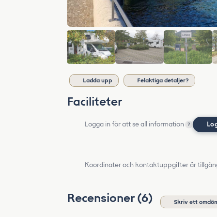
Ladda upp
Felaktiga detaljer?
Faciliteter
Logga in för att se all information
Lo
?
Koordinater och kontaktuppgifter är tillgän
Recensioner (6)
Skriv ett omdö