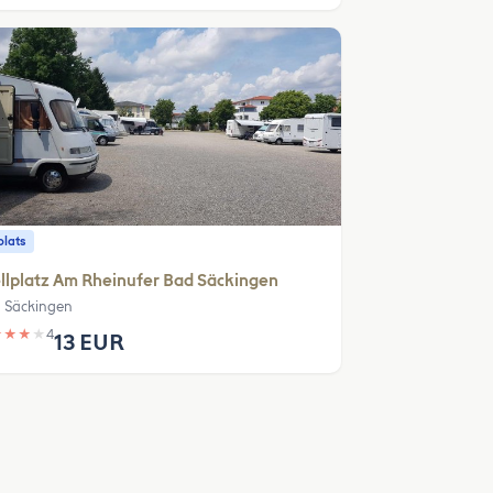
plats
llplatz Am Rheinufer Bad Säckingen
 Säckingen
★
★
★
★
4
13 EUR