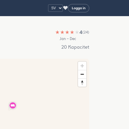
♥
Logga in
★
★
★
★
★
4
(24)
Jan – Dec
20 Kapacitet