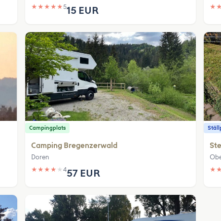
★
★
★
★
★
5
★
15 EUR
Campingplats
Ställ
Camping Bregenzerwald
Ste
Doren
Obe
★
★
★
★
★
4
★
57 EUR