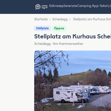
Sök
reseplanerare
Camping App-listor
Lä
Startsida
›
Scheidegg
›
Stellplatz am Kurhaus Sc
Öppna
Ställplats
Stellplatz am Kurhaus Sch
Scheidegg · Am Hammerweiher