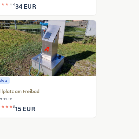
★
★
★
★
4
34 EUR
plats
llplatz am Freibad
rreute
★
★
★
★
5
15 EUR