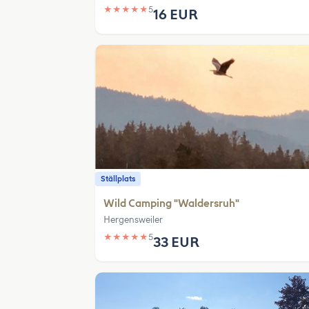
★
★
★
★
★
5
16 EUR
Ställplats
Wild Camping "Waldersruh"
Hergensweiler
★
★
★
★
★
5
33 EUR