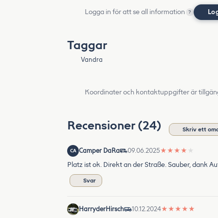
Logga in för att se all information
Lo
?
Taggar
Vandra
Koordinater och kontaktuppgifter är tillgän
Recensioner (24)
Skriv ett o
Camper DaRa
09.06.2025
★
★
★
★
★
CA
Platz ist ok. Direkt an der Straße. Sauber, dank
Svar
HarryderHirsch
10.12.2024
★
★
★
★
★