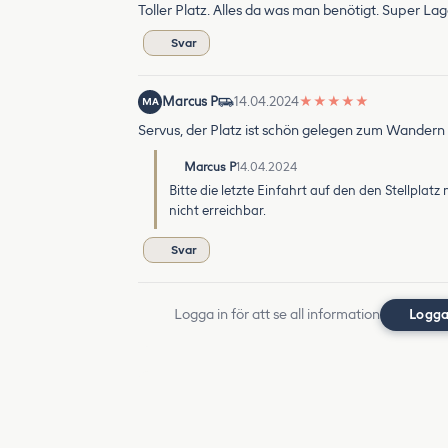
Toller Platz. Alles da was man benötigt. Super Lag
Svar
Marcus P
14.04.2024
★
★
★
★
★
MA
Servus, der Platz ist schön gelegen zum Wandern 
Marcus P
14.04.2024
Bitte die letzte Einfahrt auf den den Stellpl
nicht erreichbar.
Svar
Logga in för att se all information
Logga