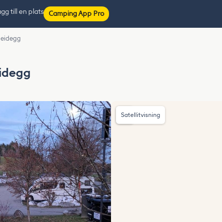
gg till en plats
Camping App Pro
heidegg
eidegg
Satellitvisning