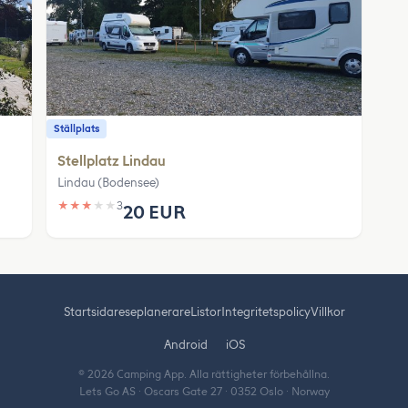
Ställplats
Stellplatz Lindau
Lindau (Bodensee)
★
★
★
★
★
3
20 EUR
Startsida
reseplanerare
Listor
Integritetspolicy
Villkor
Android
iOS
© 2026 Camping App. Alla rättigheter förbehållna.
Lets Go AS · Oscars Gate 27 · 0352 Oslo · Norway