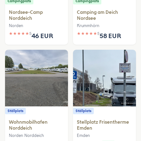
Campingplats
Campingplats
Nordsee-Camp
Camping am Deich
Norddeich
Nordsee
Norden
Krummhörn
★
★
★
★
★
5
★
★
★
★
★
5
46 EUR
58 EUR
Ställplats
Ställplats
Wohnmobilhafen
Stellplatz Frisentherme
Norddeich
Emden
Norden Norddeich
Emden