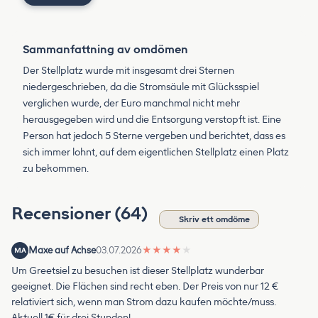
Sammanfattning av omdömen
Der Stellplatz wurde mit insgesamt drei Sternen
niedergeschrieben, da die Stromsäule mit Glücksspiel
verglichen wurde, der Euro manchmal nicht mehr
herausgegeben wird und die Entsorgung verstopft ist. Eine
Person hat jedoch 5 Sterne vergeben und berichtet, dass es
sich immer lohnt, auf dem eigentlichen Stellplatz einen Platz
zu bekommen.
Recensioner (64)
Skriv ett omdöme
Maxe auf Achse
03.07.2026
★
★
★
★
★
MA
Um Greetsiel zu besuchen ist dieser Stellplatz wunderbar
geeignet. Die Flächen sind recht eben. Der Preis von nur 12 €
relativiert sich, wenn man Strom dazu kaufen möchte/muss.
Aktuell 1€ für drei Stunden!