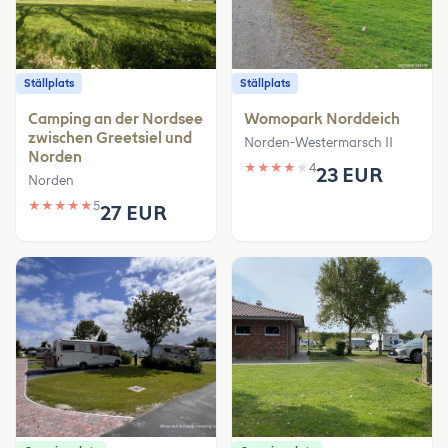
Ställplats
Ställplats
Camping an der Nordsee
Womopark Norddeich
zwischen Greetsiel und
Norden-Westermarsch II
Norden
★
★
★
★
★
4
23 EUR
Norden
★
★
★
★
★
5
27 EUR