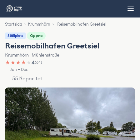
Startsida
›
Krummhörn
›
Reisemobilhafen Greetsiel
Öppna
Ställplats
Reisemobilhafen Greetsiel
Krummhörn · Mühlenstraße
★
★
★
★
★
4
(64)
Jan – Dec
55 Kapacitet