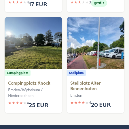
★
★
★
★
★
4
★
★
★
★
★
3
17 EUR
gratis
Campingplats
Ställplats
Campingplatz Knock
Stellplatz Alter
Binnenhafen
Emden/Wybelsum /
Emden
Niedersachsen
★
★
★
★
★
4
★
★
★
★
★
4
20 EUR
25 EUR