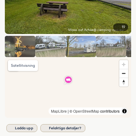
19
Satellitvisning
MapLibre
| ©
OpenStreetMap
contributors
Ladda upp
Felaktiga detaljer?