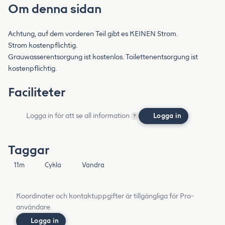
Om denna sidan
Achtung, auf dem vorderen Teil gibt es KEINEN Strom.
Strom kostenpflichtig.
Grauwasserentsorgung ist kostenlos. Toilettenentsorgung ist
kostenpflichtig.
Faciliteter
Logga in för att se all information
Logga in
?
Taggar
11m
Cykla
Vandra
Koordinater och kontaktuppgifter är tillgängliga för Pro-
användare.
Logga in