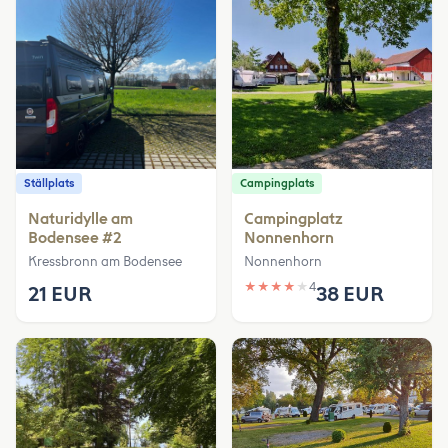
Ställplats
Campingplats
Naturidylle am
Campingplatz
Bodensee #2
Nonnenhorn
Kressbronn am Bodensee
Nonnenhorn
★
★
★
★
★
4
21 EUR
38 EUR