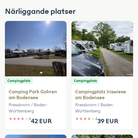
Närliggande platser
Campingplats
Campingplats
Camping Park Gohren
Campingplatz Iriswiese
am Bodensee
am Bodensee
Kressbronn / Baden-
Kressbronn / Baden-
Württemberg
Württemberg
★
★
★
★
★
4
★
★
★
★
★
4
42 EUR
39 EUR