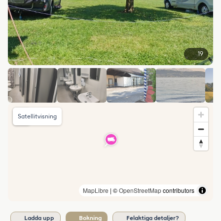
19
Satellitvisning
MapLibre
| ©
OpenStreetMap
contributors
Ladda upp
Bokning
Felaktiga detaljer?