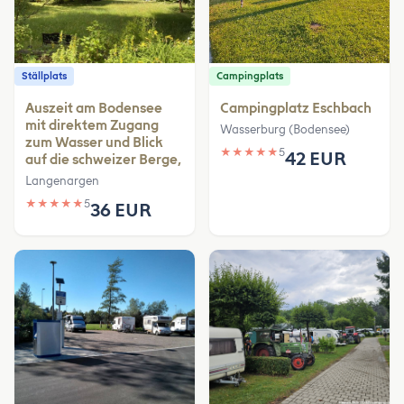
Ställplats
Campingplats
Auszeit am Bodensee
Campingplatz Eschbach
mit direktem Zugang
Wasserburg (Bodensee)
zum Wasser und Blick
★
★
★
★
★
5
42 EUR
auf die schweizer Berge,
Langenargen
★
★
★
★
★
5
36 EUR