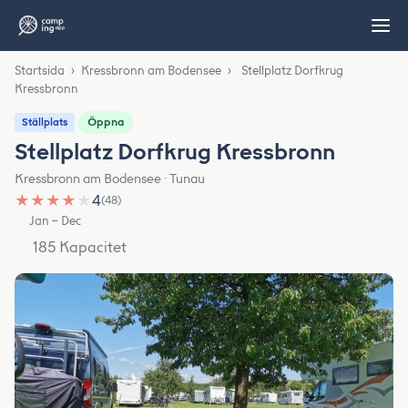
Startsida
›
Kressbronn am Bodensee
›
Stellplatz Dorfkrug
Kressbronn
Öppna
Ställplats
Stellplatz Dorfkrug Kressbronn
Kressbronn am Bodensee · Tunau
★
★
★
★
★
4
(48)
Jan – Dec
185 Kapacitet