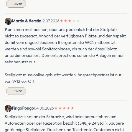
Svar
Martin & Kerstin
12.07.2026
★
★
★
★
★
Kann man mal machen, aber uns persönlich hat der Stellplatz
nicht so zugesagt. Anhand der verfügbaren Plätze und der Aspekt
damit vom angeschlossenen Biergarten die WC‘s mitbenutzt
werden sind sowohl Sanitäranlagen, als auch der Abspülplatz
unterdimensioniert. Dementsprechend sehen die Anlagen immer
sehr benutzt aus.
Stellplatz muss online gebucht werden, Ansprechpartner ist nur
von 9-12 vor Ort.
Svar
PingoPongo
04.06.2026
★
★
★
★
★
Stellplatzticket an der Schranke, wird beim herausfahren am
Automaten oder der Rezeption bezahlt (34€ je 24 Std. ). Saubere
geräumige Stellplätze. Duschen und Toiletten in Containern nicht