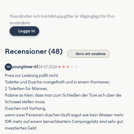
Koordinater och kontaktuppgifter är tillgängliga för Pro-
användare.
Logga in
Recensioner (48)
Skriv ett omdöme
youngtimer-61
24.07.2026
★
★
★
★
★
YO
Preis zur Leistung paßt nicht.
Toilette und Dusche mangelhaft und in einem Kontainer,
2 Toiletten für Männer,
Kabine so klein, dass man zum Schließen der Türe sich über die
Schüssel stellen muss.
Duschen mit Vorhang,
wenn zwei Personen duschen läuft sogut wie kein Wasser mehr.
10€ mehr auf einem benachbartem Campingplatz sind sehr gut
investiertes Geld