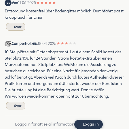
Ven
11.06.2025
★
★
★
★
★
VE
Entsorgung kostenfrei über Bodengitter möglich. Durchfahrt passt
knapp auch für Liner
Svar
Camperholix
18.04.2025
★
★
★
★
★
10 Stellplätze mit Gitter abgetrennt. Laut einem Schild kostet der
Stellplatz 15€ für 24 Stunden. Strom kostet extra über einen
Münzautomamat. Stellplatz fürs WoMo um die Ausstellung zu
besuchen ausreichend. Für eine Nacht für jemanden der wenig
Schlaf benötigt. Abends viel Krach durch lautes Aufheulen diverser
Proll-Karren und morgens um 6Uhr startet wieder der Berufslärm.
Die Ausstellung ist eine Besichtigung wert. Danke dafür.
Wir würden wiederkommen aber nicht zur Übernachtung.
Svar
Logga in för att se all information
Logga in