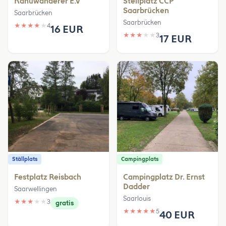
Kanuwanderer E.V
Stellplatz CCP
Saarbrücken
Saarbrücken
Saarbrücken
★
★
★
★
★
4
16 EUR
★
★
★
★
★
3
17 EUR
Ställplats
Campingplats
Festplatz Reisbach
Campingplatz Dr. Ernst
Dadder
Saarwellingen
Saarlouis
★
★
★
★
★
3
gratis
★
★
★
★
★
5
40 EUR