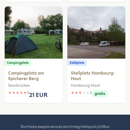
Campingplats
Ställplats
Campingplatz am
Stellplatz Hombourg-
Spicherer Berg
Haut
Saarbrücken
Hombourg-Haut
★
★
★
★
★
5
★
★
★
★
★
3
21 EUR
gratis
Startsida
reseplanerare
Listor
Integritetspolicy
Villkor