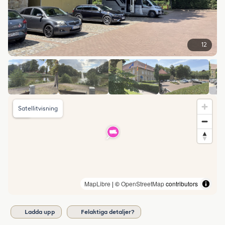
12
Satellitvisning
MapLibre
| ©
OpenStreetMap
contributors
Ladda upp
Felaktiga detaljer?