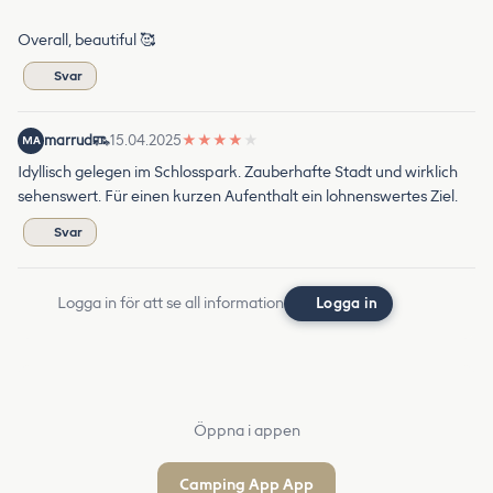
Overall, beautiful 🥰
Svar
marrud
15.04.2025
★
★
★
★
★
MA
Idyllisch gelegen im Schlosspark. Zauberhafte Stadt und wirklich
sehenswert. Für einen kurzen Aufenthalt ein lohnenswertes Ziel.
Svar
Logga in för att se all information
Logga in
Öppna i appen
Camping App App