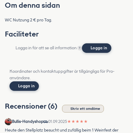
Om denna sidan
WC Nutzung 2 € pro Tag.
Faciliteter
Logga in för att se all information
Logga in
?
Koordinater och kontaktuppgifter är tillgängliga för Pro-
användare.
Logga in
Recensioner (6)
Skriv ett omdöme
Bullis-Handyshop
01.09.2025
★
★
★
★
★
Heute den Stellplatz besucht und zufällig beim 1 Weinfest der