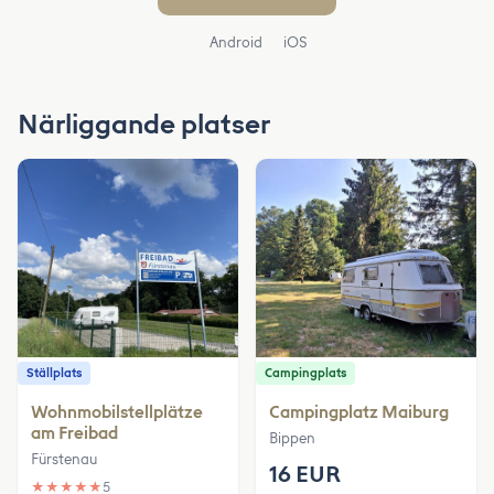
Android
iOS
Närliggande platser
Ställplats
Campingplats
Wohnmobilstellplätze
Campingplatz Maiburg
am Freibad
Bippen
Fürstenau
16 EUR
★
★
★
★
★
5