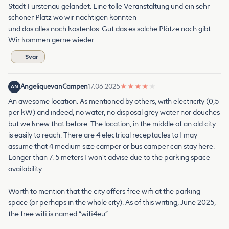
Stadt Fürstenau gelandet. Eine tolle Veranstaltung und ein sehr
schöner Platz wo wir nächtigen konnten
und das alles noch kostenlos. Gut das es solche Plätze noch gibt.
Wir kommen gerne wieder
Svar
AngeliquevanCampen
17.06.2025
★
★
★
★
★
AN
An awesome location. As mentioned by others, with electricity (0,5
per kW) and indeed, no water, no disposal grey water nor douches
but we knew that before. The location, in the middle of an old city
is easily to reach. There are 4 electrical receptacles to I may
assume that 4 medium size camper or bus camper can stay here.
Longer than 7. 5 meters I won’t advise due to the parking space
availability.
Worth to mention that the city offers free wifi at the parking
space (or perhaps in the whole city). As of this writing, June 2025,
the free wifi is named “wifi4eu”.