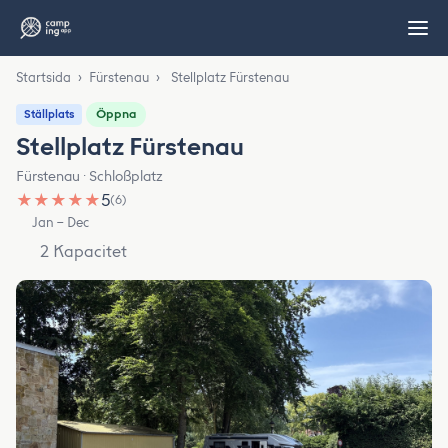
Startsida
›
Fürstenau
›
Stellplatz Fürstenau
Öppna
Ställplats
Stellplatz Fürstenau
Fürstenau · Schloßplatz
★
★
★
★
★
5
(6)
Jan – Dec
2 Kapacitet