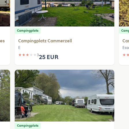
Campingplats
Camp
ges
Campingplatz Cammerzell
Ca
E
Ess
★
★
★
★
★
3
★
25 EUR
Campingplats