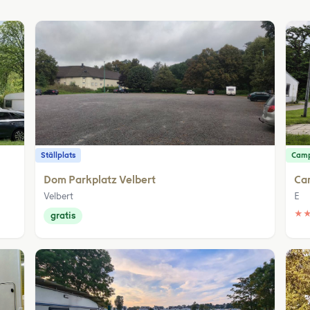
Ställplats
Camp
Dom Parkplatz Velbert
Ca
Velbert
E
★
gratis