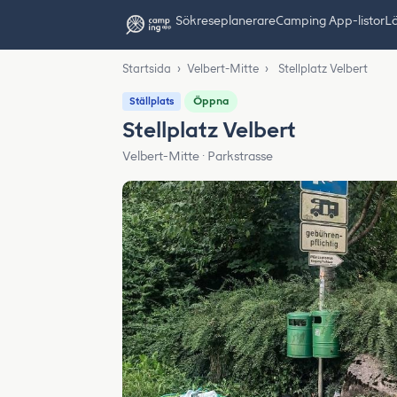
Sök
reseplanerare
Camping App-listor
Lä
Startsida
›
Velbert-Mitte
›
Stellplatz Velbert
Öppna
Ställplats
Stellplatz Velbert
Velbert-Mitte · Parkstrasse