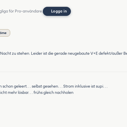
gliga för Pro-användare.
Logga in
döme
e Nacht zu stehen. Leider ist die gerade neugebaute V+E defekt/außer Be
on geleert. . . selbst gesehen. . . Strom inklusive ist supi. . .
icht mehr lösbar. . . frühs gleich nachholen