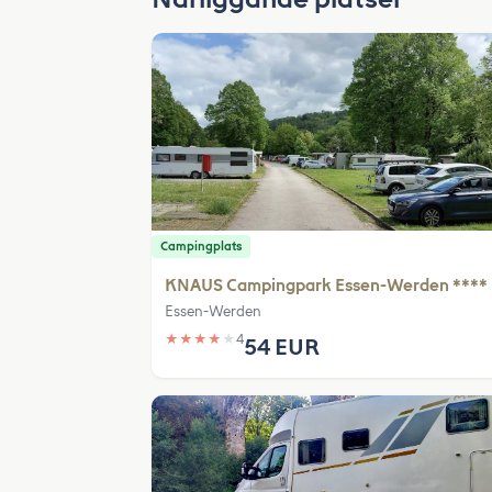
Campingplats
KNAUS Campingpark Essen-Werden ****
Essen-Werden
★
★
★
★
★
4
54 EUR