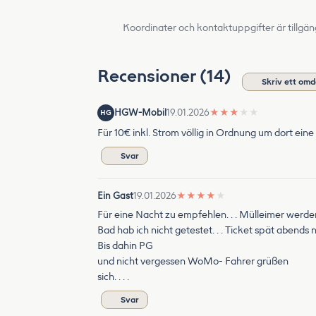
Koordinater och kontaktuppgifter är tillgän
Recensioner (14)
Skriv ett om
HGW-Mobil
19.01.2026
★
★
★
★
★
HG
Für 10€ inkl. Strom völlig in Ordnung um dort ein
Svar
Ein Gast
19.01.2026
★
★
★
★
★
Für eine Nacht zu empfehlen. . . Mülleimer werden sch
Bad hab ich nicht getestet. . . Ticket spät abends n
Bis dahin PG
und nicht vergessen WoMo- Fahrer grüßen
sich. . . .
Svar