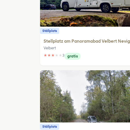
Ställplats
Stellplatz am Panoramabad Velbert Nevi
Velbert
★
★
★
★
★
3
gratis
Ställplats