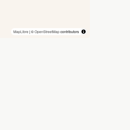
MapLibre
| ©
OpenStreetMap
contributors