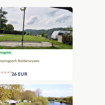
ingplats
mpingpark Baldeneysee
★
★
★
★
5
26 EUR