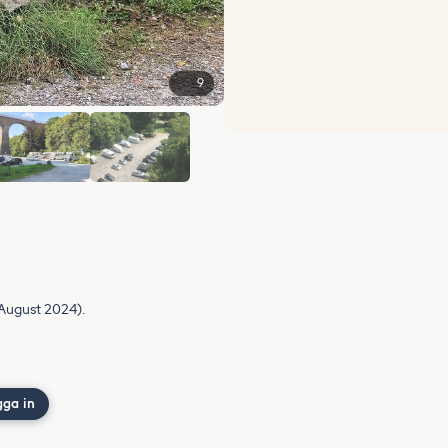
9
+3
 August 2024).
gga in