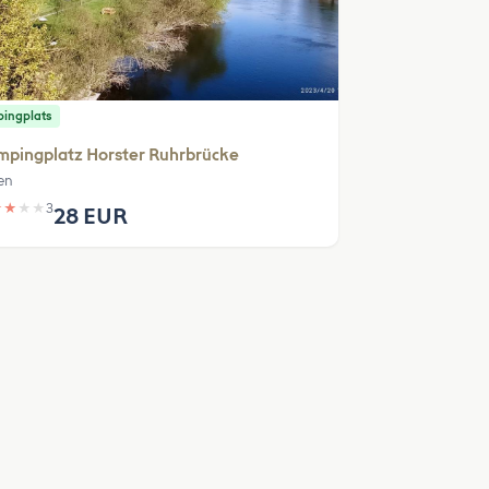
ingplats
mpingplatz Horster Ruhrbrücke
en
★
★
★
★
3
28 EUR