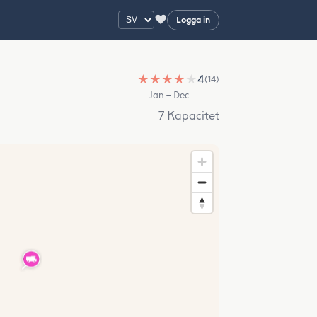
♥
Logga in
★
★
★
★
★
4
(14)
Jan – Dec
7 Kapacitet