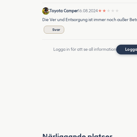
Toyota Camper
16.08.2024
★
★
★
★
★
Die Ver und Entsorgung ist immer noch außer Betri
Svar
Logga in för att se all information
Logga
Närliggande platser