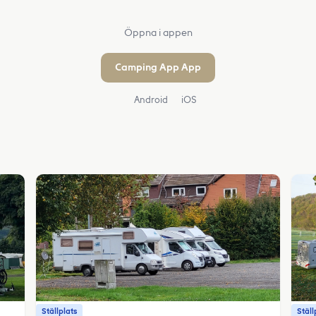
Öppna i appen
Camping App App
Android
iOS
Ställplats
Ställ