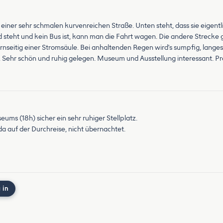
f einer sehr schmalen kurvenreichen Straße. Unten steht, dass sie eigentli
 steht und kein Bus ist, kann man die Fahrt wagen. Die andere Strecke g
Stirnseitig einer Stromsäule. Bei anhaltenden Regen wird's sumpfig, lang
 schön und ruhig gelegen. Museum und Ausstellung interessant. Preis 
ms (18h) sicher ein sehr ruhiger Stellplatz.
auf der Durchreise, nicht übernachtet.
 in