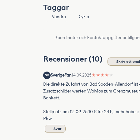
Taggar
Vandra
Cykla
Koordinater och kontaktuppgifter är tillgän
Recensioner (10)
Skriv ett om
SverigeFan
14.09.2025
★
★
★
★
★
SV
Die direkte Zufahrt von Bad Sooden-Allendorf ist
Zusatzschilder werten WoMos zum Grenzmuseum al
Bankett.
Stellplatz am 12. 09. 25 10 € für 24 h, mehr habe
Pkw.
Svar