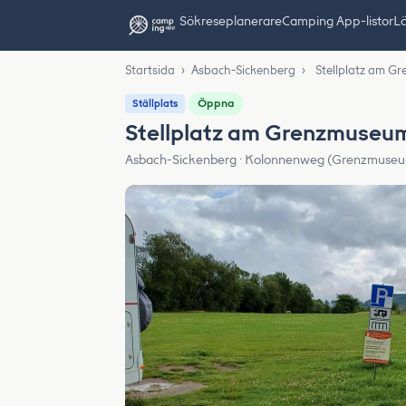
Sök
reseplanerare
Camping App-listor
Lä
Startsida
›
Asbach-Sickenberg
›
Stellplatz am G
Öppna
Ställplats
Stellplatz am Grenzmuseum
Asbach-Sickenberg · Kolonnenweg (Grenzmuseu