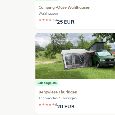
Camping -Oase Wahlhausen
Wahlhausen
★
★
★
★
★
4
25 EUR
Campingplats
Bergwiese Thüringen
Thalwenden / Thüringen
★
★
★
★
★
5
20 EUR