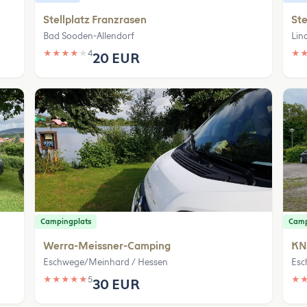
Stellplatz Franzrasen
Ste
Bad Sooden-Allendorf
Lin
★
★
★
★
★
4
★
20 EUR
Campingplats
Camp
Werra-Meissner-Camping
KN
Eschwege/Meinhard / Hessen
Esc
★
★
★
★
★
5
★
30 EUR