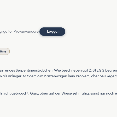
gliga för Pro-användare.
Logga in
döme
 ein enges Serpentinensträßchen. Wie beschrieben auf 2. 8t zGG begrenzt
s Anlieger. Mit dem 6 m Kastenwagen kein Problem, aber bei Gegenver
 ich nicht gebraucht. Ganz oben auf der Wiese sehr ruhig, sonst nur noch