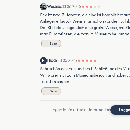
Westi
03.06.2025
★
★
★
★
★
Es gibt zwei Zufahrten, die eine ist kompliziert au
Anlieger erlaubt). Wenn man schon vor dem Schild
Der Stellplatz, eigentlich eine große Wiese, mit 
man Euromünzen, die man im Museum bekommt. Sehr
Svar
Hickel
28.05.2025
★
★
★
★
★
HI
Sehr schön gelegen und nach Schließung des Museu
Wir waren nur zum Museumsbesuch und haben, da 
Toiletten sauber!
Svar
Logga in för att se all information
Logga