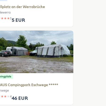
llplatz an der Werrabrücke
dewerra
★
★
★
★
5
5 EUR
ingplats
AUS Campingpark Eschwege *****
hwege
★
★
★
★
4
46 EUR