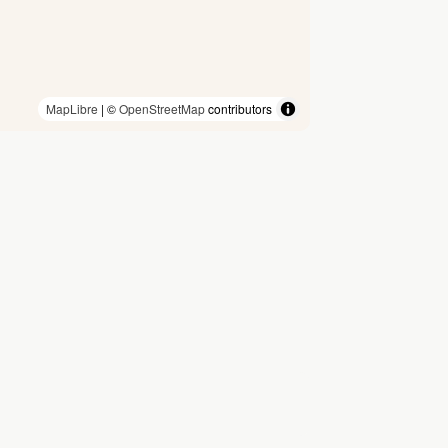
MapLibre
| ©
OpenStreetMap
contributors