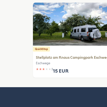
QuickStop
Stellplatz am Knaus Campingpark Eschw
Eschwege
★
★
★
★
★
3
15 EUR