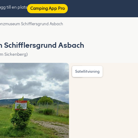
gg till en plats
Camping App Pro
renzmuseum Schifflersgrund Asbach
 Schifflersgrund Asbach
m Sickenberg)
Satellitvisning