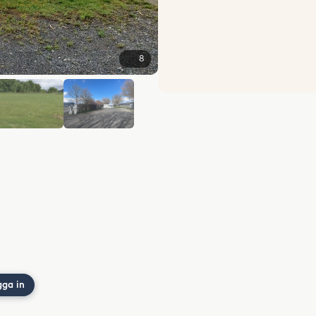
8
+2
gga in