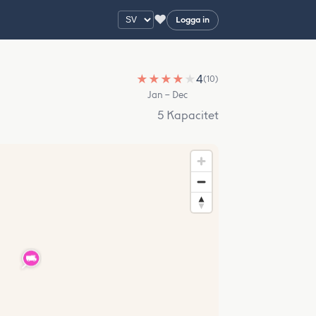
♥
Logga in
★
★
★
★
★
4
(10)
Jan – Dec
5 Kapacitet