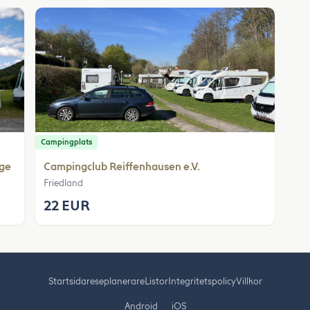
Campingplats
ege
Campingclub Reiffenhausen e.V.
Friedland
22 EUR
Startsida
reseplanerare
Listor
Integritetspolicy
Villkor
Android
iOS