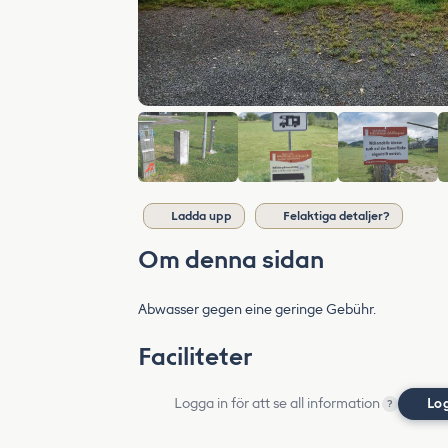
Ladda upp
Felaktiga detaljer?
Om denna sidan
Abwasser gegen eine geringe Gebühr.
Faciliteter
Logga in för att se all information
Lo
?