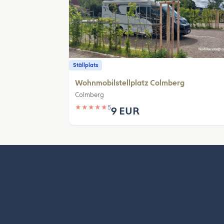
Ställplats
Wohnmobilstellplatz Colmberg
Colmberg
★
★
★
★
★
5
9 EUR