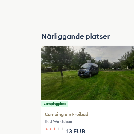
Närliggande platser
Campingplats
Camping am Freibad
Bad Windsheim
★
★
★
★
★
3
13 EUR