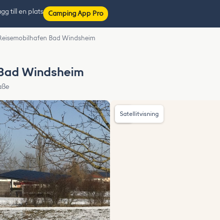
gg till en plats
Camping App Pro
Reisemobilhafen Bad Windsheim
 Bad Windsheim
aße
Satellitvisning