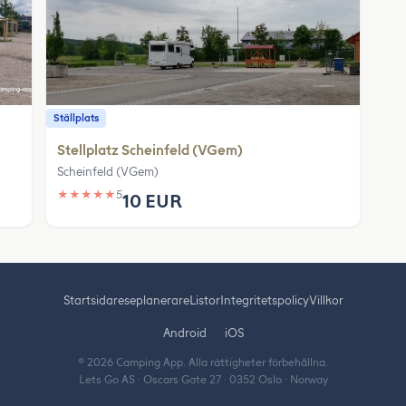
Ställplats
Stellplatz Scheinfeld (VGem)
Scheinfeld (VGem)
★
★
★
★
★
5
10 EUR
Startsida
reseplanerare
Listor
Integritetspolicy
Villkor
Android
iOS
© 2026 Camping App. Alla rättigheter förbehållna.
Lets Go AS · Oscars Gate 27 · 0352 Oslo · Norway