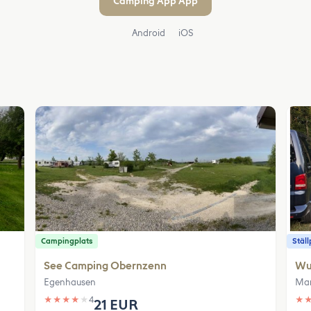
Camping App App
Android
iOS
Campingplats
Ställ
See Camping Obernzenn
Wu
Egenhausen
Mar
★
★
★
★
★
4
★
21 EUR