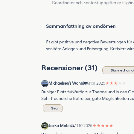
Koordinater och kontaktuppgifter är tillgän
Sammanfattning av omdömen
Es gibt positive und negative Bewertungen für
sanitäre Anlagen und Entsorgung. Kritisiert wi
Recensioner (31)
Skriv ett om
Michaelsen‘s Wohni
11.11.2025
★
★
★
★
★
Ruhiger Platz fußläufig zur Therme und in den Or
Sehr freundliche Betreiber, gute Möglichkeiten zu
Svar
Jacko Mobil
11.10.2025
★
★
★
★
★