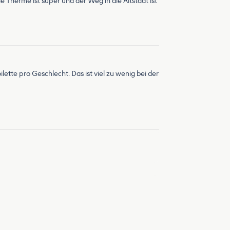
 Therme ist super und der Weg in die Altstadt ist
oilette pro Geschlecht. Das ist viel zu wenig bei der