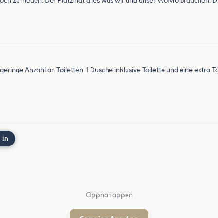
ch zufrieden. Der Platz hat alles was wir und unser WoMo brauchen. Die
e geringe Anzahl an Toiletten. 1 Dusche inklusive Toilette und eine extra T
 in
Öppna i appen