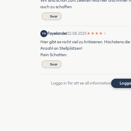
Wir sind schon zum zweiten Mal hier und immer no
auch zu schaffen.
Svar
Fayelander
22.08.2025
★
★
★
★
★
FA
Hier gibt es nicht viel zu kritisieren. Höchstens di
Anzahl an Stellplätzen!
Kein Schatten.
Svar
Logga in för att se all information
Logga