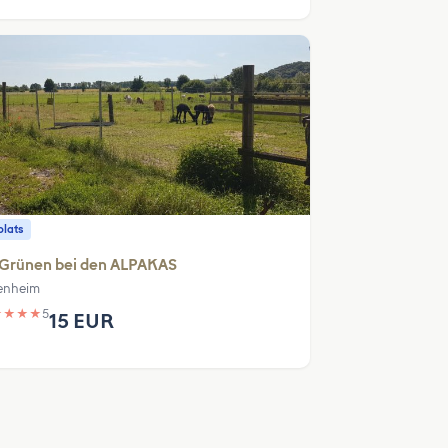
plats
 Grünen bei den ALPAKAS
enheim
★
★
★
★
5
15 EUR