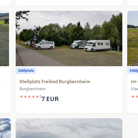
Ställplats
Ställ
m
Stellplatz Freibad Burgbernheim
Im
Burgbernheim
Uls
★
★
★
★
★
5
★
7 EUR