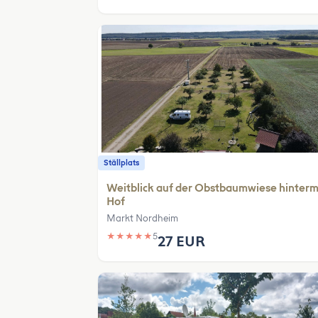
Ställplats
Weitblick auf der Obstbaumwiese hinter
Hof
Markt Nordheim
★
★
★
★
★
5
27 EUR