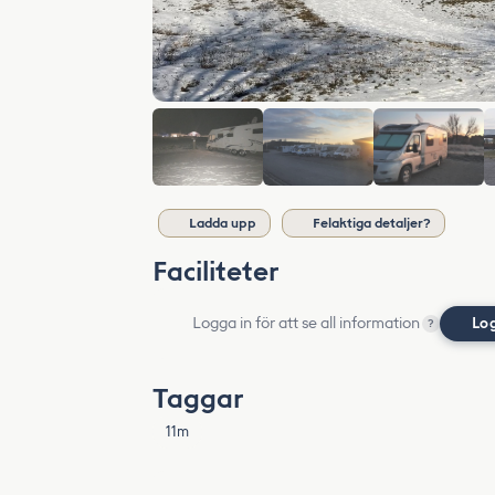
Ladda upp
Felaktiga detaljer?
Faciliteter
Logga in för att se all information
Lo
?
Taggar
11m