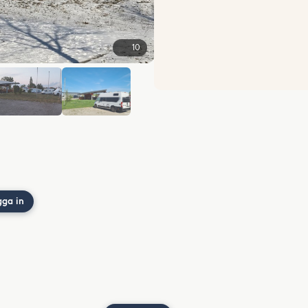
10
+4
gga in