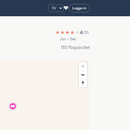
♥
Logga in
★
★
★
★
★
4
(31)
Jan – Dec
110 Kapacitet