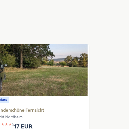
plats
nderschöne Fernsicht
kt Nordheim
★
★
★
★
5
17 EUR