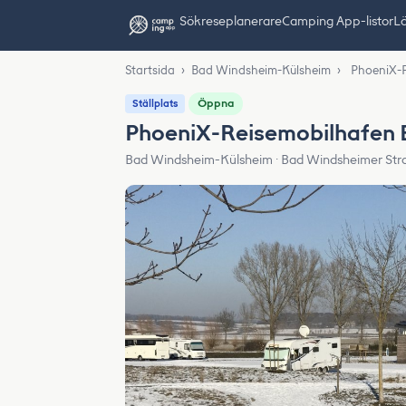
Sök
reseplanerare
Camping App-listor
Lä
Startsida
›
Bad Windsheim-Külsheim
›
PhoeniX-
Öppna
Ställplats
PhoeniX-Reisemobilhafen
Bad Windsheim-Külsheim · Bad Windsheimer Str