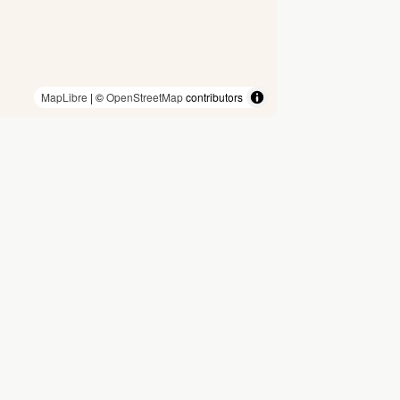
MapLibre
| ©
OpenStreetMap
contributors