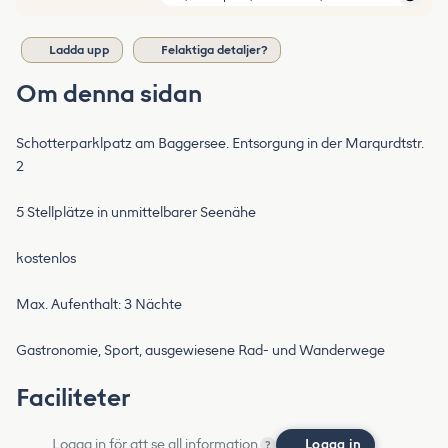
Ladda upp
Felaktiga detaljer?
Om denna sidan
Schotterparklpatz am Baggersee. Entsorgung in der Marqurdtstr.
2
5 Stellplätze in unmittelbarer Seenähe
kostenlos
Max. Aufenthalt: 3 Nächte
Gastronomie, Sport, ausgewiesene Rad- und Wanderwege
Faciliteter
Logga in för att se all information
Logga in
?