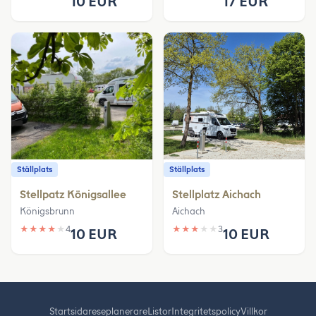
10 EUR
17 EUR
Ställplats
Ställplats
Stellpatz Königsallee
Stellplatz Aichach
Königsbrunn
Aichach
★
★
★
★
★
4
★
★
★
★
★
3
10 EUR
10 EUR
Startsida
reseplanerare
Listor
Integritetspolicy
Villkor