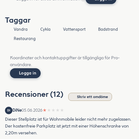
Taggar
Vandra
Cykla
Vattensport
Badstrand
Restaurang
Koordinater och kontaktuppgifter är tillgängliga för Pro-
användare.
Logga in
Recensioner (12)
Skriv ett omdöme
DiNe
05.06.2026
★
★
★
★
★
DI
Dieser Stellplatz ist für Wohnmobile leider nicht mehr zugelassen.
Der kostenfreie Parkplatz ist jetzt mit einer Höhenschranke von
2,20m versehen.