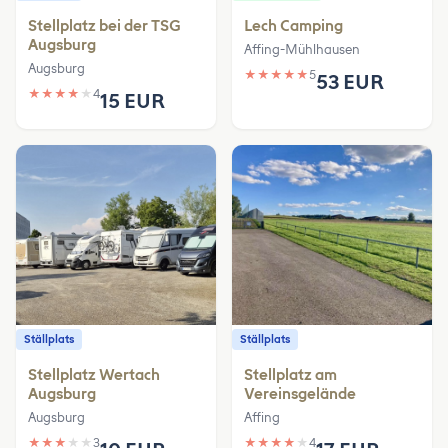
Stellplatz bei der TSG
Lech Camping
Augsburg
Affing-Mühlhausen
Augsburg
★
★
★
★
★
5
53 EUR
★
★
★
★
★
4
15 EUR
Ställplats
Ställplats
Stellplatz Wertach
Stellplatz am
Augsburg
Vereinsgelände
Augsburg
Affing
★
★
★
★
★
3
★
★
★
★
★
4