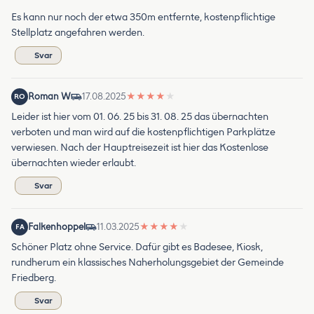
Es kann nur noch der etwa 350m entfernte, kostenpflichtige
Stellplatz angefahren werden.
Svar
Roman W
17.08.2025
★
★
★
★
★
RO
Leider ist hier vom 01. 06. 25 bis 31. 08. 25 das übernachten
verboten und man wird auf die kostenpflichtigen Parkplätze
verwiesen. Nach der Hauptreisezeit ist hier das Kostenlose
übernachten wieder erlaubt.
Svar
Falkenhoppel
11.03.2025
★
★
★
★
★
FA
Schöner Platz ohne Service. Dafür gibt es Badesee, Kiosk,
rundherum ein klassisches Naherholungsgebiet der Gemeinde
Friedberg.
Svar