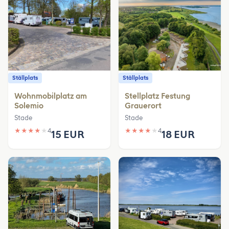
Ställplats
Ställplats
Wohnmobilplatz am
Stellplatz Festung
Solemio
Grauerort
Stade
Stade
★
★
★
★
★
4
★
★
★
★
★
4
15 EUR
18 EUR