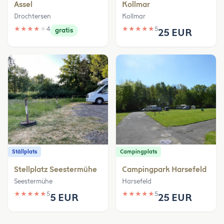
Assel
Kollmar
Drochtersen
Kollmar
★
★
★
★
★
4
★
★
★
★
★
5
gratis
25 EUR
Ställplats
Campingplats
Stellplatz Seestermühe
Campingpark Harsefeld
Seestermühe
Harsefeld
★
★
★
★
★
5
★
★
★
★
★
5
5 EUR
25 EUR