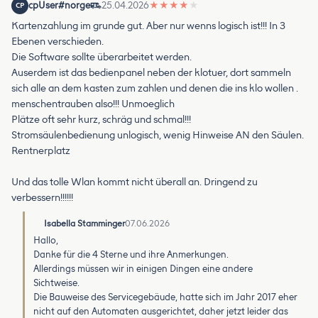
cpUser#norge
25.04.2026
★
★
★
★
★
CP
Kartenzahlung im grunde gut. Aber nur wenns logisch ist!!! In 3
Ebenen verschieden.
Die Software sollte überarbeitet werden.
Auserdem ist das bedienpanel neben der klotuer, dort sammeln
sich alle an dem kasten zum zahlen und denen die ins klo wollen .
menschentrauben also!!! Unmoeglich
Plätze oft sehr kurz, schräg und schmal!!!
Stromsäulenbedienung unlogisch, wenig Hinweise AN den Säulen.
Rentnerplatz
Und das tolle Wlan kommt nicht überall an. Dringend zu
verbessern!!!!!!
Isabella Stamminger
07.06.2026
Hallo,
Danke für die 4 Sterne und ihre Anmerkungen.
Allerdings müssen wir in einigen Dingen eine andere
Sichtweise.
Die Bauweise des Servicegebäude, hatte sich im Jahr 2017 eher
nicht auf den Automaten ausgerichtet, daher jetzt leider das