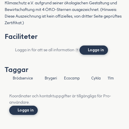
Klimaschutz e.V. aufgrund seiner ökologischen Gestaltung und
Bewirtschaftung mit 4 ÖKO-Sternen ausgezeichnet. (Hinweis:
Diese Auszeichnung ist kein offizielles, von dritter Seite geprüftes
Zertifikat.)
Faciliteter
Logga in för att se all information
Logga in
?
Taggar
Brödservice
Brygeri
Ecocamp
Cykla
11m
Koordinater och kontaktuppgifter är tillgängliga för Pro-
användare.
Logga in