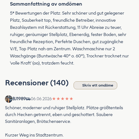
Sammanfattning av omdömen
5* Bewertungen der Platz: Sehr schöner und gut gelegener
Platz, Sauberkeit top, freundliche Betreiber, innovative
Bezahlsystem mit Rückerstattung, 11 Uhr Abreise zu teuer,
ruhiger, geräumiger Stellplatz, Ebenerdig, fester Boden, sehr
freundliche Rezeption, Perfekte Duschen, gut zugängliche
V/E, Top Platz nah am Zentrum. Waschmaschine nur 2
Waschgänge (Buntwäsche 40° o. 60°), Trockner trocknet nur
'volle Kraft' (oo), trotzdem feucht.
Recensioner (140)
Skriv ett omdöme
BJ1989
06.06.2026
★
★
★
★
★
Schöner, moderner und ruhiger Stellplatz. Plätze größtenteils
durch Hecken getrennt, eben und geschottert. Saubere
Sanitäranlagen, Brötschenservice.
Kurzer Weg ins Stadtzentrum.