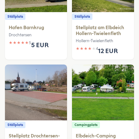
Ställplats
Ställplats
Hafen Barnkrug
Stellplatz am Elbdeich
Hollern-Twielenfleth
Drochtersen
Hollern-Twielenfleth
★
★
★
★
★
5
5 EUR
★
★
★
★
★
4
12 EUR
Ställplats
Campingplats
Stellplatz Drochtersen-
Elbdeich-Camping