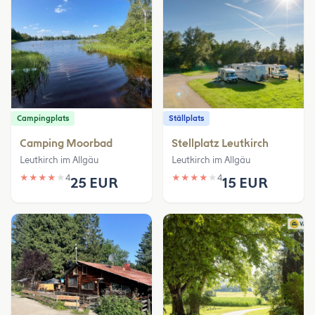
Campingplats
Ställplats
Camping Moorbad
Stellplatz Leutkirch
Leutkirch im Allgäu
Leutkirch im Allgäu
★
★
★
★
★
4
★
★
★
★
★
4
25 EUR
15 EUR