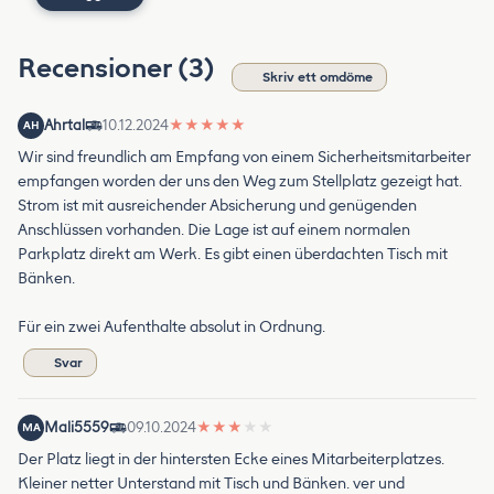
Recensioner (3)
Skriv ett omdöme
Ahrtal
10.12.2024
★
★
★
★
★
AH
Wir sind freundlich am Empfang von einem Sicherheitsmitarbeiter
empfangen worden der uns den Weg zum Stellplatz gezeigt hat.
Strom ist mit ausreichender Absicherung und genügenden
Anschlüssen vorhanden. Die Lage ist auf einem normalen
Parkplatz direkt am Werk. Es gibt einen überdachten Tisch mit
Bänken.
Für ein zwei Aufenthalte absolut in Ordnung.
Svar
Mali5559
09.10.2024
★
★
★
★
★
MA
Der Platz liegt in der hintersten Ecke eines Mitarbeiterplatzes.
Kleiner netter Unterstand mit Tisch und Bänken. ver und