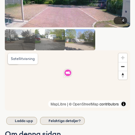
4
Satellitvisning
MapLibre
| ©
OpenStreetMap
contributors
Ladda upp
Felaktiga detaljer?
Om denna sidan