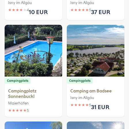
Isny im Allgäu
Isny im Allgäu
★
★
★
★
★
4
★
★
★
★
★
5
10 EUR
37 EUR
Campingplats
Campingplats
Campingplatz
Camping am Badsee
Sonnenbuckl
Isny im Allgäu
Maierhöfen
★
★
★
★
★
5
31 EUR
★
★
★
★
★
5