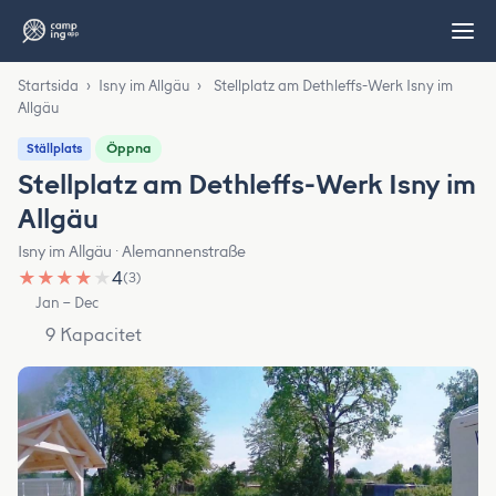
Startsida
›
Isny im Allgäu
›
Stellplatz am Dethleffs-Werk Isny im
Allgäu
Öppna
Ställplats
Stellplatz am Dethleffs-Werk Isny im
Allgäu
Isny im Allgäu · Alemannenstraße
★
★
★
★
★
4
(3)
Jan – Dec
9 Kapacitet