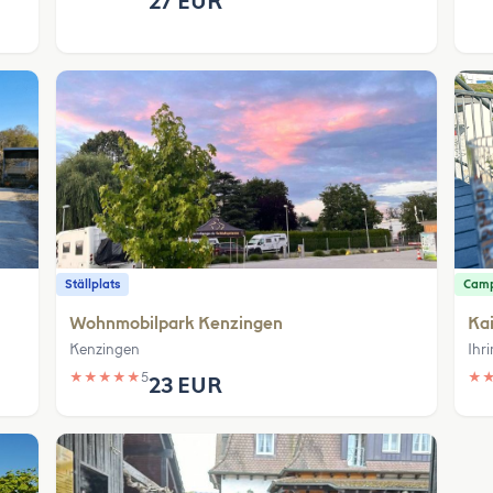
27 EUR
Ställplats
Camp
Wohnmobilpark Kenzingen
Kai
Kenzingen
Ihr
★
★
★
★
★
5
★
23 EUR