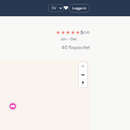
♥
Logga in
★
★
★
★
★
5
(24)
Jan – Dec
40 Kapacitet