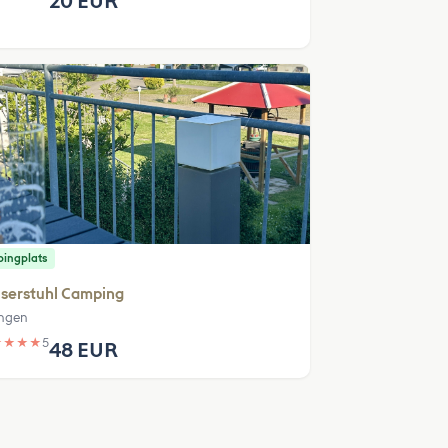
20 EUR
ingplats
serstuhl Camping
ingen
★
★
★
★
5
48 EUR