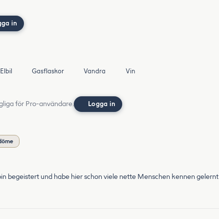
gga in
Elbil
Gasflaskor
Vandra
Vin
gliga för Pro-användare.
Logga in
mdöme
 bin begeistert und habe hier schon viele nette Menschen kennen gelernt