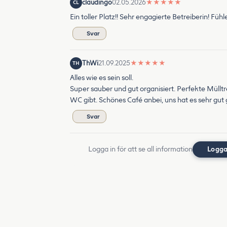
claudingo
02.05.2026
★
★
★
★
★
CL
Ein toller Platz!! Sehr engagierte Betreiberin! Fü
Svar
ThWi
21.09.2025
★
★
★
★
★
TH
Alles wie es sein soll.
Super sauber und gut organisiert. Perfekte Müllt
WC gibt. Schönes Café anbei, uns hat es sehr gut 
Svar
Logga in för att se all information
Logga