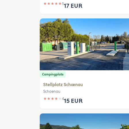
★
★
★
★
★
5
17 EUR
Campingplats
Stellplatz Schœnau
Schoenau
★
★
★
★
★
4
15 EUR