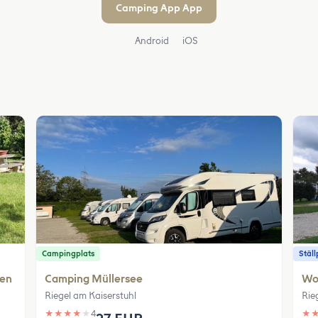
Camping App App
Android
iOS
Campingplats
Ställ
gen
Camping Müllersee
Woh
Riegel am Kaiserstuhl
Rie
★
★
★
★
★
4
★