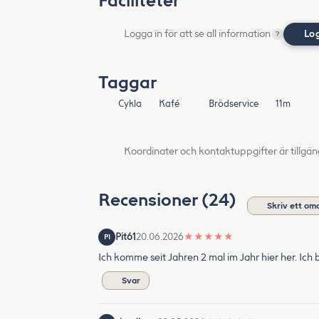
Faciliteter
Logga in för att se all information
Lo
?
Taggar
Cykla
Kafé
Brödservice
11m
Koordinater och kontaktuppgifter är tillgän
Recensioner (24)
Skriv ett o
Pit61
20.06.2026
★
★
★
★
★
PI
Ich komme seit Jahren 2 mal im Jahr hier her. Ich
Svar