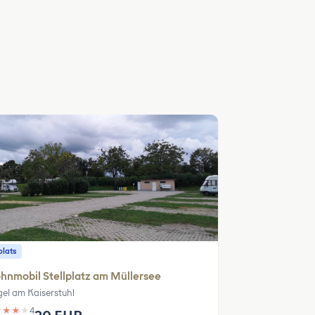
plats
nmobil Stellplatz am Müllersee
gel am Kaiserstuhl
★
★
★
★
4