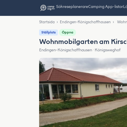
Sök
reseplanerare
Camping App-listor
Lä
Startsida
›
Endingen-Königschaffhausen
›
Wohnm
Öppna
Ställplats
Wohnmobilgarten am Kirsc
Endingen-Königschaffhausen · Königsweghof