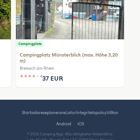
Campingplats
Campingplatz Münsterblick (max. Höhe 3,20
m)
Breisach am Rhein
★
★
★
★
★
4
37 EUR
Startsida
reseplanerare
Listor
Integritetspolicy
Villkor
Android
iOS
© 2026 Camping App. Alla rättigheter förbehållna.