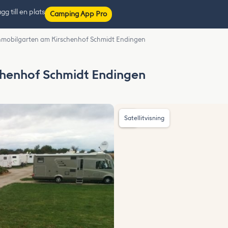
gg till en plats
Camping App Pro
obilgarten am Kirschenhof Schmidt Endingen
henhof Schmidt Endingen
Satellitvisning