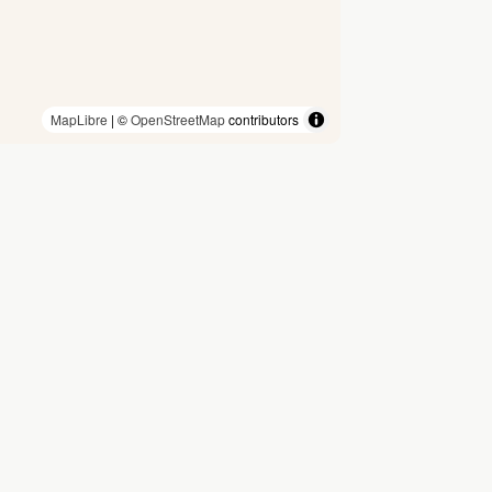
MapLibre
| ©
OpenStreetMap
contributors