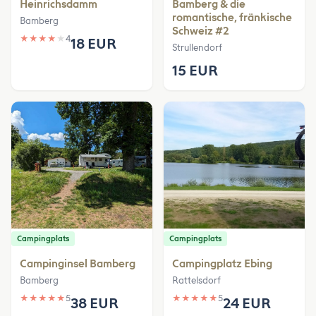
Heinrichsdamm
Bamberg & die
romantische, fränkische
Bamberg
Schweiz #2
★
★
★
★
★
4
18 EUR
Strullendorf
15 EUR
Campingplats
Campingplats
Campinginsel Bamberg
Campingplatz Ebing
Bamberg
Rattelsdorf
★
★
★
★
★
5
★
★
★
★
★
5
38 EUR
24 EUR