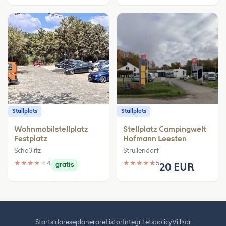
Ställplats
Ställplats
Wohnmobilstellplatz
Stellplatz Campingwelt
Festplatz
Hofmann Leesten
Scheßlitz
Strullendorf
★
★
★
★
★
4
★
★
★
★
★
5
gratis
20 EUR
Startsida
reseplanerare
Listor
Integritetspolicy
Villkor