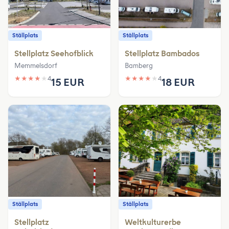
Ställplats
Ställplats
Stellplatz Seehofblick
Stellplatz Bambados
Memmelsdorf
Bamberg
★
★
★
★
★
4
★
★
★
★
★
4
15 EUR
18 EUR
Ställplats
Ställplats
Stellplatz
Weltkulturerbe