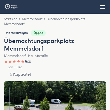
Startsida
›
Memmelsdorf
›
Übernachtungsparkplatz
Memmelsdorf
Öppna
Vid restaurangen
Übernachtungsparkplatz
Memmelsdorf
Memmelsdorf · Hauptstraße
★
★
★
★
★
5
(2)
Jan – Dec
6 Kapacitet