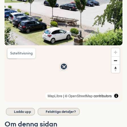
Satellitvisning
MapLibre
| ©
OpenStreetMap
contributors
Ladda upp
Felaktiga detaljer?
Om denna sidan