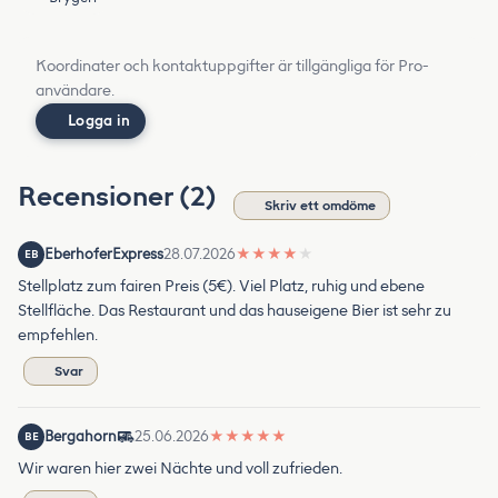
Koordinater och kontaktuppgifter är tillgängliga för Pro-
användare.
Logga in
Recensioner (2)
Skriv ett omdöme
EberhoferExpress
28.07.2026
★
★
★
★
★
EB
Stellplatz zum fairen Preis (5€). Viel Platz, ruhig und ebene
Stellfläche. Das Restaurant und das hauseigene Bier ist sehr zu
empfehlen.
Svar
Bergahorn
25.06.2026
★
★
★
★
★
BE
Wir waren hier zwei Nächte und voll zufrieden.