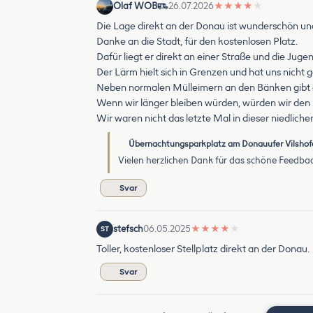
Olaf WOB
26.07.2026
★
★
★
★
★
Die Lage direkt an der Donau ist wunderschön und 
Danke an die Stadt, für den kostenlosen Platz.
Dafür liegt er direkt an einer Straße und die J
Der Lärm hielt sich in Grenzen und hat uns nicht g
Neben normalen Mülleimern an den Bänken gibt e
Wenn wir länger bleiben würden, würden wir den 
Wir waren nicht das letzte Mal in dieser niedliche
Übernachtungsparkplatz am Donauufer Vilshof
Vielen herzlichen Dank für das schöne Feedbac
Svar
stefsch
06.05.2025
★
★
★
★
★
ST
Toller, kostenloser Stellplatz direkt an der Donau.
Svar