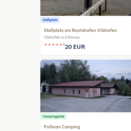
Ställplats
Stellplatz am Bootshafen Vilshofen
Vilshofen a.d.Donau
★
★
★
★
★
5
20 EUR
Campingplats
Pullman Camping