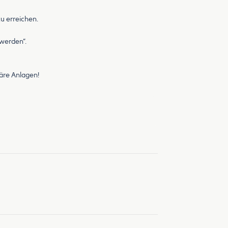
u erreichen.
 werden“.
äre Anlagen!