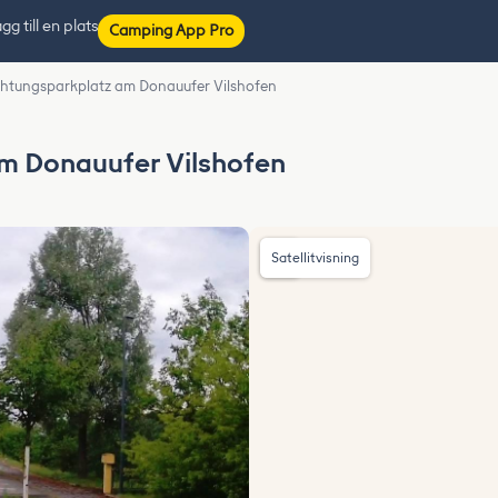
gg till en plats
Camping App Pro
htungsparkplatz am Donauufer Vilshofen
m Donauufer Vilshofen
Satellitvisning