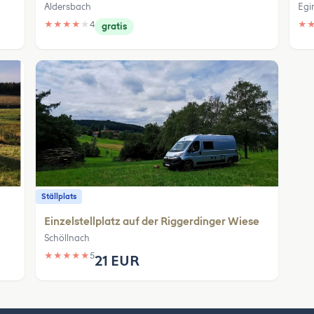
Aldersbach
Egi
★
★
★
★
★
4
★
gratis
Ställplats
Einzelstellplatz auf der Riggerdinger Wiese
Schöllnach
★
★
★
★
★
5
21 EUR