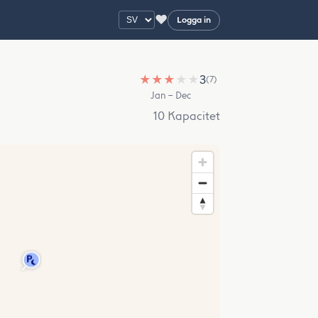
♥
Logga in
★
★
★
★
★
3
(7)
Jan – Dec
10 Kapacitet