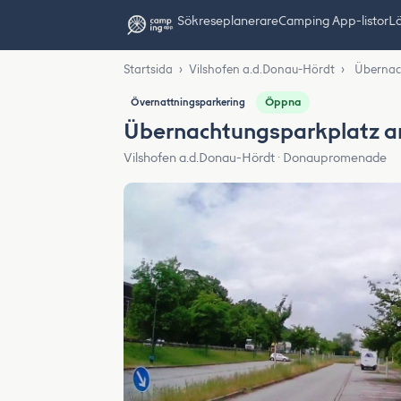
Sök
reseplanerare
Camping App-listor
Lä
Startsida
›
Vilshofen a.d.Donau-Hördt
›
Übernac
Öppna
Övernattningsparkering
Übernachtungsparkplatz a
Vilshofen a.d.Donau-Hördt · Donaupromenade