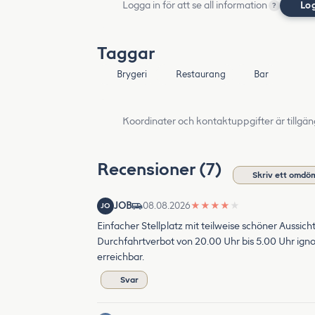
Logga in för att se all information
Lo
?
Taggar
Brygeri
Restaurang
Bar
Koordinater och kontaktuppgifter är tillgän
Recensioner (7)
Skriv ett omdö
JOB
08.08.2026
★
★
★
★
★
JO
Einfacher Stellplatz mit teilweise schöner Aussich
Durchfahrtverbot von 20.00 Uhr bis 5.00 Uhr ignor
erreichbar.
Svar