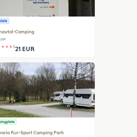
plats
nautal-Camping
zer
★
★
★
★
5
21 EUR
ingplats
aria Kur-Sport Camping Park