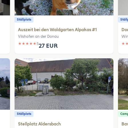
Ställplats
Ställ
Auszeit bei den Waldgarten Alpakas #1
Do
Vilshofen an der Donau
Win
★
★
★
★
★
5
★
27 EUR
Ställplats
Camp
Stellplatz Aldersbach
Bav