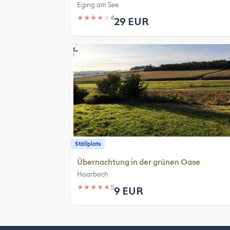
Eging am See
★
★
★
★
★
4
29 EUR
Ställplats
Übernachtung in der grünen Oase
Haarbach
★
★
★
★
★
5
9 EUR