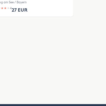
ng am See / Bayern
★
★
★
★
4
27 EUR