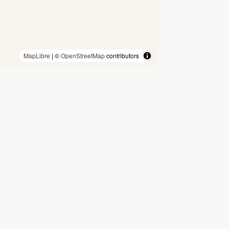
MapLibre
| ©
OpenStreetMap
contributors