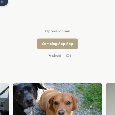
 in
Öppna i appen
Camping App App
Android
iOS