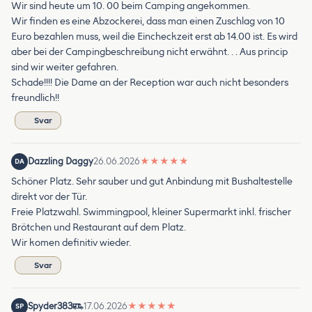
Wir sind heute um 10. 00 beim Camping angekommen.
Wir finden es eine Abzockerei, dass man einen Zuschlag von 10
Euro bezahlen muss, weil die Eincheckzeit erst ab 14.00 ist. Es wird
aber bei der Campingbeschreibung nicht erwähnt. . . Aus princip
sind wir weiter gefahren.
Schade!!!! Die Dame an der Reception war auch nicht besonders
freundlich!!
Svar
Dazzling Daggy
26.06.2026
★
★
★
★
★
DA
Schöner Platz. Sehr sauber und gut Anbindung mit Bushaltestelle
direkt vor der Tür.
Freie Platzwahl. Swimmingpool, kleiner Supermarkt inkl. frischer
Brötchen und Restaurant auf dem Platz.
Wir komen definitiv wieder.
Svar
Spyder383
17.06.2026
★
★
★
★
★
SP