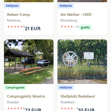
Ställplats
Ställplats
Raben-Camp
Am Weiher - CMD
Rabenau
Moritzburg
★
★
★
★
★
5
★
★
★
★
★
4
21 EUR
gratis
Campingplats
Ställplats
Campingplatz Wostra
Stellplatz Radebeul
Dresden
Radebeul
★
★
★
★
★
5
★
★
★
★
★
4
23 EUR
10 EUR