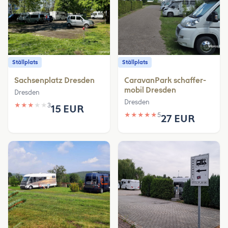
Ställplats
Ställplats
Sachsenplatz Dresden
CaravanPark schaffer-
mobil Dresden
Dresden
Dresden
★
★
★
★
★
3
15 EUR
★
★
★
★
★
5
27 EUR