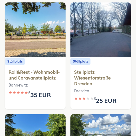
Ställplats
Ställplats
Roll&Rest - Wohnmobil-
Stellplatz
und Caravanstellplatz
Wiesentorstraße
Dresden
Bannewitz
Dresden
★
★
★
★
★
5
35 EUR
★
★
★
★
★
3
25 EUR