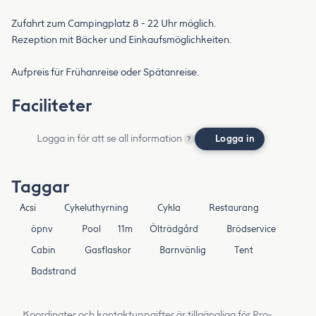
Zufahrt zum Campingplatz 8 - 22 Uhr möglich.
Rezeption mit Bäcker und Einkaufsmöglichkeiten.
Aufpreis für Frühanreise oder Spätanreise.
Faciliteter
Logga in för att se all information
Logga in
?
Taggar
Acsi
Cykeluthyrning
Cykla
Restaurang
öpnv
Pool
11m
Ölträdgård
Brödservice
Cabin
Gasflaskor
Barnvänlig
Tent
Badstrand
Koordinater och kontaktuppgifter är tillgängliga för Pro-