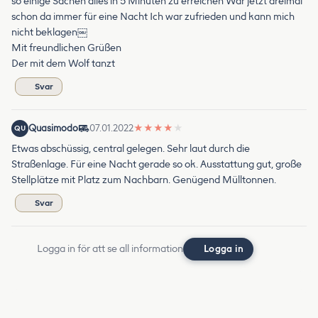
so einige Sachen alles in 5 Minuten zu erreichen War jetzt dreimal
schon da immer für eine Nacht Ich war zufrieden und kann mich
nicht beklagen￼
Mit freundlichen Grüßen
Der mit dem Wolf tanzt
Svar
Quasimodo
07.01.2022
★
★
★
★
★
QU
Etwas abschüssig, central gelegen. Sehr laut durch die
Straßenlage. Für eine Nacht gerade so ok. Ausstattung gut, große
Stellplätze mit Platz zum Nachbarn. Genügend Mülltonnen.
Svar
Logga in för att se all information
Logga in