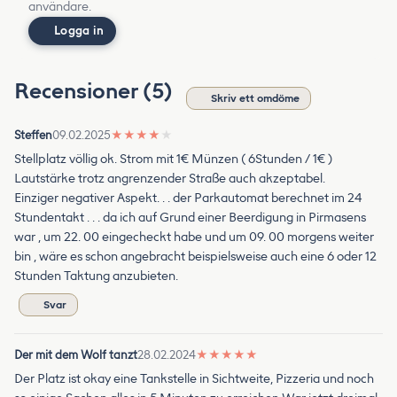
användare.
Logga in
Recensioner (5)
Skriv ett omdöme
Steffen
09.02.2025
★
★
★
★
★
Stellplatz völlig ok. Strom mit 1€ Münzen ( 6Stunden / 1€ )
Lautstärke trotz angrenzender Straße auch akzeptabel.
Einziger negativer Aspekt. . . der Parkautomat berechnet im 24
Stundentakt . . . da ich auf Grund einer Beerdigung in Pirmasens
war , um 22. 00 eingecheckt habe und um 09. 00 morgens weiter
bin , wäre es schon angebracht beispielsweise auch eine 6 oder 12
Stunden Taktung anzubieten.
Svar
Der mit dem Wolf tanzt
28.02.2024
★
★
★
★
★
Der Platz ist okay eine Tankstelle in Sichtweite, Pizzeria und noch