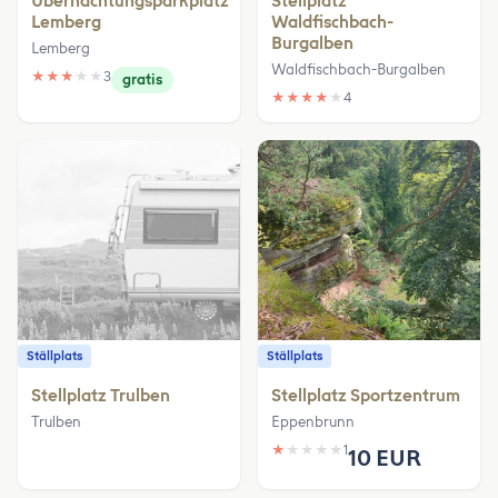
Übernachtungsparkplatz
Stellplatz
Lemberg
Waldfischbach-
Burgalben
Lemberg
Waldfischbach-Burgalben
★
★
★
★
★
3
gratis
★
★
★
★
★
4
Ställplats
Ställplats
Stellplatz Trulben
Stellplatz Sportzentrum
Trulben
Eppenbrunn
★
★
★
★
★
1
10 EUR