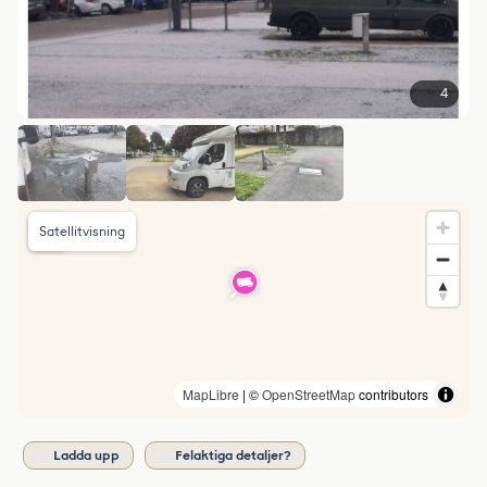
4
Satellitvisning
MapLibre
| ©
OpenStreetMap
contributors
Ladda upp
Felaktiga detaljer?