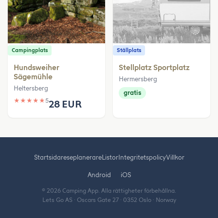
Campingplats
Ställplats
Hundsweiher
Stellplatz Sportplatz
Sägemühle
Hermersberg
Heltersberg
gratis
★
★
★
★
★
5
28 EUR
Startsida
reseplanerare
Listor
Integritetspolicy
Villkor
Android
iOS
© 2026 Camping App. Alla rättigheter förbehållna.
Lets Go AS · Oscars Gate 27 · 0352 Oslo · Norway