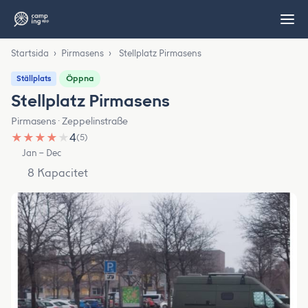
Startsida
›
Pirmasens
›
Stellplatz Pirmasens
Öppna
Ställplats
Stellplatz Pirmasens
Pirmasens · Zeppelinstraße
★
★
★
★
★
4
(5)
Jan – Dec
8 Kapacitet