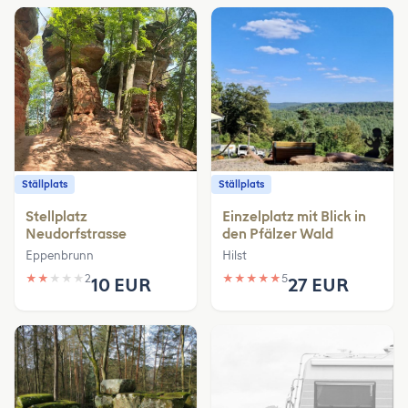
Ställplats
Ställplats
Stellplatz
Einzelplatz mit Blick in
Neudorfstrasse
den Pfälzer Wald
Eppenbrunn
Hilst
★
★
★
★
★
2
★
★
★
★
★
5
10 EUR
27 EUR