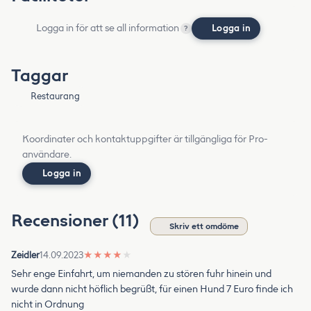
Logga in för att se all information
Logga in
?
Taggar
Restaurang
Koordinater och kontaktuppgifter är tillgängliga för Pro-
användare.
Logga in
Recensioner (11)
Skriv ett omdöme
Zeidler
14.09.2023
★
★
★
★
★
Sehr enge Einfahrt, um niemanden zu stören fuhr hinein und
wurde dann nicht höflich begrüßt, für einen Hund 7 Euro finde ich
nicht in Ordnung