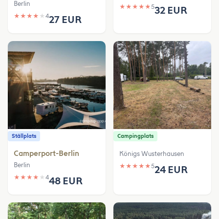
Berlin
★
★
★
★
★
5
32 EUR
★
★
★
★
★
4
27 EUR
Ställplats
Campingplats
Camperport-Berlin
Königs Wusterhausen
Berlin
★
★
★
★
★
5
24 EUR
★
★
★
★
★
4
48 EUR