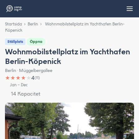
Startsida
›
Berlin
›
Wohnmobilstellplatz im Yachthafen Berlin-
Köpenick
Öppna
Ställplats
Wohnmobilstellplatz im Yachthafen
Berlin-Köpenick
Berlin · Müggelbergallee
★
★
★
★
★
4
(11)
Jan – Dec
14 Kapacitet