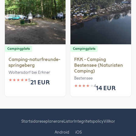
Campingplats
Campingplats
Camping-naturfreunde-
FKK - Camping
springeberg
Bestensee (Naturisten
Camping)
Woltersdorf bei Erkner
Bestensee
★
★
★
★
★
5
21 EUR
★
★
★
★
★
4
14 EUR
Startsida
reseplanerare
Listor
Integritetspolicy
Villkor
Android
iOS