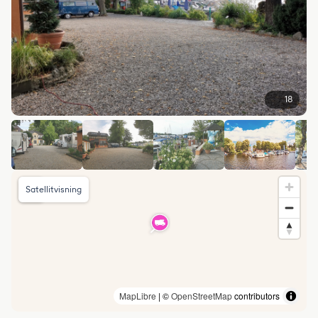
18
Satellitvisning
MapLibre
| ©
OpenStreetMap
contributors