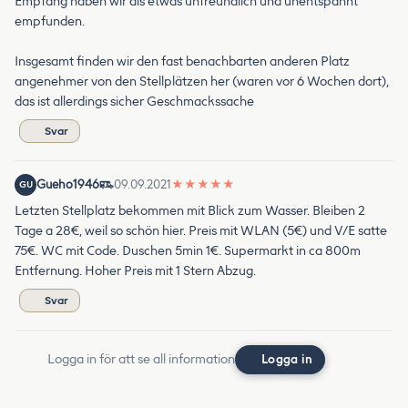
Empfang haben wir als etwas unfreundlich und unentspannt
empfunden.
Insgesamt finden wir den fast benachbarten anderen Platz
angenehmer von den Stellplätzen her (waren vor 6 Wochen dort),
das ist allerdings sicher Geschmackssache
Svar
Gueho1946
09.09.2021
★
★
★
★
★
GU
Letzten Stellplatz bekommen mit Blick zum Wasser. Bleiben 2
Tage a 28€, weil so schön hier. Preis mit WLAN (5€) und V/E satte
75€. WC mit Code. Duschen 5min 1€. Supermarkt in ca 800m
Entfernung. Hoher Preis mit 1 Stern Abzug.
Svar
Logga in för att se all information
Logga in