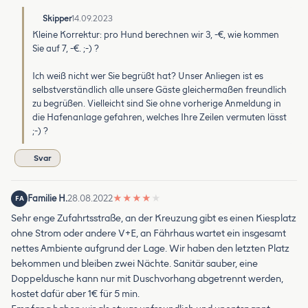
Skipper
14.09.2023
Kleine Korrektur: pro Hund berechnen wir 3, -€, wie kommen
Sie auf 7, -€. ;-) ?
Ich weiß nicht wer Sie begrüßt hat? Unser Anliegen ist es
selbstverständlich alle unsere Gäste gleichermaßen freundlich
zu begrüßen. Vielleicht sind Sie ohne vorherige Anmeldung in
die Hafenanlage gefahren, welches Ihre Zeilen vermuten lässt
;-) ?
Svar
Familie H.
28.08.2022
★
★
★
★
★
FA
Sehr enge Zufahrtsstraße, an der Kreuzung gibt es einen Kiesplatz
ohne Strom oder andere V+E, an Fährhaus wartet ein insgesamt
nettes Ambiente aufgrund der Lage. Wir haben den letzten Platz
bekommen und bleiben zwei Nächte. Sanitär sauber, eine
Doppeldusche kann nur mit Duschvorhang abgetrennt werden,
kostet dafür aber 1€ für 5 min.