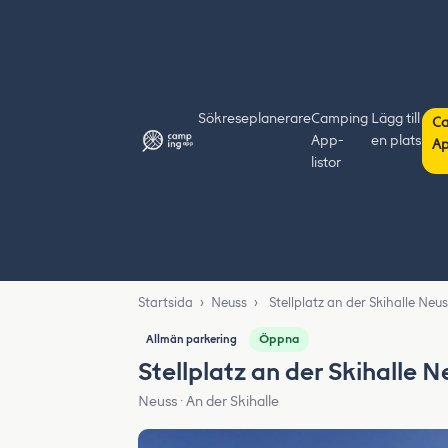
Sök
reseplanerare
Camping
Lägg till
C
App-
en plats
Ap
listor
Startsida
›
Neuss
›
Stellplatz an der Skihalle Neu
Öppna
Allmän parkering
Stellplatz an der Skihalle 
Neuss · An der Skihalle