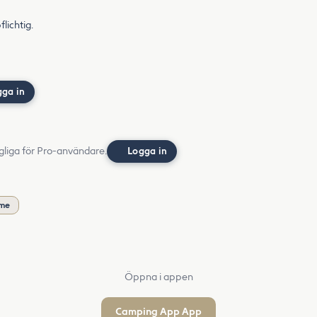
flichtig.
gga in
gliga för Pro-användare.
Logga in
öme
Öppna i appen
Camping App App