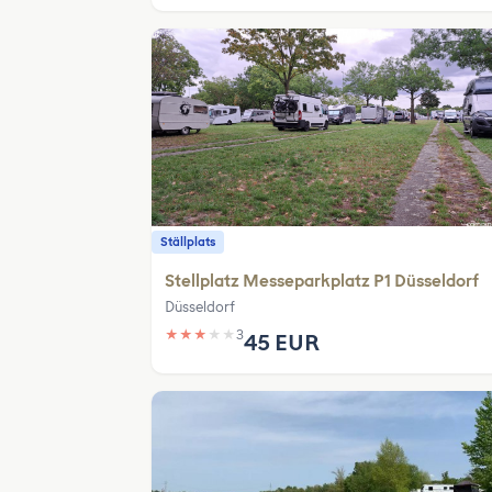
Ställplats
Stellplatz Messeparkplatz P1 Düsseldorf
Düsseldorf
★
★
★
★
★
3
45 EUR