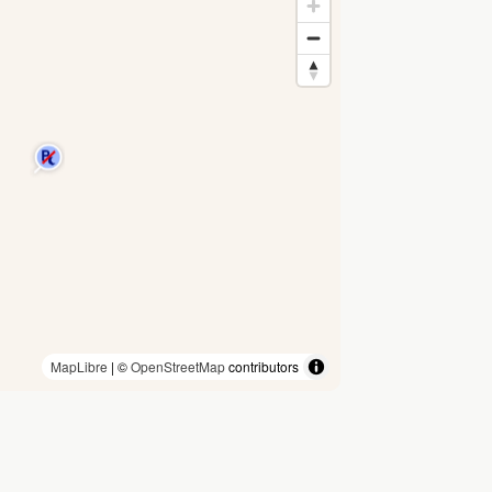
MapLibre
| ©
OpenStreetMap
contributors