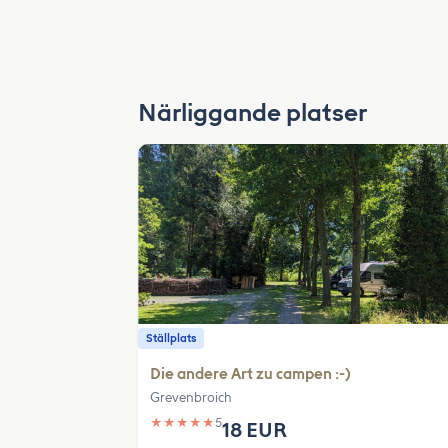
Närliggande platser
Ställplats
Die andere Art zu campen :-)
Grevenbroich
★
★
★
★
★
5
18 EUR