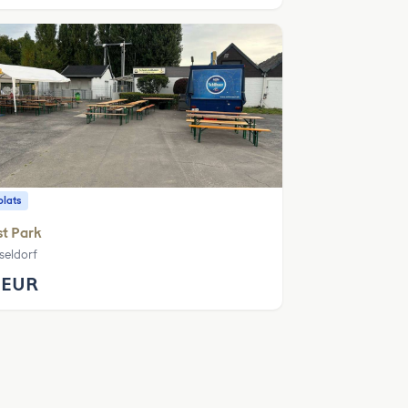
plats
t Park
seldorf
 EUR