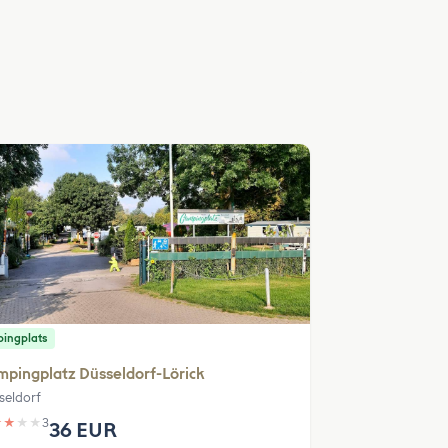
ingplats
pingplatz Düsseldorf-Lörick
seldorf
★
★
★
★
3
36 EUR