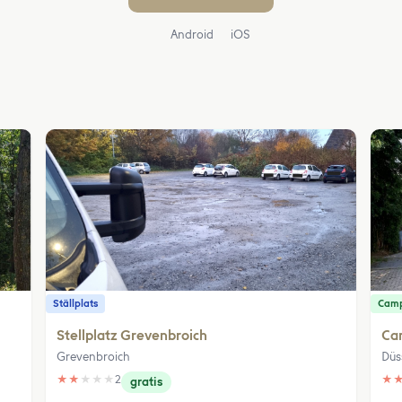
Android
iOS
Ställplats
Camp
Stellplatz Grevenbroich
Cam
Grevenbroich
Düs
★
★
★
★
★
2
★
gratis