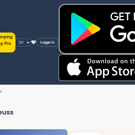
amping
♥
Logga in
p Pro
ss
Neuss