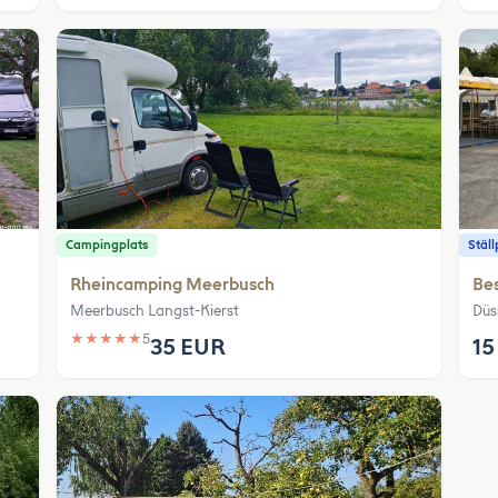
Campingplats
Ställ
Rheincamping Meerbusch
Bes
Meerbusch Langst-Kierst
Düs
★
★
★
★
★
5
35 EUR
15