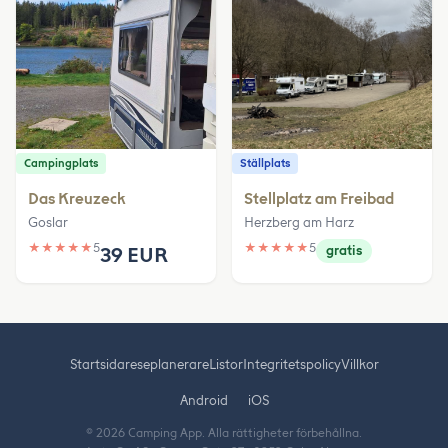
Campingplats
Ställplats
Das Kreuzeck
Stellplatz am Freibad
Goslar
Herzberg am Harz
★
★
★
★
★
5
★
★
★
★
★
5
39 EUR
gratis
Startsida
reseplanerare
Listor
Integritetspolicy
Villkor
Android
iOS
© 2026 Camping App. Alla rättigheter förbehållna.