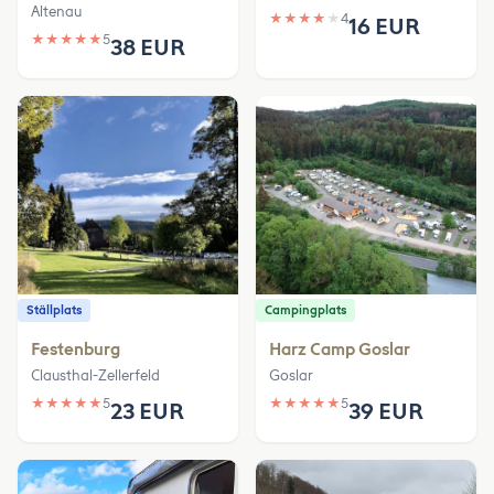
Altenau
★
★
★
★
★
4
16 EUR
★
★
★
★
★
5
38 EUR
Ställplats
Campingplats
Festenburg
Harz Camp Goslar
Clausthal-Zellerfeld
Goslar
★
★
★
★
★
5
★
★
★
★
★
5
23 EUR
39 EUR