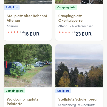
Ställplats
Campingplats
Stellplatz Alter Bahnhof
Campingplatz
Altenau
Okertalsperre
Altenau
Altenau / Niedersachsen
★
★
★
★
★
4
★
★
★
★
★
4
18 EUR
23 EUR
Campingplats
Ställplats
Waldcampingplatz
Stellplatz Schulenberg
Polstertal
Schulenberg im Oberharz