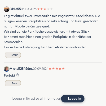
Oldie55
05.03.2025
★
★
★
★
★
Es gibt aktuell zwei Stromsäulen mit insgesamt 8 Steckdosen. Die
ausgewiesenen Stellplätze sind sehr schräg und kurz, geschätzt
nur für Mobile bis 6m geeignet.
Wir sind auf die Parkfläche ausgewichen, mit etwas Glück
bekommt man hier einen graden Parkplatz in der Nähe der
Stromsäulen.
Leider keine Entsorgung für Chemietoiletten vorhanden.
Svar
Michel123456
09.09.2024
★
★
★
★
★
Perfekt 👌
Svar
Logga in för att se all information
Logga in