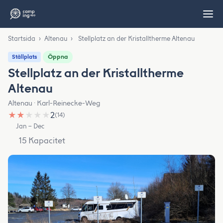
Startsida
›
Altenau
›
Stellplatz an der Kristalltherme Altenau
Öppna
Ställplats
Stellplatz an der Kristalltherme
Altenau
Altenau · Karl-Reinecke-Weg
★
★
★
★
★
2
(14)
Jan – Dec
15 Kapacitet