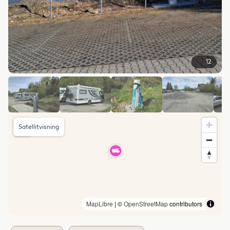
12
Satellitvisning
MapLibre
| ©
OpenStreetMap
contributors