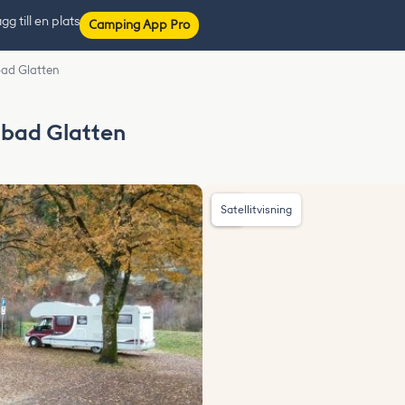
gg till en plats
Camping App Pro
bad Glatten
sbad Glatten
Satellitvisning