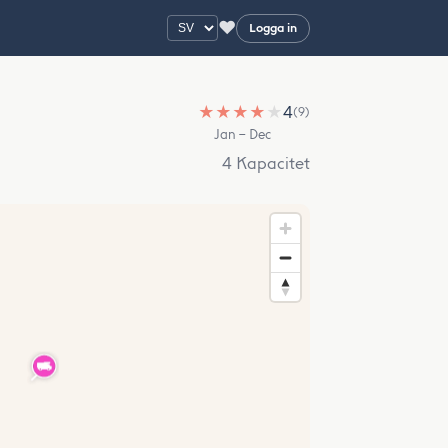
♥
Logga in
★
★
★
★
★
4
(9)
Jan – Dec
4 Kapacitet