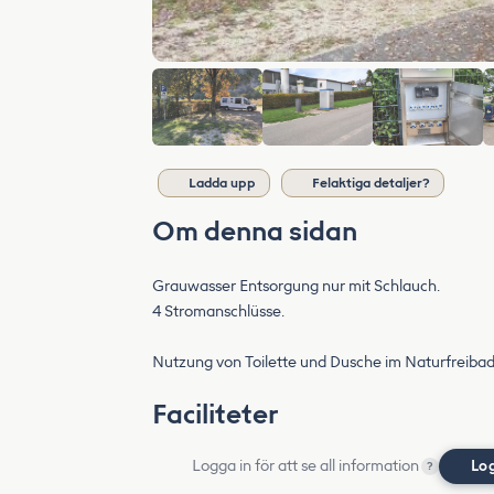
Ladda upp
Felaktiga detaljer?
Om denna sidan
Grauwasser Entsorgung nur mit Schlauch.
4 Stromanschlüsse.
Nutzung von Toilette und Dusche im Naturfreibad
Faciliteter
Logga in för att se all information
Lo
?