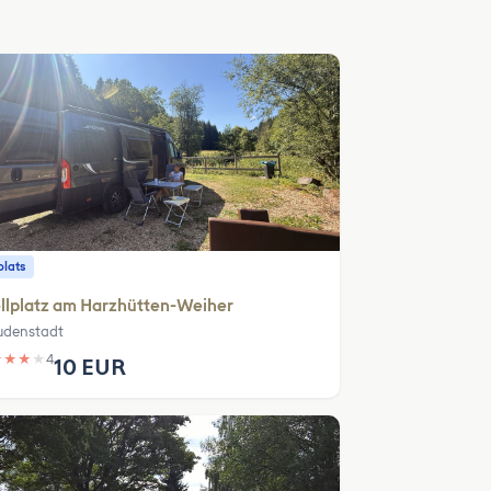
plats
llplatz am Harzhütten-Weiher
udenstadt
★
★
★
★
4
10 EUR