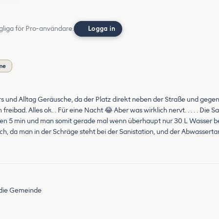
gliga för Pro-användare.
Logga in
me
s und Alltag Geräusche, da der Platz direkt neben der Straße und gegenübe
d. Alles ok. . Für eine Nacht 😂 Aber was wirklich nervt. . . . . Die Sani
en 5 min und man somit gerade mal wenn überhaupt nur 30 L Wasser bek
lich, da man in der Schräge steht bei der Sanistation, und der Abwasserta
 die Gemeinde