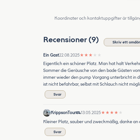
Koordinater och kontaktuppgifter är tillgän
Recensioner (9)
Skriv ett omdö
Ein Gast
22.08.2025
★
★
★
★
★
Eigentlich ein schöner Platz. Man hat halt Verkehr
Sommer die Geräusche von den bade Gästen vom freiba
immer wieder den pump Vorgang unterbricht in d
ist nicht befahrbar, selbst mit Schlauch nicht mög
Svar
KrippsonTour
13.05.2025
★
★
★
★
★
Kleiner Platz, sauber und zweckmäßig, danke an
Svar