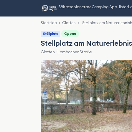
Sök
reseplanerare
Camping App-listor
Lä
Startsida
›
Glatten
›
Stellplatz am Naturerlebnis
Öppna
Ställplats
Stellplatz am Naturerlebni
Glatten · Lombacher Straße