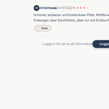
chrischeu
14.09.2022
★
★
★
★
★
CH
Schöner, sauberer und kostenloser Platz. Mittlerw
Entsorgen über SaniStation, aber nur mit Schlauch 
Svar
Logga in för att se all information
Logga