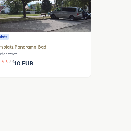
plats
rkplatz Panorama-Bad
udenstadt
★
★
★
★
4
10 EUR