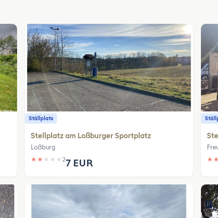
Ställplats
Ställ
Stellplatz am Loßburger Sportplatz
Ste
Loßburg
Fre
★
★
★
★
★
2
★
7 EUR