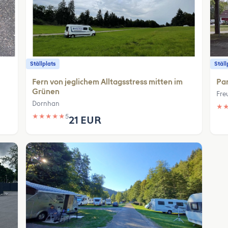
Ställplats
Ställ
Fern von jeglichem Alltagsstress mitten im
Pa
Grünen
Fre
Dornhan
★
★
★
★
★
★
5
21 EUR