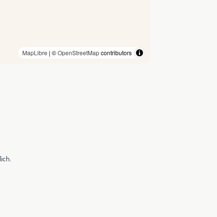
MapLibre
| ©
OpenStreetMap
contributors
ich.