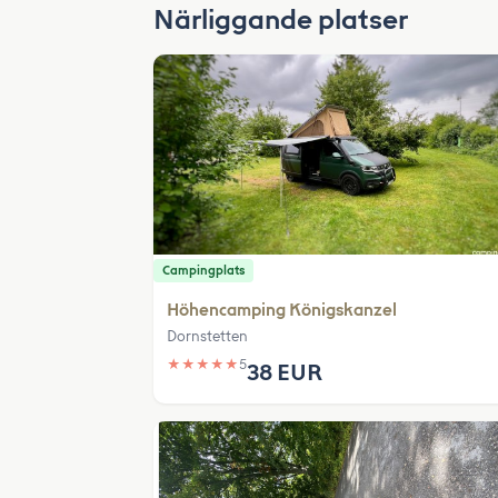
Närliggande platser
Campingplats
Höhencamping Königskanzel
Dornstetten
★
★
★
★
★
5
38 EUR