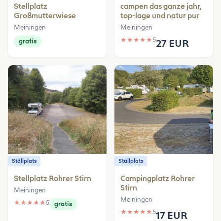
Stellplatz
campen das ganze jahr,
Großmutterwiese
top-lage und natur pur
Meiningen
Meiningen
★
★
★
★
★
5
gratis
27 EUR
Ställplats
Ställplats
Stellplatz Rohrer Stirn
Campingplatz Rohrer
Stirn
Meiningen
Meiningen
★
★
★
★
★
5
gratis
★
★
★
★
★
5
17 EUR