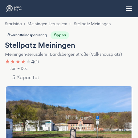
Startsida
›
Meiningen-Jerusalem
›
Stellpatz Meiningen
Öppna
Övernattningsparkering
Stellpatz Meiningen
Meiningen-Jerusalem · Landsberger Straße (Volkshausplatz)
★
★
★
★
★
4
(4)
Jan – Dec
5 Kapacitet