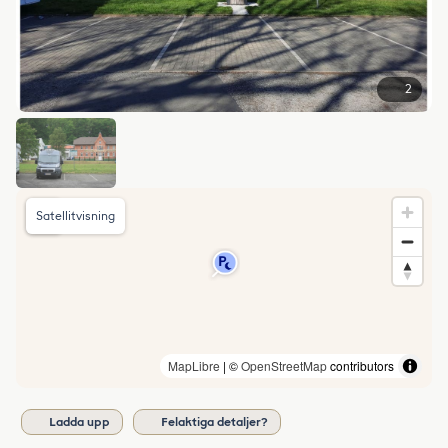
2
Satellitvisning
MapLibre
| ©
OpenStreetMap
contributors
Ladda upp
Felaktiga detaljer?