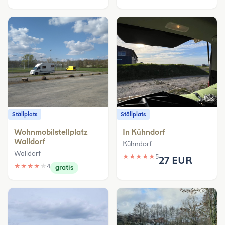
Ställplats
Ställplats
Wohnmobilstellplatz
In Kühndorf
Walldorf
Kühndorf
Walldorf
★
★
★
★
★
5
27 EUR
★
★
★
★
★
4
gratis