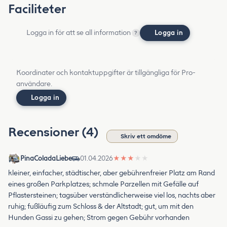
Faciliteter
Logga in för att se all information
Logga in
?
Koordinater och kontaktuppgifter är tillgängliga för Pro-
användare.
Logga in
Recensioner (4)
Skriv ett omdöme
PinaColadaLiebe
01.04.2026
★
★
★
★
★
kleiner, einfacher, städtischer, aber gebührenfreier Platz am Rand
eines großen Parkplatzes; schmale Parzellen mit Gefälle auf
Pflastersteinen; tagsüber verständlicherweise viel los, nachts aber
ruhig; fußläufig zum Schloss & der Altstadt; gut, um mit den
Hunden Gassi zu gehen; Strom gegen Gebühr vorhanden