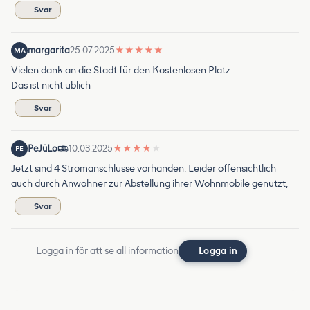
Svar
margarita
25.07.2025
★
★
★
★
★
MA
Vielen dank an die Stadt für den Kostenlosen Platz
Das ist nicht üblich
Svar
PeJüLo
10.03.2025
★
★
★
★
★
PE
Jetzt sind 4 Stromanschlüsse vorhanden. Leider offensichtlich
auch durch Anwohner zur Abstellung ihrer Wohnmobile genutzt,
Svar
Logga in för att se all information
Logga in