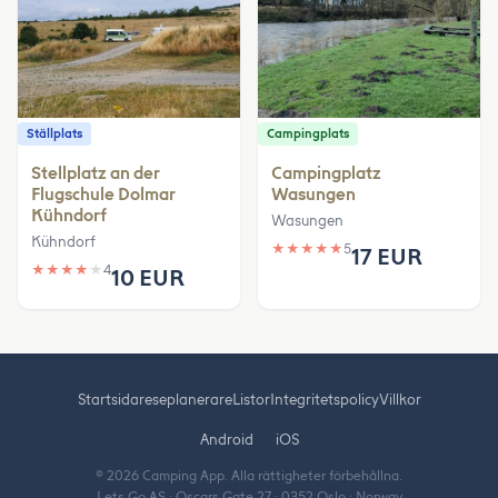
Ställplats
Campingplats
Stellplatz an der
Campingplatz
Flugschule Dolmar
Wasungen
Kühndorf
Wasungen
Kühndorf
★
★
★
★
★
5
17 EUR
★
★
★
★
★
4
10 EUR
Startsida
reseplanerare
Listor
Integritetspolicy
Villkor
Android
iOS
© 2026 Camping App. Alla rättigheter förbehållna.
Lets Go AS · Oscars Gate 27 · 0352 Oslo · Norway