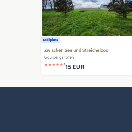
Ställplats
Zwischen See und Streichelzoo
Gaukönigshofen
★
★
★
★
★
5
15 EUR