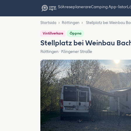
Sök
reseplanerare
Camping App-listor
Lä
Startsida
›
Röttingen
›
Stellplatz bei Weinbau B
Öppna
Vintillverkare
Stellplatz bei Weinbau Bac
Röttingen · Klingener Straße