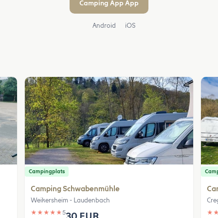
Camping App App
Android
iOS
Campingplats
Camp
Camping Schwabenmühle
Ca
Weikersheim - Laudenbach
Cre
★
★
★
★
★
5
★
30 EUR