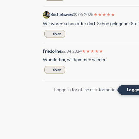
Bächelswies
09.05.2025
★
★
★
★
★
Wir waren schon öfter dort. Schön gelegener Ste
Svar
Friedoline
22.04.2024
★
★
★
★
★
Wunderbar, wir kommen wieder
Svar
Logga in för att se all information
Logga