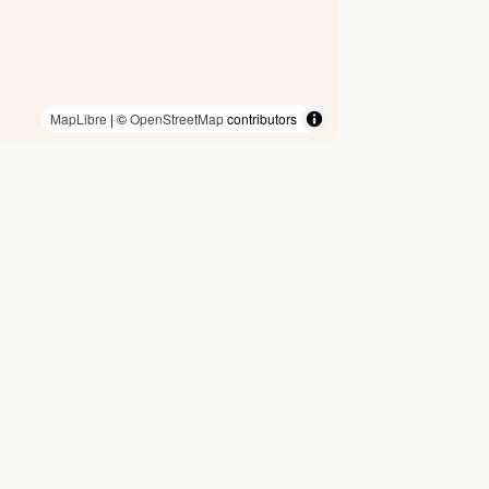
MapLibre
| ©
OpenStreetMap
contributors