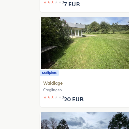
★
★
★
★
★
3
7 EUR
Ställplats
Waldlage
Creglingen
★
★
★
★
★
3
20 EUR