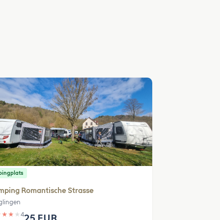
ingplats
mping Romantische Strasse
glingen
★
★
★
★
4
25 EUR