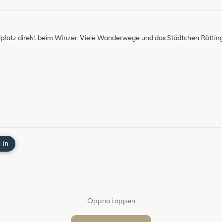
llplatz direkt beim Winzer. Viele Wanderwege und das Städtchen Röttin
 in
Öppna i appen