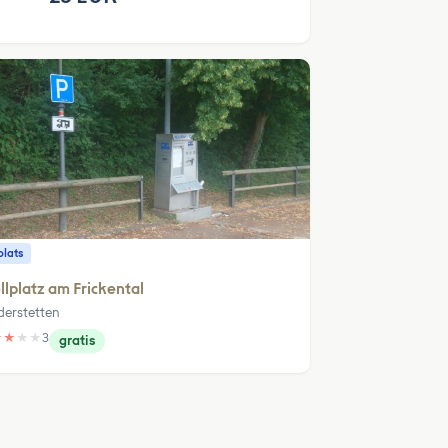
plats
llplatz am Frickental
derstetten
★
★
★
★
3
gratis