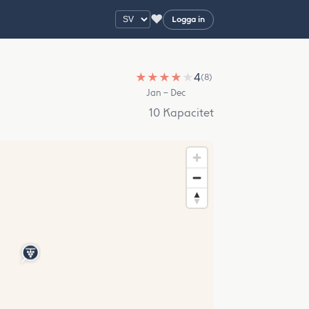
♥
Logga in
★
★
★
★
★
4
(8)
Jan – Dec
10 Kapacitet