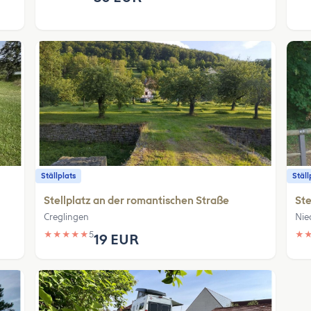
Ställplats
Ställ
Stellplatz an der romantischen Straße
Ste
Creglingen
Nie
★
★
★
★
★
5
★
19 EUR