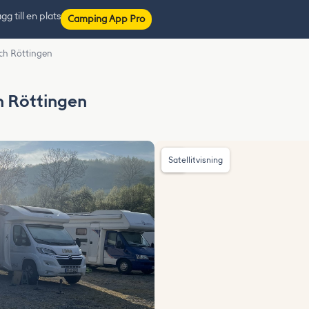
gg till en plats
Camping App Pro
ach Röttingen
h Röttingen
Satellitvisning