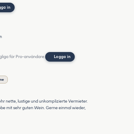
gga in
in
gliga för Pro-användare.
Logga in
öme
ehr nette, lustige und unkomplizierte Vermieter.
be mit sehr guten Wein. Gerne einmal wieder,