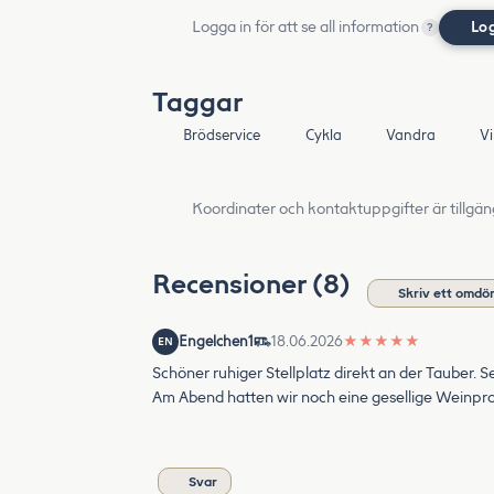
Logga in för att se all information
Lo
?
Taggar
Brödservice
Cykla
Vandra
V
Koordinater och kontaktuppgifter är tillgän
Recensioner (8)
Skriv ett omd
Engelchen1
18.06.2026
★
★
★
★
★
EN
Schöner ruhiger Stellplatz direkt an der Tauber. S
Am Abend hatten wir noch eine gesellige Weinpro
Svar