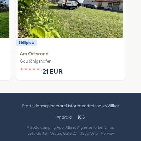
Ställplats
Am Ortsrand
Gaukönigshofen
★
★
★
★
★
5
21 EUR
Startsida
reseplanerare
Listor
Integritetspolicy
Villkor
Android
iOS
© 2026 Camping App. Alla rättigheter förbehållna.
Lets Go AS · Oscars Gate 27 · 0352 Oslo · Norway