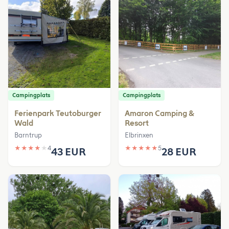
Campingplats
Campingplats
Ferienpark Teutoburger
Amaron Camping &
Wald
Resort
Barntrup
Elbrinxen
★
★
★
★
★
4
★
★
★
★
★
5
43 EUR
28 EUR