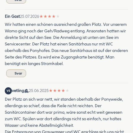
Ein Gast
25.07.2026
★
★
★
★
★
Wir hatten einen schönen ausreichend großen Platz. Vor unserem
Womo ging noch der Geh/Radweg entlang. Ansonsten hatten wir
direkte Sicht auf den See. Die Anmeldung ist unten am See im
Servicecenter. Der Platz hat einen Sanitärhaus nur mit WC
oberhalb des Ponyhofes. Das neue Sanitärhaus ist auf der anderen
Seite des Platzes. Es wird eine Zugangskarte benötigt. Man
benötigt ein langes Stromkabel.
Svar
vetling
25.06.2025
★
★
★
★
★
VE
Der Platz an sich war nett, wir standen oberhalb der Ponyweide,
allerdings so schief, dass die Keile nicht reichten. Der
Sanitärcontainer dort war prima, wäre sonst echt weit gewesen
zum WC. Spülen war dort allerdings nicht so einfach, nur kaltes
Wasser und keine Abstellmöglichkeit.
Die Entsorgung von Grauwasser und WC erschloss sich uns nicht