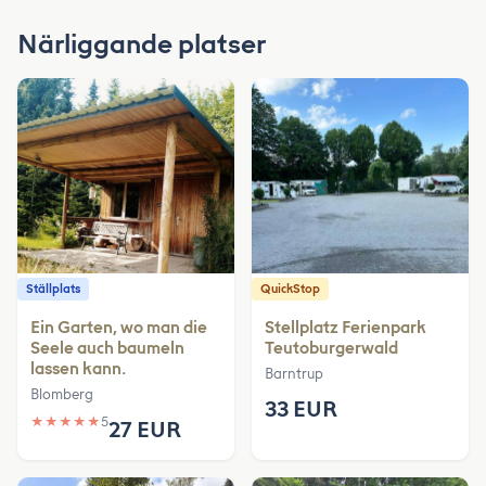
Närliggande platser
Ställplats
QuickStop
Ein Garten, wo man die
Stellplatz Ferienpark
Seele auch baumeln
Teutoburgerwald
lassen kann.
Barntrup
Blomberg
33 EUR
★
★
★
★
★
5
27 EUR