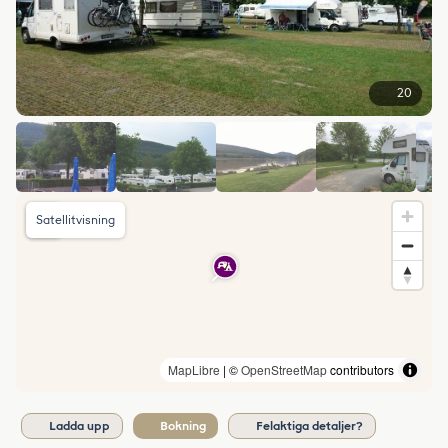
20
Satellitvisning
MapLibre
| ©
OpenStreetMap
contributors
Ladda upp
Bokning
Felaktiga detaljer?