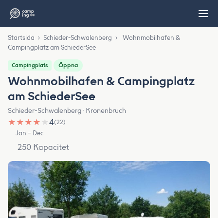
Startsida
›
Schieder-Schwalenberg
›
Wohnmobilhafen &
Campingplatz am SchiederSee
Öppna
Campingplats
Wohnmobilhafen & Campingplatz
am SchiederSee
Schieder-Schwalenberg · Kronenbruch
★
★
★
★
★
4
(22)
Jan – Dec
250 Kapacitet