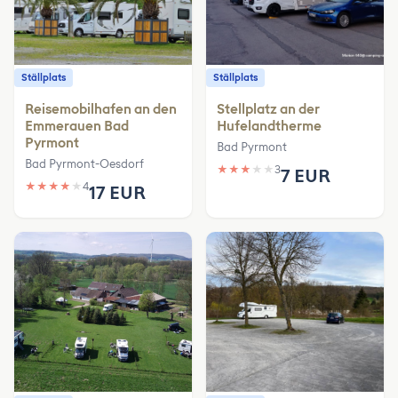
Ställplats
Ställplats
Reisemobilhafen an den
Stellplatz an der
Emmerauen Bad
Hufelandtherme
Pyrmont
Bad Pyrmont
Bad Pyrmont-Oesdorf
★
★
★
★
★
3
7 EUR
★
★
★
★
★
4
17 EUR