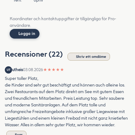
Tent
öpnv
Koordinater och kontaktuppgifter är tillgängliga för Pro-
användare.
Logga in
Recensioner (22)
Skriv ett omdöme
utheis
03.08.2026
★
★
★
★
★
UT
Super toller Platz,
die Kinder sind sehr gut beschäftigt und können auch alleine los.
Zwei Restaurants auf dem Platz direkt am See mit gutem Essen
und freundlichem Mitarbeiten. Preis Leistung top. Sehr saubere
und moderne Sanitäranlagen. Auf dem Platz tolle und
umfangreiche Freizeitangebote inklusive großer Liegewiese mit
Liegestühlen und einem kleinen Freibad mit nicht ganz knietiefen
Wasser. Alles in allem sehr guter Platz, wir kommen wieder.
Svar