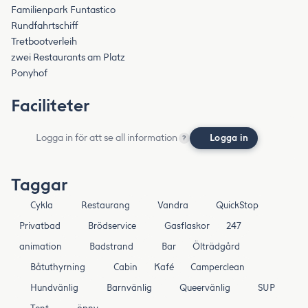
Familienpark Funtastico
Rundfahrtschiff
Tretbootverleih
zwei Restaurants am Platz
Ponyhof
Faciliteter
Logga in för att se all information
Logga in
?
Taggar
Cykla
Restaurang
Vandra
QuickStop
Privatbad
Brödservice
Gasflaskor
247
animation
Badstrand
Bar
Ölträdgård
Båtuthyrning
Cabin
Kafé
Camperclean
Hundvänlig
Barnvänlig
Queervänlig
SUP