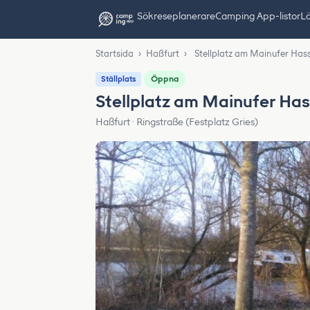
Sök
reseplanerare
Camping App-listor
Lä
Startsida
›
Haßfurt
›
Stellplatz am Mainufer Hass
Öppna
Ställplats
Stellplatz am Mainufer Has
Haßfurt · Ringstraße (Festplatz Gries)