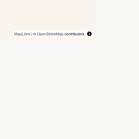
MapLibre
| ©
OpenStreetMap
contributors