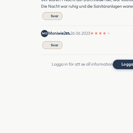
Die Nacht war ruhig und die Sanitäranlagen ware
Svar
Moniwie2
26.06.2023
★
★
★
★
★
MO
Svar
Logga in för att se all information
Logga