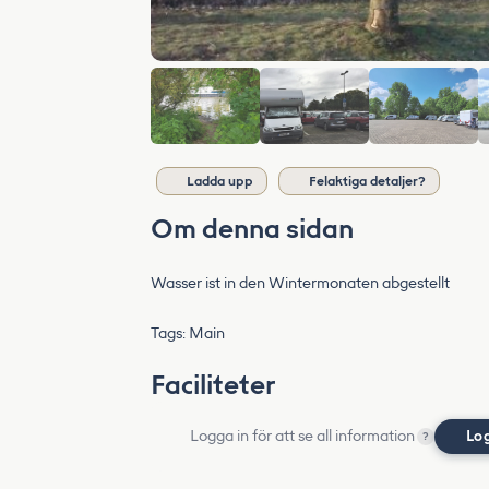
Ladda upp
Felaktiga detaljer?
Om denna sidan
Wasser ist in den Wintermonaten abgestellt
Tags: Main
Faciliteter
Logga in för att se all information
Lo
?