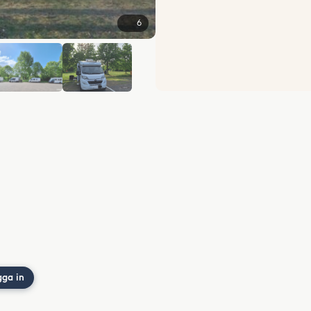
6
gga in