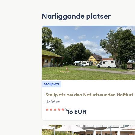
Närliggande platser
Ställplats
Stellplatz bei den Naturfreunden Haßfurt
Haßfurt
★
★
★
★
★
5
16 EUR