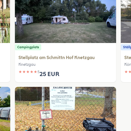
Campingplats
Ställ
Stellplatz am Schmittn Hof Knetzgau
Ste
Knetzgau
Kön
★
★
★
★
★
5
★
25 EUR