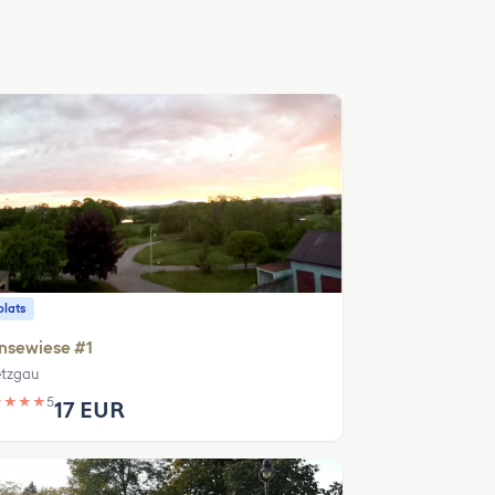
plats
nsewiese #1
tzgau
★
★
★
★
5
17 EUR