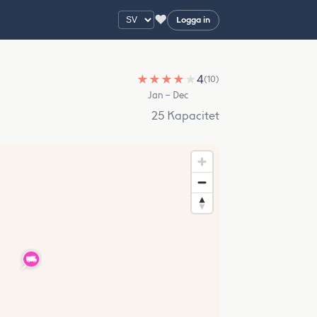
♥
Logga in
★
★
★
★
★
4
(10)
Jan – Dec
25 Kapacitet