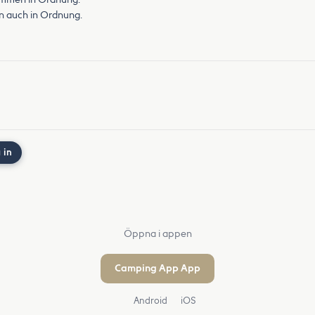
n auch in Ordnung.
 in
Öppna i appen
Camping App App
Android
iOS