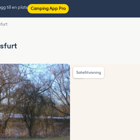
gg till en plats
Camping App Pro
furt
sfurt
Satellitvisning