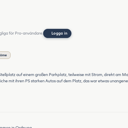
gliga för Pro-användare.
Logga in
döme
tellplatz auf einem großen Parkplatz, teilweise mit Strom, direkt am Ma
che mit ihren PS starken Autos auf dem Platz, das war etwas unangene
kommen in Ordnung.