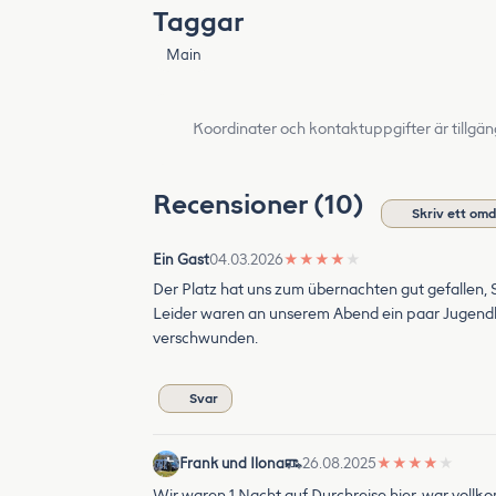
Taggar
Main
Koordinater och kontaktuppgifter är tillgän
Recensioner (10)
Skriv ett om
Ein Gast
04.03.2026
★
★
★
★
★
Der Platz hat uns zum übernachten gut gefallen, S
Leider waren an unserem Abend ein paar Jugendli
verschwunden.
Svar
Frank und Ilona
26.08.2025
★
★
★
★
★
Wir waren 1 Nacht auf Durchreise hier, war voll