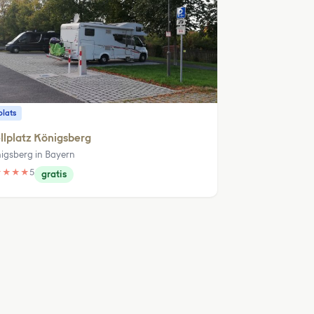
plats
llplatz Königsberg
igsberg in Bayern
★
★
★
★
5
gratis