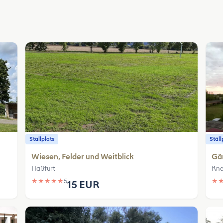
Ställplats
Ställ
Wiesen, Felder und Weitblick
Gä
Haßfurt
Kne
★
★
★
★
★
5
★
15 EUR