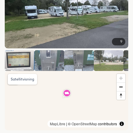
9
Satellitvisning
MapLibre
| ©
OpenStreetMap
contributors