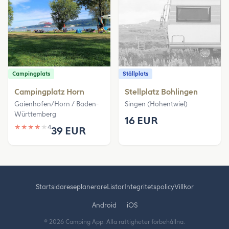
Campingplats
Ställplats
Campingplatz Horn
Stellplatz Bohlingen
Gaienhofen/Horn / Baden-
Singen (Hohentwiel)
Württemberg
16 EUR
★
★
★
★
★
4
39 EUR
Startsida
reseplanerare
Listor
Integritetspolicy
Villkor
Android
iOS
© 2026 Camping App. Alla rättigheter förbehållna.