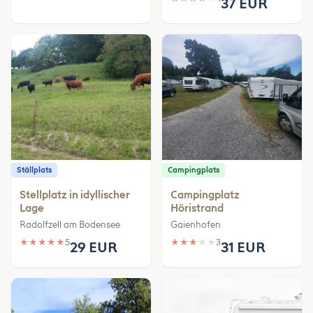
37 EUR
Ställplats
Campingplats
Stellplatz in idyllischer
Campingplatz
Lage
Höristrand
Radolfzell am Bodensee
Gaienhofen
★
★
★
★
★
5
★
★
★
★
★
3
29 EUR
31 EUR