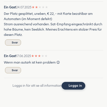
Ein Gast
24.07.2025
★
★
★
★
★
Der Platz gesplittet, uneben, € 22, - mit Karte bezahlbar am
Automaten (im Moment defekt)
Strom ausreichend vorhanden. Sat-Empfang eingeschränkt durch
hohe Bäume, kein Seeblick. Meines Erachtens ein stolzer Preis für
diesen Platz.
Svar
Ein Gast
17.06.2025
★
★
★
★
★
Wenn man autark ist kein problem 😉
Svar
Logga in för att se all information
Logga in