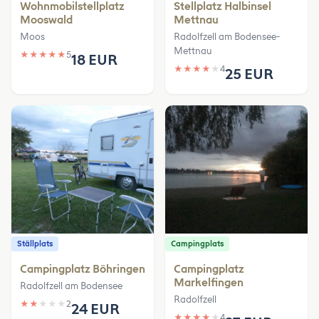
Wohnmobilstellplatz
Stellplatz Halbinsel
Mooswald
Mettnau
Moos
Radolfzell am Bodensee-
Mettnau
★
★
★
★
★
5
18 EUR
★
★
★
★
★
4
25 EUR
Ställplats
Campingplats
Campingplatz Böhringen
Campingplatz
Markelfingen
Radolfzell am Bodensee
Radolfzell
★
★
★
★
★
2
24 EUR
★
★
★
★
★
4