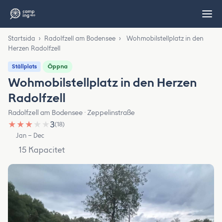
Startsida
›
Radolfzell am Bodensee
›
Wohmobilstellplatz in den
Herzen Radolfzell
Öppna
Ställplats
Wohmobilstellplatz in den Herzen
Radolfzell
Radolfzell am Bodensee · Zeppelinstraße
★
★
★
★
★
3
(18)
Jan – Dec
15 Kapacitet