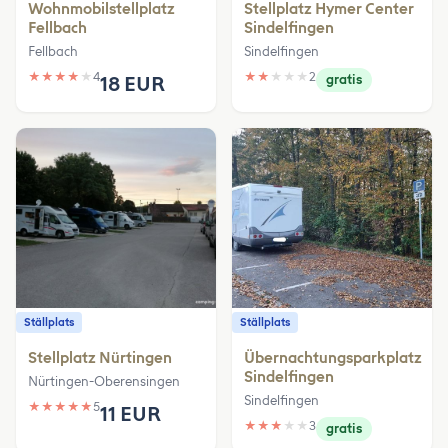
Wohnmobilstellplatz
Stellplatz Hymer Center
Fellbach
Sindelfingen
Fellbach
Sindelfingen
★
★
★
★
★
4
★
★
★
★
★
2
18 EUR
gratis
Ställplats
Ställplats
Stellplatz Nürtingen
Übernachtungsparkplatz
Sindelfingen
Nürtingen-Oberensingen
Sindelfingen
★
★
★
★
★
5
11 EUR
★
★
★
★
★
3
gratis