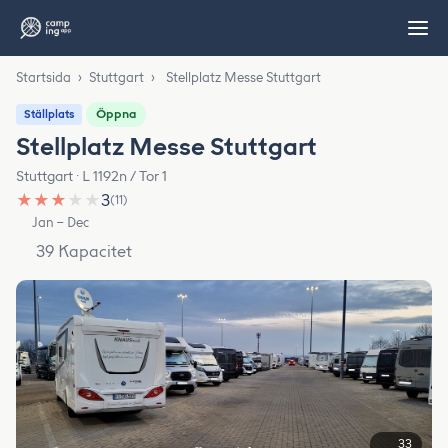
Startsida
›
Stuttgart
›
Stellplatz Messe Stuttgart
Öppna
Ställplats
Stellplatz Messe Stuttgart
Stuttgart · L 1192n / Tor 1
★
★
★
★
★
3
(11)
Jan – Dec
39 Kapacitet
33