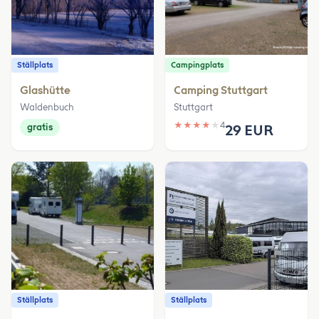
Ställplats
Campingplats
Glashütte
Camping Stuttgart
Waldenbuch
Stuttgart
★
★
★
★
★
4
gratis
29 EUR
Ställplats
Ställplats