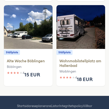
Ställplats
Ställplats
Alte Wache Böblingen
Wohnmobilstellplatz am
Hallenbad
Böblingen
Waiblingen
★
★
★
★
★
4
15 EUR
★
★
★
★
★
4
18 EUR
Startsida
reseplanerare
Listor
Integritetspolicy
Villkor