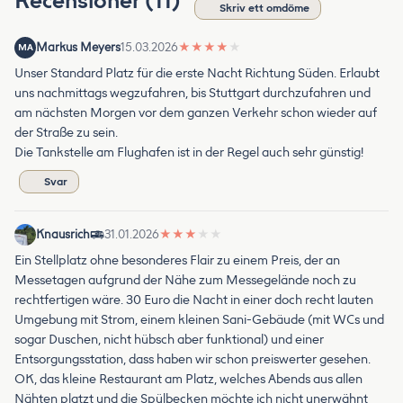
Recensioner (11)
Skriv ett omdöme
Markus Meyers
15.03.2026
★
★
★
★
★
MA
Unser Standard Platz für die erste Nacht Richtung Süden. Erlaubt
uns nachmittags wegzufahren, bis Stuttgart durchzufahren und
am nächsten Morgen vor dem ganzen Verkehr schon wieder auf
der Straße zu sein.
Die Tankstelle am Flughafen ist in der Regel auch sehr günstig!
Svar
Knausrich
31.01.2026
★
★
★
★
★
Ein Stellplatz ohne besonderes Flair zu einem Preis, der an
Messetagen aufgrund der Nähe zum Messegelände noch zu
rechtfertigen wäre. 30 Euro die Nacht in einer doch recht lauten
Umgebung mit Strom, einem kleinen Sani-Gebäude (mit WCs und
sogar Duschen, nicht hübsch aber funktional) und einer
Entsorgungsstation, dass haben wir schon preiswerter gesehen.
OK, das kleine Restaurant am Platz, welches Abends aus allen
Nähten platzt und die Spülbecken möchte ich nicht unerwähnt