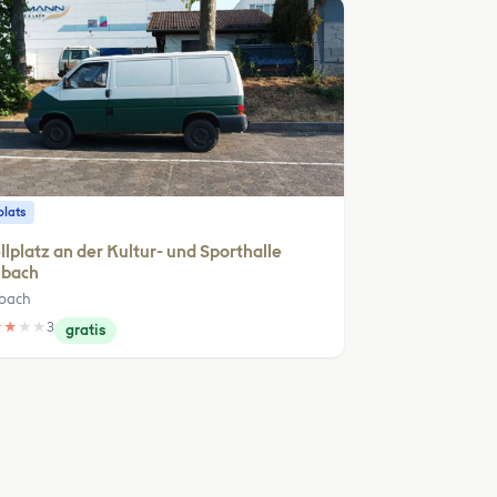
plats
llplatz an der Kultur- und Sporthalle
ibach
bach
★
★
★
★
3
gratis