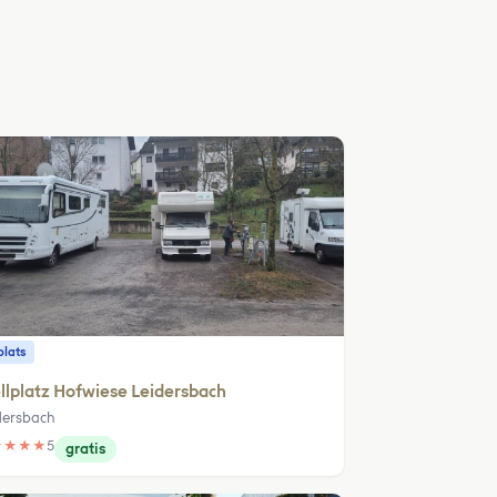
plats
llplatz Hofwiese Leidersbach
dersbach
★
★
★
★
5
gratis