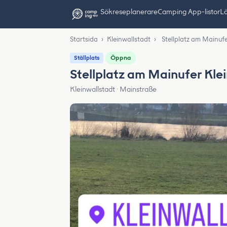
Sök
reseplanerare
Camping App-listor
Lä
Startsida
›
Kleinwallstadt
›
Stellplatz am Mainufe
Öppna
Ställplats
Stellplatz am Mainufer Kle
Kleinwallstadt · Mainstraße