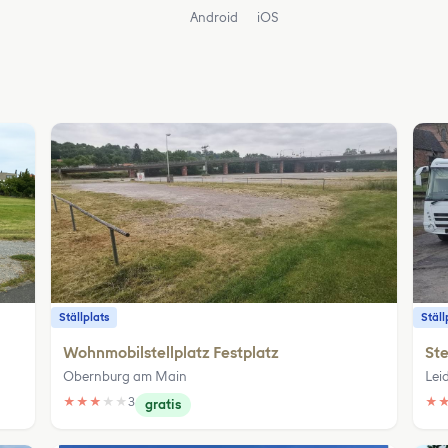
Android
iOS
Ställplats
Ställ
Wohnmobilstellplatz Festplatz
Ste
Obernburg am Main
Lei
★
★
★
★
★
3
★
gratis