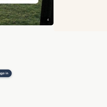
4
gga in