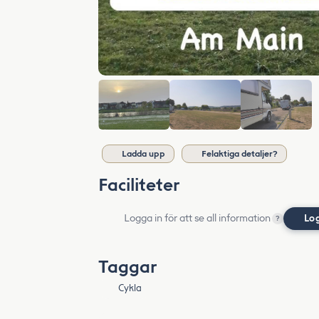
Ladda upp
Felaktiga detaljer?
Faciliteter
Logga in för att se all information
Lo
?
Taggar
Cykla