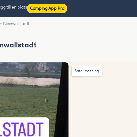
gg till en plats
Camping App Pro
r Kleinwallstadt
inwallstadt
Satellitvisning