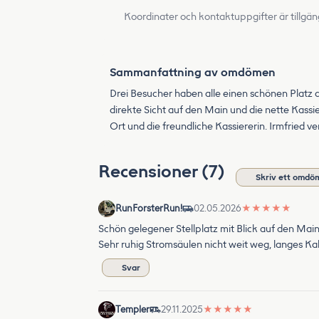
Koordinater och kontaktuppgifter är tillgän
Sammanfattning av omdömen
Drei Besucher haben alle einen schönen Platz
direkte Sicht auf den Main und die nette Kass
Ort und die freundliche Kassiererin. Irmfried v
Recensioner (7)
Skriv ett omdö
RunForsterRun!
02.05.2026
★
★
★
★
★
Schön gelegener Stellplatz mit Blick auf den Ma
Sehr ruhig Stromsäulen nicht weit weg, langes K
Svar
Templer
29.11.2025
★
★
★
★
★