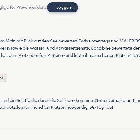
gliga för Pro-användare.
Logga in
 am Main mit Blick auf den See bewertet. Eddy unterwegs und MALEBOSA
iererin sowie die Wasser- und Abwasserdienste. Bandibine bewertete de
erlieh dem Platz ebenfalls 4 Sterne und lobte ihn als schönen Platz mit d
me
in und die Schiffe die durch die Schleuse kommen. Nette Dame kommt mo
abel trotzdem an manchen Plätzen notwendig. 5€/Tag Top!