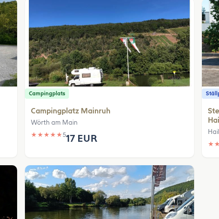
Campingplats
Ställ
Campingplatz Mainruh
Ste
Ha
Wörth am Main
Hai
★
★
★
★
★
5
17 EUR
★