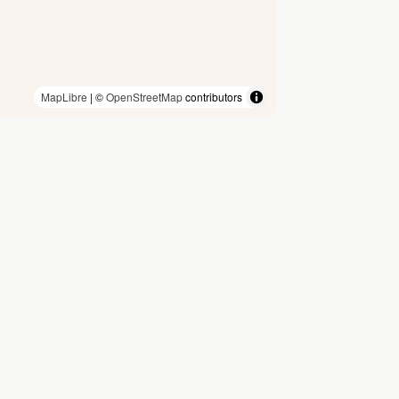
MapLibre
| ©
OpenStreetMap
contributors