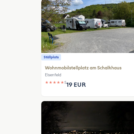
Ställplats
Wohnmobilstellplatz am Schalkhaus
Elsenfeld
★
★
★
★
★
5
19 EUR