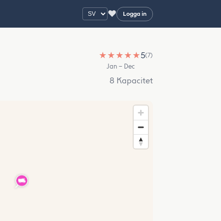
♥
Logga in
★
★
★
★
★
5
(7)
Jan – Dec
8 Kapacitet