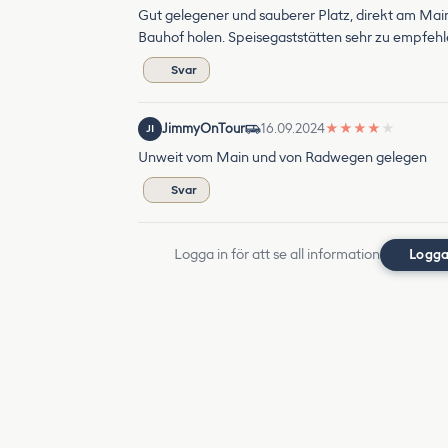
Gut gelegener und sauberer Platz, direkt am Main
Bauhof holen. Speisegaststätten sehr zu empfehl
Svar
JimmyOnTour
16.09.2024
★
★
★
★
★
JI
Unweit vom Main und von Radwegen gelegen
Svar
Logga in för att se all information
Logga